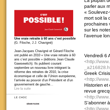
La plupart d
parler aux m
« Soulevez-v
mort soit la
prochaines vi
sur les note
l’avenue lon
Une vraie retraite à 60 ans c‘est possible
(G. Filoche, J.J. Chavigné)
Jean-Jacques Chavigné et Gérard Filoche
Vendredi 6 A
ont publié en 2010 « Une vraie retraite à 60
ans c’est possible » (éditions Jean Claude
<http://www.
Gawsewitch). Ils publient courant
_a216828.
septembre un nouveau livre intégrant la
réforme des retraites de 2010, la crise
Greek Crisi
économique et celle de l’Union européenne,
<http://www.
l’arrivée au pouvoir d’un Président et d’un
gouvernement de gauche…
Historien e
Lire la suite
revue grecq
<http://www.
LE CHOC
S’abonner 
<http://www.