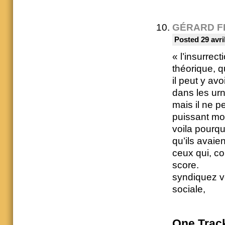
GÉRARD F
Posted 29 avri
« l’insurrec
théorique, 
il peut y avo
dans les ur
mais il ne p
puissant mo
voila pourqu
qu’ils avaie
ceux qui, co
score.
syndiquez vo
sociale,
One
Trac