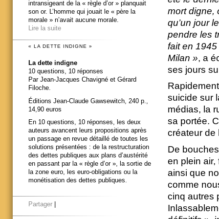
intransigeant de la « règle d’or » planquait
mort digne, 
son or. L’homme qui jouait le « père la
morale » n’avait aucune morale.
qu’un jour l
Lire la suite
pendre les t
fait en 1945
« LA DETTE INDIGNE »
Milan »
, a é
La dette indigne
ses jours s
10 questions, 10 réponses
Par Jean-Jacques Chavigné et Gérard
Rapidement, 
Filoche.
suicide sur 
Éditions Jean-Claude Gawsewitch, 240 p.,
médias, la r
14,90 euros
sa portée. C
En 10 questions, 10 réponses, les deux
auteurs avancent leurs propositions après
créateur de l
un passage en revue détaillé de toutes les
solutions présentées : de la restructuration
De bouches 
des dettes publiques aux plans d’austérité
en plein air,
en passant par la « règle d’or », la sortie de
ainsi que no
la zone euro, les euro-obligations ou la
monétisation des dettes publiques.
comme nous 
cinq autres 
Partager
|
Inlassablem