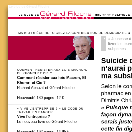
Le blog de Gérard Filoche
MA BIO
M’ÉCRIRE
SIGNEZ LA CONTRIBUTION DE DÉMOCRATIE &
«
Jeunesse à 
livrer les jeu
subprimes
Suicide d
n’aurai p
COMMENT RÉSISTER AUX LOIS MACRON,
EL KHOMRI ET CIE ?
ma subsi
Comment résister aux lois Macron, El
Khomri et Cie ?
Selon le co
Richard Abauzit et Gérard Filoche
pharmacien à
Nouveauté 180 pages. 12 €
Dimitris Chr
« Puisque 
« VIVE L’ENTREPRISE ? » LE CODE DU
TRAVAIL EN DANGER
façon dynam
Vive l'entreprise ?
serais juste
Le nouveau livre de Gérard Filoche
cette fin di
Nouveauté 192 pages. 14,95 €