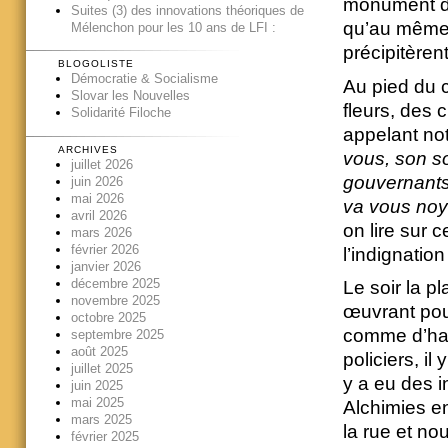
monument du 
Suites (3) des innovations théoriques de
qu’au même
Mélenchon pour les 10 ans de LFI :
précipitèrent
BLOGOLISTE
Démocratie & Socialisme
Au pied du 
Slovar les Nouvelles
fleurs, des
Solidarité Filoche
appelant n
ARCHIVES
vous, son so
juillet 2026
gouvernants
juin 2026
mai 2026
va vous noy
avril 2026
on lire sur 
mars 2026
février 2026
l’indignatio
janvier 2026
décembre 2025
Le soir la p
novembre 2025
œuvrant pour
octobre 2025
comme d’hab
septembre 2025
août 2025
policiers, il
juillet 2025
y a eu des i
juin 2025
mai 2025
Alchimies en
mars 2025
la rue et no
février 2025