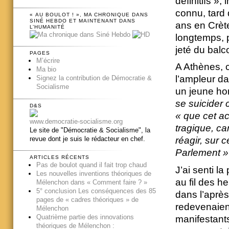
définitifs »
connu, tard 
« AU BOULOT ! », MA CHRONIQUE DANS
SINÉ HEBDO ET MAINTENANT DANS
ans en Crète
L’HUMANITÉ
longtemps, 
jeté du balc
PAGES
M’écrire
A Athènes, c
Ma bio
l’ampleur dan
Signez la contribution de Démocratie &
Socialisme
un jeune ho
se suicider 
D&S
« que cet ac
www.democratie-socialisme.org
tragique, ca
Le site de "Démocratie & Socialisme", la
revue dont je suis le rédacteur en chef.
réagir, sur 
Parlement »
ARTICLES RÉCENTS
Pas de boulot quand il fait trop chaud
J’ai senti la
Les nouvelles inventions théoriques de
au fil des h
Mélenchon dans « Comment faire ? »
5° conclusion Les conséquences des 85
dans l’après
pages de « cadres théoriques » de
redevenaien
Mélenchon
Quatrième partie des innovations
manifestants
théoriques de Mélenchon :