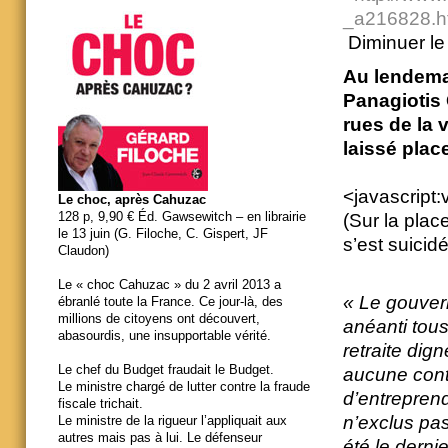
_a216828.ht
Diminuer le 
Au lendema
Panagiotis 
rues de la 
laissé plac
<javascript:
Le choc, après Cahuzac
128 p, 9,90 € Éd. Gawsewitch – en librairie
(Sur la plac
le 13 juin (G. Filoche, C. Gispert, JF
s’est suici
Claudon)
Le « choc Cahuzac » du 2 avril 2013 a
« Le gouver
ébranlé toute la France. Ce jour-là, des
millions de citoyens ont découvert,
anéanti tou
abasourdis, une insupportable vérité.
retraite dig
Le chef du Budget fraudait le Budget.
aucune cont
Le ministre chargé de lutter contre la fraude
d’entreprend
fiscale trichait.
n’exclus pas
Le ministre de la rigueur l’appliquait aux
autres mais pas à lui. Le défenseur
été le derni