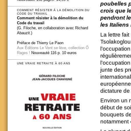
poubelles p
crois que l
COMMENT RÉSISTER À LA DÉMOLITION DU
CODE DU TRAVAIL
pendront le
Comment résister à la démolition du
Code du travail
les Italiens
(G. Filoche, en collaboration avec Richard
Abauzit.)
La lettre fa
Tsolakoglou
Préface de Thierry Le Paon
l’occupatio
Aux Éditions Le Vent se lève, collection Ô
Rages !
Nouveauté 116 p. 10 euros
régulièremen
l’occupation
UNE VRAIE RETRAITE À 60 ANS
junte des pr
internation
européenne 
dictature d
Environ un m
début de soi
bouquets de
notamment «