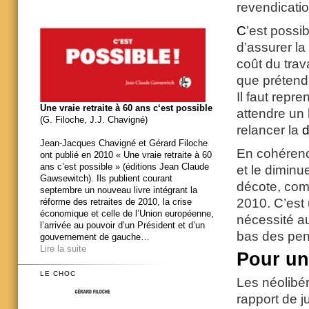
revendicatio
C
’est possi
d’assurer la
coût du trav
que prétend l
Il faut repr
Une vraie retraite à 60 ans c‘est possible
attendre un 
(G. Filoche, J.J. Chavigné)
relancer la
d
Jean-Jacques Chavigné et Gérard Filoche
En cohérenc
ont publié en 2010 « Une vraie retraite à 60
ans c’est possible » (éditions Jean Claude
et le diminu
Gawsewitch). Ils publient courant
décote, comm
septembre un nouveau livre intégrant la
2010. C’est
réforme des retraites de 2010, la crise
économique et celle de l’Union européenne,
nécessité au
l’arrivée au pouvoir d’un Président et d’un
bas des pen
gouvernement de gauche…
Lire la suite
Pour u
LE CHOC
Les néolibér
rapport de j