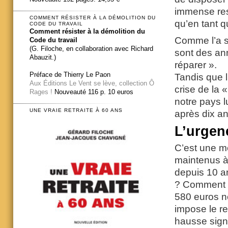
immense res
COMMENT RÉSISTER À LA DÉMOLITION DU
qu’en tant 
CODE DU TRAVAIL
Comment résister à la démolition du
Comme l’a si
Code du travail
(G. Filoche, en collaboration avec Richard
sont des ann
Abauzit.)
réparer ».
Préface de Thierry Le Paon
Tandis que l
Aux Éditions Le Vent se lève, collection Ô
crise de la 
Rages !
Nouveauté 116 p. 10 euros
notre pays l
UNE VRAIE RETRAITE À 60 ANS
après dix an
L’urgen
C’est une me
maintenus à 
depuis 10 a
? Comment a
580 euros ne
impose le r
hausse signi