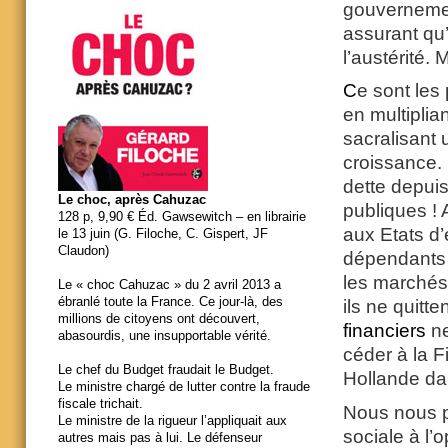
gouvernem
assurant qu’o
l’austérité. 
C
e sont les 
en multiplia
sacralisant u
croissance.
dette depuis
Le choc, après Cahuzac
publiques ! 
128 p, 9,90 € Éd. Gawsewitch – en librairie
aux Etats d
le 13 juin (G. Filoche, C. Gispert, JF
Claudon)
dépendants 
les marchés 
Le « choc Cahuzac » du 2 avril 2013 a
ébranlé toute la France. Ce jour-là, des
ils ne quitt
millions de citoyens ont découvert,
financiers
ne
abasourdis, une insupportable vérité.
céder à la F
Le chef du Budget fraudait le Budget.
Hollande da
Le ministre chargé de lutter contre la fraude
fiscale trichait.
Nous nous p
Le ministre de la rigueur l’appliquait aux
sociale à l’
autres mais pas à lui. Le défenseur