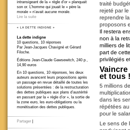
intransigeant de la « règle d’or » planquait
traité budgé
son or. L’homme qui jouait le « père la
rejeté par l
morale » n’avait aucune morale.
reprendre la
Lire la suite
proposons en
« LA DETTE INDIGNE »
Il restera e
La dette indigne
non à la ret
10 questions, 10 réponses
milliers de 
Par Jean-Jacques Chavigné et Gérard
part de cett
Filoche.
privilégiés e
Éditions Jean-Claude Gawsewitch, 240 p.,
14,90 euros
Vaincre
En 10 questions, 10 réponses, les deux
et tous 
auteurs avancent leurs propositions après
un passage en revue détaillé de toutes les
5 millions d
solutions présentées : de la restructuration
multiplicati
des dettes publiques aux plans d’austérité
en passant par la « règle d’or », la sortie de
dans les ser
la zone euro, les euro-obligations ou la
répétées au 
monétisation des dettes publiques.
pour le salar
Partager
|
Le sens de l’