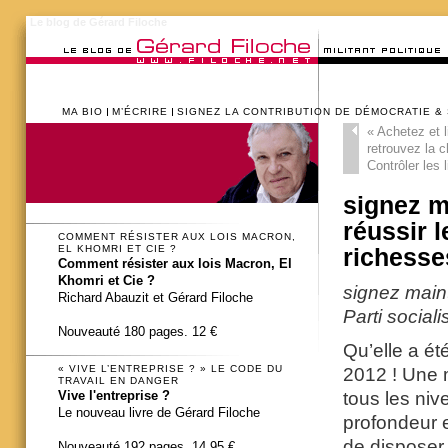
Le blog de Gérard Filoche
MA BIO
M’ÉCRIRE
SIGNEZ LA CONTRIBUTION DE DÉMOCRATIE &
«
Achetez et l
retrouvez la c
Contrôler les 
signez m
réussir 
COMMENT RÉSISTER AUX LOIS MACRON,
EL KHOMRI ET CIE ?
richesse
Comment résister aux lois Macron, El
Khomri et Cie ?
signez main
Richard Abauzit et Gérard Filoche
Parti social
Nouveauté 180 pages. 12 €
Qu’elle a ét
« VIVE L’ENTREPRISE ? » LE CODE DU
2012 ! Une m
TRAVAIL EN DANGER
tous les niv
Vive l'entreprise ?
Le nouveau livre de Gérard Filoche
profondeur 
de disposer 
Nouveauté 192 pages. 14,95 €