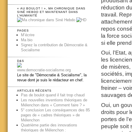
produisant a
réduction d
« AU BOULOT ! », MA CHRONIQUE DANS
SINÉ HEBDO ET MAINTENANT DANS
travail. Re
L’HUMANITÉ
attachement
repos conséc
PAGES
la force soci
M’écrire
Ma bio
si elle pren
Signez la contribution de Démocratie &
Socialisme
Oui, l’Etat,
les licencie
D&S
de misères,
www.democratie-socialisme.org
sociétés, imp
Le site de "Démocratie & Socialisme", la
revue dont je suis le rédacteur en chef.
licenciemen
freiner – vo
ARTICLES RÉCENTS
sauvages de 
Pas de boulot quand il fait trop chaud
Les nouvelles inventions théoriques de
Oui, un gou
Mélenchon dans « Comment faire ? »
5° conclusion Les conséquences des 85
droits pour 
pages de « cadres théoriques » de
portes de l’
Mélenchon
Quatrième partie des innovations
peuple soit
théoriques de Mélenchon :