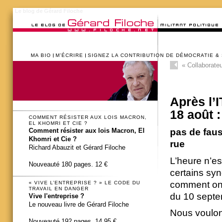
Le blog de Gérard Filoche
MA BIO
M’ÉCRIRE
SIGNEZ LA CONTRIBUTION DE DÉMOCRATIE &
«
Collaborate
Après l’
18 août :
COMMENT RÉSISTER AUX LOIS MACRON,
EL KHOMRI ET CIE ?
pas de faus
Comment résister aux lois Macron, El
Khomri et Cie ?
rue
Richard Abauzit et Gérard Filoche
L’heure n’es
Nouveauté 180 pages. 12 €
certains syn
comment on 
« VIVE L’ENTREPRISE ? » LE CODE DU
TRAVAIL EN DANGER
du 10 septem
Vive l'entreprise ?
Le nouveau livre de Gérard Filoche
Nous voulons
Nouveauté 192 pages. 14,95 €