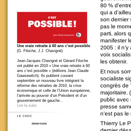
80 % d’entre
qui a d’aill
son dernier 
pas le momen
parti, alors
manifester 
Une vraie retraite à 60 ans c‘est possible
2005 : il n’
(G. Filoche, J.J. Chavigné)
voix sociali
les obtenir.
Jean-Jacques Chavigné et Gérard Filoche
ont publié en 2010 « Une vraie retraite à 60
Et nous som
ans c’est possible » (éditions Jean Claude
Gawsewitch). Ils publient courant
socialiste s
septembre un nouveau livre intégrant la
congrès de T
réforme des retraites de 2010, la crise
économique et celle de l’Union européenne,
majoritaire. 
l’arrivée au pouvoir d’un Président et d’un
public avec
gouvernement de gauche…
Lire la suite
presse same
n’est pas l
LE CHOC
Thierry Le P
dernier dés