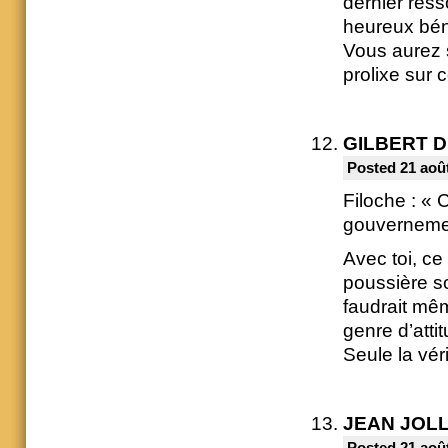
dernier ress
heureux béné
Vous aurez 
prolixe sur 
GILBERT 
Posted 21 août
Filoche : « 
gouverneme
Avec toi, ce
poussière so
faudrait mê
genre d’atti
Seule la vér
JEAN JOL
Posted 21 août