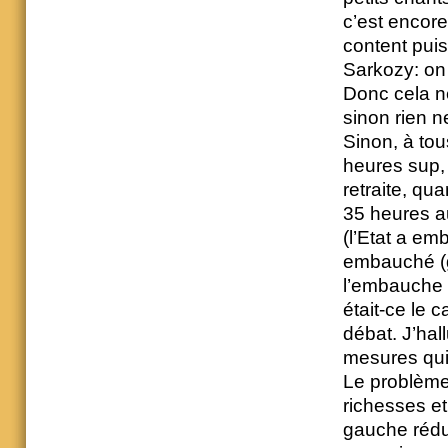
c’est encore
content pui
Sarkozy: on
Donc cela ne 
sinon rien n
Sinon, à tous
heures sup, 
retraite, qu
35 heures au
(l’Etat a em
embauché (gr
l’embauche 
était-ce le c
débat. J’hal
mesures qui
Le problème 
richesses et
gauche rédui