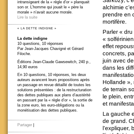
Sarkozy, c’e
intransigeant de la « règle d’or » planquait
alchimie c’
son or. L’homme qui jouait le « père la
morale » n’avait aucune morale.
prendre en 
Lire la suite
mortifère.
« LA DETTE INDIGNE »
Parler « dr
« solférinien
La dette indigne
10 questions, 10 réponses
effet repouss
Par Jean-Jacques Chavigné et Gérard
concrets, pa
Filoche.
juin avec de
Éditions Jean-Claude Gawsewitch, 240 p.,
14,90 euros
dans les dif
manifestati
En 10 questions, 10 réponses, les deux
auteurs avancent leurs propositions après
Hollande », 
un passage en revue détaillé de toutes les
de terrain s
solutions présentées : de la restructuration
des dettes publiques aux plans d’austérité
le plein, ent
en passant par la « règle d’or », la sortie de
et manifesta
la zone euro, les euro-obligations ou la
monétisation des dettes publiques.
La gauche es
de grand. Ch
Partager
|
l’expliquer,