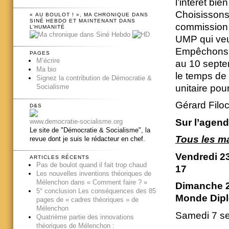
l’intérêt bie
Choisissons 
« AU BOULOT ! », MA CHRONIQUE DANS
SINÉ HEBDO ET MAINTENANT DANS
commission d
L’HUMANITÉ
UMP qui veul
Empêchons to
PAGES
M’écrire
au 10 septem
Ma bio
le temps de l
Signez la contribution de Démocratie &
unitaire pou
Socialisme
Gérard Filoc
D&S
Sur l’agend
www.democratie-socialisme.org
Le site de "Démocratie & Socialisme", la
Tous les ma
revue dont je suis le rédacteur en chef.
Vendredi 23
ARTICLES RÉCENTS
Pas de boulot quand il fait trop chaud
17
Les nouvelles inventions théoriques de
Mélenchon dans « Comment faire ? »
Dimanche 24
5° conclusion Les conséquences des 85
Monde Dipl
pages de « cadres théoriques » de
Mélenchon
Samedi 7 sep
Quatrième partie des innovations
théoriques de Mélenchon :