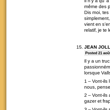
Il n’y a qu’
même des pe
Dis moi, tes
simplement, 
vient en s’e
relatif, je t
JEAN JOL
Posted 21 août
Il y a un tr
passionnéme
lorsque Val
1 – Vont-ils
nous, pensez
2 – Vont-ils
gazer et fra
3 – Vont-ils