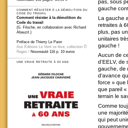
pas, sous pe
gauche cont
COMMENT RÉSISTER À LA DÉMOLITION DU
CODE DU TRAVAIL
La gauche a
Comment résister à la démolition du
Code du travail
retraites à 
(G. Filoche, en collaboration avec Richard
plus, pas un
Abauzit.)
unitaires trè
Préface de Thierry Le Paon
gauche !
Aux Éditions Le Vent se lève, collection Ô
Rages !
Nouveauté 116 p. 10 euros
Aucun de ce
d’EELV, de 
UNE VRAIE RETRAITE À 60 ANS
gauche, de 
d’avance qu
force » que 
que pareil «
terrain le s
Comme toujo
une majorité
qui peut uni
gouvernement