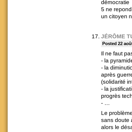
démocratie
5 ne reponds
un citoyen 
JÉRÔME T
Posted 22 août
Il ne faut pa
- la pyramid
- la diminut
après guerre
(solidarité i
- la justifi
progrès tec
- …
Le problème
sans doute à
alors le dés