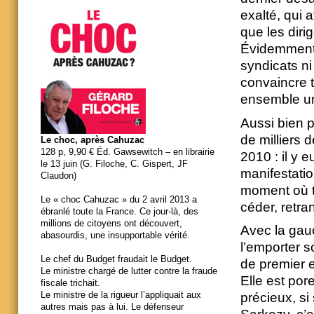
exalté, qui 
que les diri
Évidemment 
syndicats ni
convaincre 
ensemble un
Aussi bien p
de milliers 
Le choc, après Cahuzac
128 p, 9,90 € Éd. Gawsewitch – en librairie
2010 : il y 
le 13 juin (G. Filoche, C. Gispert, JF
manifestatio
Claudon)
moment où to
Le « choc Cahuzac » du 2 avril 2013 a
céder, retra
ébranlé toute la France. Ce jour-là, des
millions de citoyens ont découvert,
Avec la gau
abasourdis, une insupportable vérité.
l’emporter s
Le chef du Budget fraudait le Budget.
de premier e
Le ministre chargé de lutter contre la fraude
Elle est por
fiscale trichait.
Le ministre de la rigueur l’appliquait aux
précieux, si 
autres mais pas à lui. Le défenseur