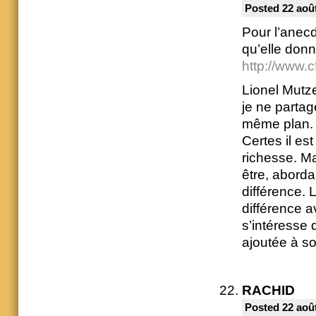
Posted 22 août
Pour l’anecd
qu’elle donn
http://www.c
Lionel Mutz
je ne parta
même plan.
Certes il es
richesse. Ma
être, abord
différence. 
différence av
s’intéresse 
ajoutée à so
RACHID
Posted 22 août