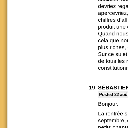
devriez rega
apercevriez,
chiffres d’af
produit une 
Quand nous d
cela que no
plus riches,
Sur ce suje
de tous les r
constitution
SÉBASTIE
Posted 22 août
Bonjour,
La rentrée s
septembre, 
petits chant