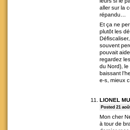
leurs si le p
aller sur la
répandu…
Et ça ne per
plutôt les d
Défiscaliser,
souvent perd
pouvait aide
regardez les
du Nord), le
baissant l’h
e-s, mieux c
LIONEL M
Posted 21 août
Mon cher Né
à tour de br