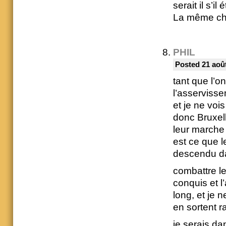
serait il s’il 
La même ch
PHIL
Posted 21 août
tant que l’o
l’asserviss
et je ne voi
donc Bruxell
leur marche 
est ce que l
descendu da
combattre l
conquis et l
long, et je 
en sortent ra
je serais da