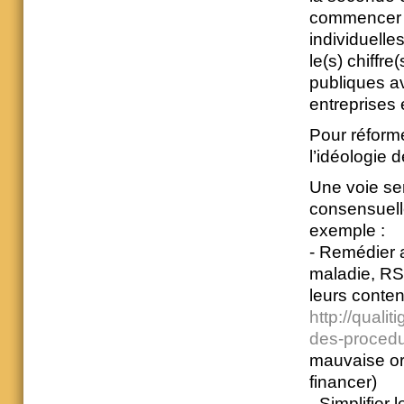
commencer pa
individuell
le(s) chiffre
publiques av
entreprises 
Pour réforme
l’idéologie d
Une voie ser
consensuell
exemple :
- Remédier 
maladie, RS
leurs conte
http://quali
des-procedu
mauvaise org
financer)
- Simplifie