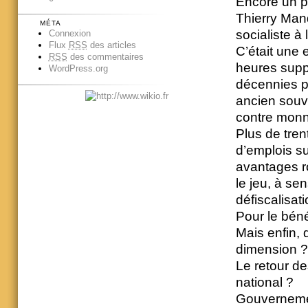
Encore un p
Thierry Man
MÉTA
socialiste à
Connexion
Flux
RSS
des articles
C’était une 
RSS
des commentaires
heures supp
WordPress.org
décennies p
ancien souve
contre monn
Plus de tre
d’emplois s
avantages ro
le jeu, à se
défiscalisa
Pour le béné
Mais enfin, 
dimension ?
Le retour de
national ?
Gouvernemen