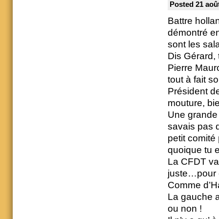
Posted 21 août
Battre holla
démontré en
sont les sala
Dis Gérard,
Pierre Maur
tout à fait s
Président de
mouture, bi
Une grande 
savais pas q
petit comit
quoique tu e
La CFDT va p
juste…pour 
Comme d’Ha
La gauche au
ou non !