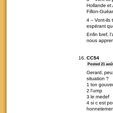
Hollande et 
Fillon-Guéa
4 – Vont-ils
espérant que
Enfin bref, 
nous apprend
CC54
Posted 21 août
Gerard, peux
situation ?
1 ton gouv
2 l’ump
3 le medef
4 si c est p
honnetement 