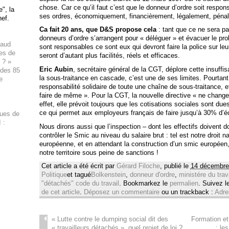
chose. Car ce qu’il faut c’est que le donneur d’ordre soit respo
", la
ses ordres, économiquement, financièrement, légalement, péna
hef.
Ca fait 20 ans, que D&S propose cela
: tant que ce ne sera pa
donneurs d’ordre s’arrangent pour « déléguer » et
évacuer le pro
haud
sont responsables ce sont eux qui devront faire la police sur leu
ues de
seront d’autant plus facilités, réels et efficaces.
 ? »
Eric Aubin
, secrétaire général de la CGT, déplore cette insuffis
 des 85
la sous-traitance en cascade, c’est une de ses limites. Pourtant,
e
responsabilité solidaire de toute une chaîne de sous-traitance,
faire de même ». Pour la CGT, la nouvelle directive « ne change
effet, elle prévoit toujours que les cotisations sociales sont due
ce qui permet aux employeurs français de faire jusqu’à 30% d’éc
ques de
 :
Nous dirons aussi que l’inspection – dont les effectifs doivent 
contrôler le Smic au niveau du salaire brut : tel est notre droit 
européenne, et en attendant la construction d’un smic européen, 
notre territoire sous peine de sanctions !
Cet article a été écrit par
Gérard Filoche
, publié le
14 décembre
Politique
et tagué
Bolkenstein
,
donneur d'ordre
,
ministére du trav
"détachés" code du travail
. Bookmarkez le
permalien
. Suivez 
de cet article
.
Déposez un commentaire
ou un trackback :
Adre
«
Lutte contre le dumping social dit des
Formation et
« travailleurs détachés », quel projet de loi ?
: le