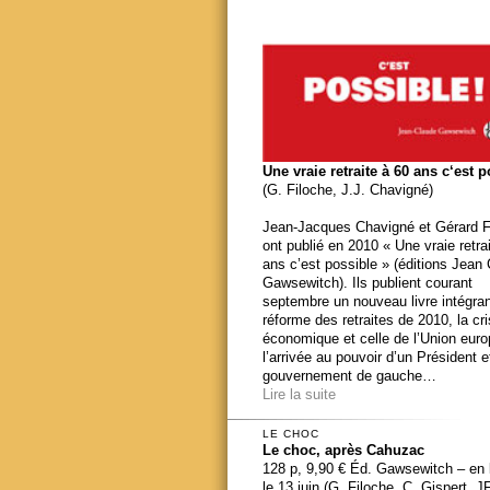
Une vraie retraite à 60 ans c‘est 
(G. Filoche, J.J. Chavigné)
Jean-Jacques Chavigné et Gérard F
ont publié en 2010 « Une vraie retra
ans c’est possible » (éditions Jean
Gawsewitch). Ils publient courant
septembre un nouveau livre intégran
réforme des retraites de 2010, la cr
économique et celle de l’Union eur
l’arrivée au pouvoir d’un Président e
gouvernement de gauche…
Lire la suite
LE CHOC
Le choc, après Cahuzac
128 p, 9,90 € Éd. Gawsewitch – en li
le 13 juin (G. Filoche, C. Gispert, J