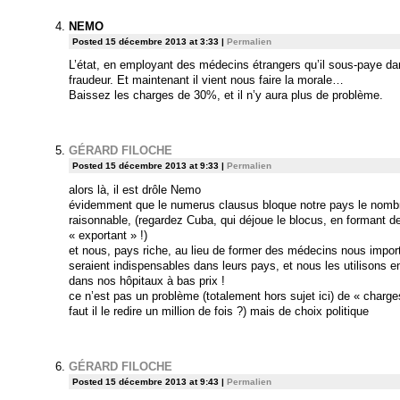
NEMO
Posted 15 décembre 2013 at 3:33
|
Permalien
L’état, en employant des médecins étrangers qu’il sous-paye dan
fraudeur. Et maintenant il vient nous faire la morale…
Baissez les charges de 30%, et il n’y aura plus de problème.
GÉRARD FILOCHE
Posted 15 décembre 2013 at 9:33
|
Permalien
alors là, il est drôle Nemo
évidemment que le numerus clausus bloque notre pays le nom
raisonnable, (regardez Cuba, qui déjoue le blocus, en formant 
« exportant » !)
et nous, pays riche, au lieu de former des médecins nous impo
seraient indispensables dans leurs pays, et nous les utilisons e
dans nos hôpitaux à bas prix !
ce n’est pas un problème (totalement hors sujet ici) de « charge
faut il le redire un million de fois ?) mais de choix politique
GÉRARD FILOCHE
Posted 15 décembre 2013 at 9:43
|
Permalien