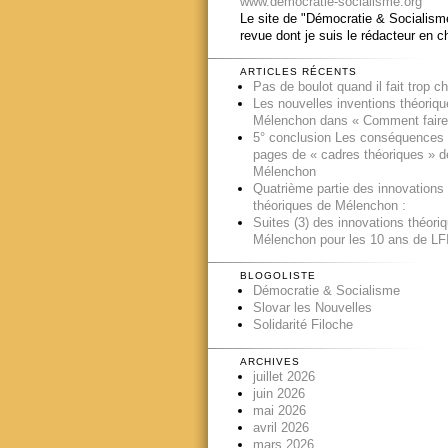
www.democratie-socialisme.org
Le site de "Démocratie & Socialisme
revue dont je suis le rédacteur en c
ARTICLES RÉCENTS
Pas de boulot quand il fait trop c
Les nouvelles inventions théoriq
Mélenchon dans « Comment faire
5° conclusion Les conséquences
pages de « cadres théoriques » d
Mélenchon
Quatrième partie des innovations
théoriques de Mélenchon :
Suites (3) des innovations théori
Mélenchon pour les 10 ans de LFI
BLOGOLISTE
Démocratie & Socialisme
Slovar les Nouvelles
Solidarité Filoche
ARCHIVES
juillet 2026
juin 2026
mai 2026
avril 2026
mars 2026