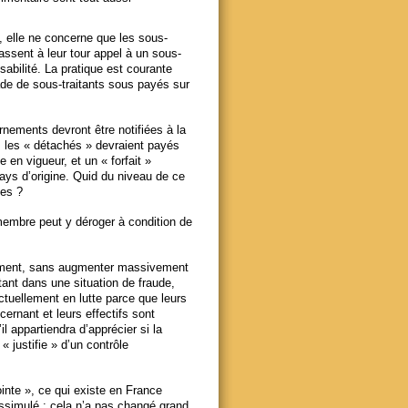
, elle ne concerne que les sous-
fassent à leur tour appel à un sous-
sabilité. La pratique est courante
cade de sous-traitants sous payés sur
rnements devront être notifiées à la
 les « détachés » devraient payés
 en vigueur, et un « forfait »
 pays d’origine. Quid du niveau de ce
les ?
embre peut y déroger à condition de
omment, sans augmenter massivement
tant dans une situation de fraude,
ctuellement en lutte parce que leurs
rnant et leurs effectifs sont
il appartiendra d’apprécier si la
 justifie » d’un contrôle
ointe », ce qui existe en France
issimulé : cela n’a pas changé grand