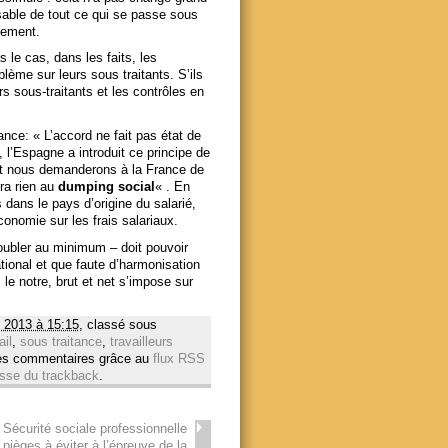
nsable de tout ce qui se passe sous
lement.
s le cas, dans les faits, les
blème sur leurs sous traitants. S’ils
rs sous-traitants et les contrôles en
ance: « L’accord ne fait pas état de
 l’Espagne a introduit ce principe de
 et nous demanderons à la France de
ra rien au
dumping social
« . En
s dans le pays d’origine du salarié,
onomie sur les frais salariaux.
doubler au minimum – doit pouvoir
national et que faute d’harmonisation
le notre, brut et net s’impose sur
 2013 à 15:15
, classé sous
ail
,
sous traitance
,
travailleurs
les commentaires grâce au
flux RSS
sse du trackback
.
 Sécurité sociale professionnelle
s pièges à éviter à l’épreuve de la