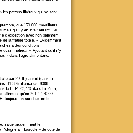
en les patrons libéraux qui se sont
ptembre, que 150 000 travailleurs
 mais qu’il y en avait autant 150
ime d’exception avec non paiement
ève de la fraude totale. « Evidemment
archés à des conditions
 quasi mafieux ». Ajoutant qu’il n’y
hés » dans l’agro alimentaire,
lié par 20. Il y aurait (dans la
ains, 11 395 allemands, 9009
ns le BTP, 22,7 % dans l’intérim,
res affirment qu’en 2012, 170 00
t toujours un sur deux ne le
e, salue prudemment le
la Pologne a « basculé » du côte de