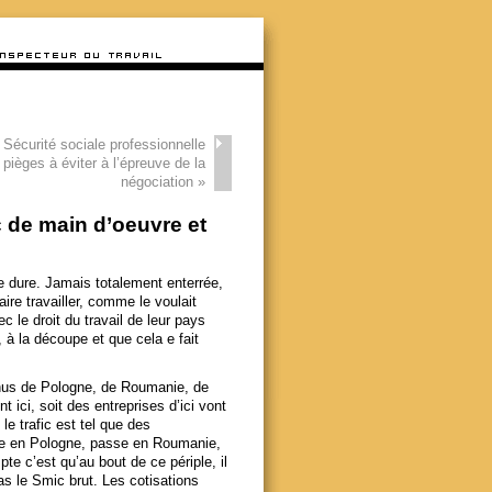
 Sécurité sociale professionnelle
s pièges à éviter à l’épreuve de la
négociation
»
 de main d’oeuvre et
e dure. Jamais totalement enterrée,
ire travailler, comme le voulait
c le droit du travail de leur pays
 à la découpe et que cela e fait
enus de Pologne, de Roumanie, de
t ici, soit des entreprises d’ici vont
 le trafic est tel que des
talle en Pologne, passe en Roumanie,
e c’est qu’au bout de ce périple, il
as le Smic brut. Les cotisations