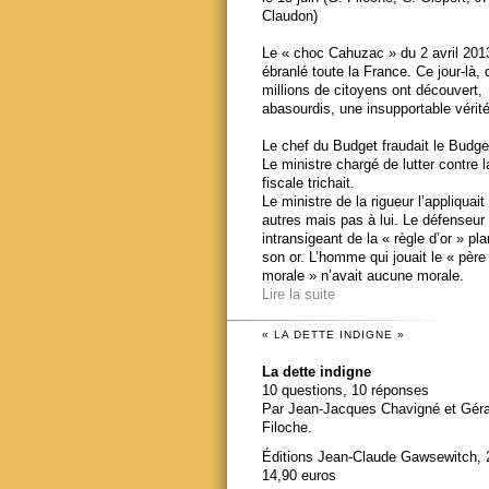
Claudon)
Le « choc Cahuzac » du 2 avril 201
ébranlé toute la France. Ce jour-là,
millions de citoyens ont découvert,
abasourdis, une insupportable vérité
Le chef du Budget fraudait le Budge
Le ministre chargé de lutter contre 
fiscale trichait.
Le ministre de la rigueur l’appliquait
autres mais pas à lui. Le défenseur
intransigeant de la « règle d’or » pl
son or. L’homme qui jouait le « père
morale » n’avait aucune morale.
Lire la suite
« LA DETTE INDIGNE »
La dette indigne
10 questions, 10 réponses
Par Jean-Jacques Chavigné et Gér
Filoche.
Éditions Jean-Claude Gawsewitch, 
14,90 euros