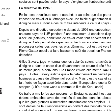
sociales sont payées selon le pays d’origine par l’entreprise pré
La directive de 1996 :
ION DU
En fait ces travailleurs sont « attachés » au point que des patron
 du
imposer de travailler à l’étranger avec une faible augmentation d
d’origine mais surtout à des taux très inférieurs à ceux du pays où
Richard
Depuis une directive européenne datant de 1996 une entreprise 
un autre pays de l’UE pendant 2 ans maximum, à condition d’app
d’accueil (salaires, conditions de travail)mais
tout en versant le
ction Ô
d’origine.
Cela permet de saper les protections sociales des pay
progresser celles des pays les plus démunis. Tout est tiré vers 
Pierre Gattaz appelle à faire baisser le coût du travail en France p
détachés.
Gilles Savary, juge » normal que les salariés soient rattachés à
d’origine » dans le cadre d’un détachement de courte durée ! M
de même jusqu’à deux ans !
La France envoie elle même 144 00
pays…
Gilles Savary estime que « le détachement ne devrait ja
business à cause du différentiel social ». Mais c’est le cas et c
fait florès de façon accélérée dans toute l’Europe alors que la
stopper. (« It’s a free world » comme le film de Ken Loach).
Ce trafic a mis le feu aux poudres, en Bretagne, quand il est ap
étaient embauchés avec des moitiés de salaires dans les aba
que les gros groupes alimentaires supprimaient des emplois… L
sont défilés de leur responsabilité en coiffant des bonnets de co
cupidité et accuser « l’Europe, les taxes, le gouvernement ». Ce