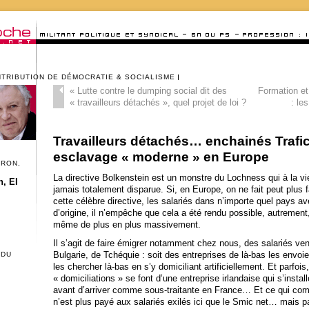
NTRIBUTION DE DÉMOCRATIE & SOCIALISME
«
Lutte contre le dumping social dit des
Formation et
« travailleurs détachés », quel projet de loi ?
: le
Travailleurs détachés… enchainés Trafic
esclavage « moderne » en Europe
CRON,
La directive Bolkenstein est un monstre du Lochness qui à la vi
, El
jamais totalement disparue. Si, en Europe, on ne fait peut plus fa
cette célèbre directive, les salariés dans n’importe quel pays ave
d’origine,
il n’empêche que cela a été rendu possible, autrement,
même de plus en plus massivement.
Il s’agit de faire émigrer notamment chez nous, des salariés v
Bulgarie, de Tchéquie : soit des entreprises de là-bas les envoien
 DU
les chercher là-bas en s’y domiciliant artificiellement. Et parfois,
« domiciliations » se font d’une entreprise irlandaise qui s’ins
avant d’arriver comme sous-traitante en France… Et ce qui compt
n’est plus payé aux salariés exilés ici que le Smic net… mais p