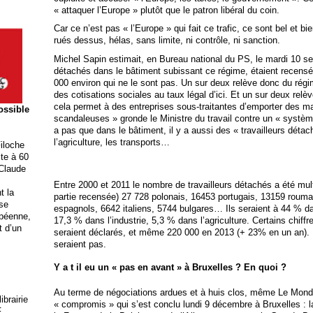
« attaquer l’Europe » plutôt que le patron libéral du coin.
Car ce n’est pas « l’Europe » qui fait ce trafic, ce sont bel et bi
rués dessus, hélas, sans limite, ni contrôle, ni sanction.
Michel Sapin estimait, en Bureau national du PS, le mardi 10 se
détachés dans le bâtiment subissant ce régime, étaient recensés
000 environ qui ne le sont pas. Un sur deux relève donc du rég
des cotisations sociales au taux légal d’ici. Et un sur deux rel
cela permet à des entreprises sous-traitantes d’emporter des m
possible
scandaleuses » gronde le Ministre du travail contre un « système
a pas que dans le bâtiment, il y a aussi des « travailleurs détac
l’agriculture, les transports…
iloche
ite à 60
 Claude
Entre 2000 et 2011 le nombre de travailleurs détachés a été multip
t la
partie recensée) 27 728 polonais, 16453 portugais, 13159 roum
ise
espagnols,
6642 italiens, 5744 bulgares… Ils seraient à 44 % da
opéenne,
17,3 % dans l’industrie, 5,3 % dans l’agriculture. Certains chiff
t d’un
seraient déclarés, et même 220 000 en 2013 (+ 23% en un an). E
seraient pas.
Y a t il eu un « pas en avant » à Bruxelles ? En quoi ?
Au terme de négociations ardues et à huis clos, même Le Mond
brairie
« compromis » qui s’est conclu lundi 9 décembre à Bruxelles : 
F