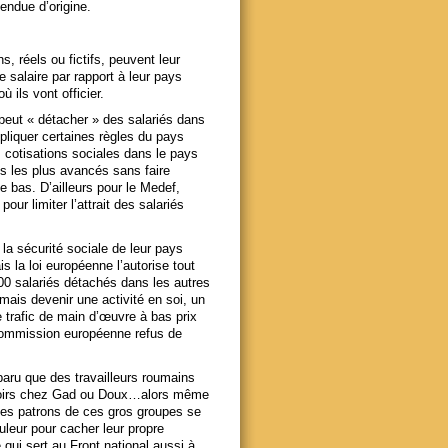
tendue d’origine.
s, réels ou fictifs, peuvent leur
e salaire par rapport à leur pays
 ils vont officier.
peut « détacher » des salariés dans
liquer certaines règles du pays
s cotisations sociales dans le pays
s les plus avancés sans faire
le bas.
D’ailleurs pour le Medef,
our limiter l’attrait des salariés
 la sécurité sociale de leur pays
ais
la loi européenne l’autorise tout
0 salariés détachés dans les autres
mais devenir une activité en soi, un
e
trafic de main d’œuvre à bas prix
 Commission européenne refus de
paru que des travailleurs roumains
ttoirs chez Gad ou Doux…alors même
es patrons de ces gros groupes se
uleur pour cacher leur propre
 qui sert au Front national aussi à