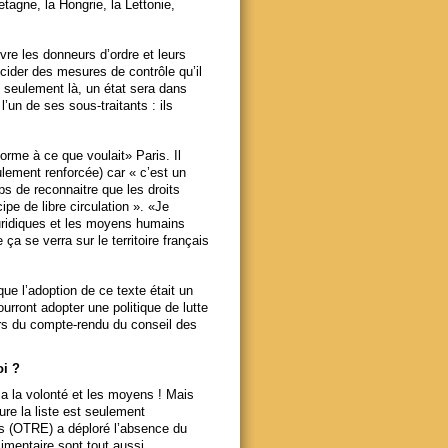
tagne, la Hongrie, la Lettonie,
vre les donneurs d’ordre et leurs
cider des mesures de contrôle qu’il
 seulement là, un état sera dans
l’un de ses sous-traitants : ils
orme à ce que voulait» Paris. Il
lement renforcée) car « c’est un
mps de reconnaitre que les droits
pe de libre circulation ». «Je
uridiques et les moyens humains
ça se verra sur le territoire français
ue l’adoption de ce texte était un
urront adopter une politique de lutte
rs du compte-rendu du conseil des
oi ?
 a la volonté et les moyens !
Mais
ure la liste est seulement
ns (OTRE) a déploré l’absence du
alimentaire sont tout aussi