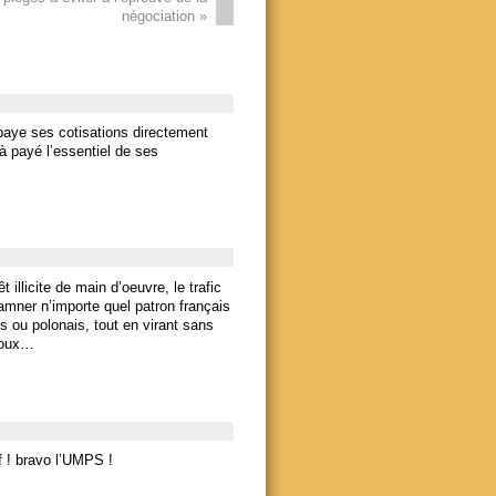
négociation
»
 paye ses cotisations directement
éjà payé l’essentiel de ses
 illicite de main d’oeuvre, le trafic
mner n’importe quel patron français
 ou polonais, tout en virant sans
Doux…
f ! bravo l’UMPS !