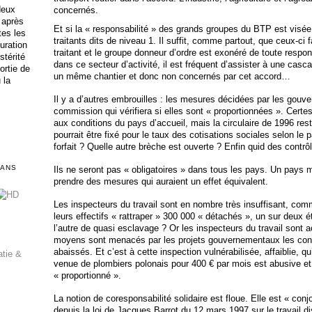
deux
concernés.
 après
Et si la « responsabilité » des grands groupes du BTP est visée
tes les
traitants dits de niveau 1. Il suffit, comme partout, que ceux-ci 
uration
traitant et le groupe donneur d’ordre est exonéré de toute respon
stérité
dans ce secteur d’activité, il est fréquent d’assister à une cas
ortie de
un même chantier et donc non concernés par cet accord…
 la
Il y a d’autres embrouilles : les mesures décidées par les gouve
commission qui vérifiera si elles sont « proportionnées ».
Certes
aux conditions du pays d’accueil, mais la circulaire de 1996 reste
pourrait être fixé pour le taux des cotisations sociales selon le
forfait ? Quelle autre brèche est ouverte ?
Enfin quid des contrô
DANS
Ils ne seront pas « obligatoires » dans tous les pays.
Un pays m
prendre des mesures qui auraient un effet équivalent.
Les inspecteurs du travail sont en nombre très insuffisant, c
leurs effectifs « rattraper » 300 000 « détachés », un sur deux é
l’autre de quasi esclavage ?
Or les inspecteurs du travail sont a
moyens sont menacés par les projets gouvernementaux les conce
abaissés. Et c’est à cette inspection vulnérabilisée, affaiblie, qu’
atie &
venue de plombiers polonais pour 400 € par mois est abusive et «
« proportionné ».
La notion de coresponsabilité solidaire est floue. Elle est « conj
depuis la loi de Jacques Barrot du 12 mars 1997 sur le travail d