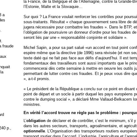
la France, de la Belgique et de l’Allemagne, contre la Grande-Bre
l’Estonie, Malte et la Slovaquie…
3 a
Sur quoi ? La France voulait renforcer les contrôles pour poursui
 des
sous-traitants. Résultat « chaque gouvernement sera libre de dé
jugera nécessaire pour combattre les fraudes ». Dans le BTP, et
.
l’obligation de poursuivre un donneur d’ordre pour les fraudes de 
seront liés par une « responsabilité conjointe et solidaire ».
t.
la fraude
Michel Sapin, a pour sa part salué «un accord en tout point conf
espère même que la directive (de 1996) sera révisée (et non seu
 aux
texte daté qui ne fait pas face aux défis d’aujourd’hui. Il est te
fondamentaux des travailleurs sont aussi importants que le princi
anquait
commencerai dès cette semaine à mettre en oeuvre les outils j
 la
permettant de lutter contre ces fraudes. Et je peux vous dire que 
», a-t-il promis.
« Le président de la République a conclu sur ce point en disant q
point de départ et un socle à partir duquel les pays européens po
contre le dumping social », a déclaré Mme Vallaud-Belkacem lo
ministres.
En vérité l’accord trouve ne règle pas le problème : pourqu
ard
L’
obligation
de déclarer et de contrôler, c’est le minimum, s’il y
dans les autres secteurs, transports, agroalimentaire, et agricult
240 p.,
optionnelle
.
L’Organisation des transporteurs routiers europée
transport routier dans l’accord. L’industrie, l’agriculture et l’agro