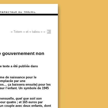
« Totem » et « tabou »
»
le gouvernement non
 texte a été publiée dans
rime de naissance pour le
 remplacée par une
ros… ça baissera ensuite) pour les
 sur l’enfant. Un symbole de 1945
mensuelle,
quel que soit son
pour quatre ; et 165 euros par
 un couple avec deux enfants, dont