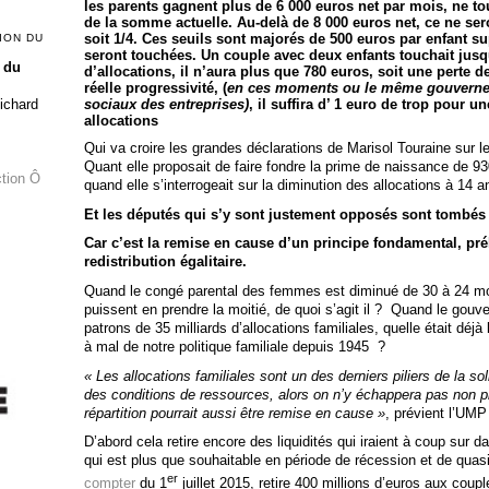
les parents gagnent plus de 6 000 euros net par mois, ne t
de la somme actuelle. Au-delà de 8 000 euros net, ce ne se
soit 1/4. Ces seuils sont majorés de 500 euros par enfant s
ION DU
seront touchées. Un couple avec deux enfants touchait jusqu
 du
d’allocations, il n’aura plus que 780 euros, soit une perte d
réelle progressivité, (
en ces moments ou le même gouvernem
sociaux des entreprises)
, il suffira d’ 1 euro de trop pour u
Richard
allocations
Qui va croire les grandes déclarations de Marisol Touraine sur le 
Quant elle proposait de faire fondre la prime de naissance de 930
ction Ô
quand elle s’interrogeait sur la diminution des allocations à 14 
Et les députés qui s’y sont justement opposés sont tombés 
Car c’est la remise en cause d’un principe fondamental, pré
redistribution égalitaire.
Quand le congé parental des femmes est diminué de 30 à 24 m
puissent en prendre la moitié, de quoi s’agit il ? Quand le gouv
patrons de 35 milliards d’allocations familiales, quelle était déj
à mal de notre politique familiale depuis 1945 ?
« Les allocations familiales sont un des derniers piliers de la so
des conditions de ressources, alors on n’y échappera pas non plu
répartition pourrait aussi être remise en cause »
, prévient l’UMP
D’abord cela retire encore des liquidités qui iraient à coup sur
qui est plus que souhaitable en période de récession et de quasi
er
compter
du 1
juillet 2015, retire 400 millions d’euros aux coup