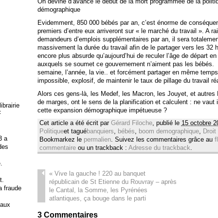
On devine d’avance le début de la mort programmée de la politi
démographique
Evidemment, 850 000 bébés par an, c’est énorme de conséquenc
premiers d’entre eux arriveront sur « le marché du travail ». A 
demandeurs d’emplois supplémentaires par an, il sera totalemen
massivement la durée du travail afin de le partager vers les 32 h
encore plus absurde qu’aujourd’hui de reculer l’âge de départ en 
auxquels se soumet ce gouvernement n’aiment pas les bébés. Il f
semaine, l’année, la vie.. et forcément partager en même temps 
impossible, explosif, de maintenir le taux de pillage du travail ré
Alors ces gens-là, les Medef, les Macron, les Jouyet, et autres 
de marges, ont le sens de la planification et calculent : ne vaut
brairie
cette expansion démographique impétueuse ?
F
Cet article a été écrit par
Gérard Filoche
, publié le
15 octobre 2
Politique
et tagué
banquiers
,
bébés
,
boom demographique
,
Droit
3 a
Bookmarkez le
permalien
. Suivez les commentaires grâce au
f
 des
commentaire
ou un trackback :
Adresse du trackback
.
.
«
Vive la gauche ! 220 au banquet
t.
républicain de St Etienne du Rouvray – après
la fraude
le Cantal, la Somme, les Pyrénées
atlantiques, ça bouge dans le parti
 aux
3
Commentaires