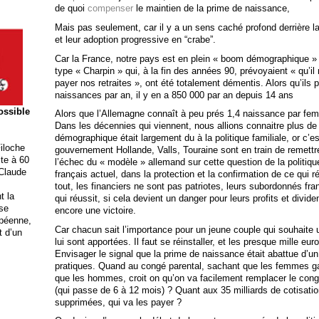
de quoi
compenser
le maintien de la prime de naissance,
Mais pas seulement, car il y a un sens caché profond derrière 
et leur adoption progressive en “crabe”.
Car la France, notre pays est en plein « boom démographique » 
type « Charpin » qui, à la fin des années 90, prévoyaient « qu’il
payer nos retraites », ont été totalement démentis. Alors qu’ils
naissances par an, il y en a 850 000 par an depuis 14 ans
possible
Alors que l’Allemagne connaît à peu prés 1,4 naissance par f
Dans les décennies qui viennent, nous allions connaitre plus 
démographique était largement du à la politique familiale, or c’
iloche
gouvernement Hollande, Valls, Touraine sont en train de remettr
ite à 60
l’échec du « modèle » allemand sur cette question de la politique 
 Claude
français actuel, dans la protection et la confirmation de ce qui 
tout, les financiers ne sont pas patriotes, leurs subordonnés fr
t la
qui réussit, si cela devient un danger pour leurs profits et divi
ise
encore une victoire.
opéenne,
Car chacun sait l’importance pour un jeune couple qui souhaite
t d’un
lui sont apportées. Il faut se réinstaller, et les presque mille eu
Envisager le signal que la prime de naissance était abattue d’un
pratiques. Quand au congé parental, sachant que les femmes
que les hommes, croit on qu’on va facilement remplacer le con
(qui passe de 6 à 12 mois) ? Quant aux 35 milliards de cotisatio
supprimées, qui va les payer ?