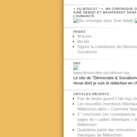
« AU BOULOT ! », MA CHRONIQUE 
SINÉ HEBDO ET MAINTENANT DANS
L’HUMANITÉ
PAGES
M’écrire
Ma bio
Signez la contribution de Démocr
Socialisme
D&S
www.democratie-socialisme.org
Le site de "Démocratie & Socialisme
revue dont je suis le rédacteur en c
ARTICLES RÉCENTS
Pas de boulot quand il fait trop c
Les nouvelles inventions théoriq
Mélenchon dans « Comment faire
5° conclusion Les conséquences
pages de « cadres théoriques » d
Mélenchon
Quatrième partie des innovations
théoriques de Mélenchon :