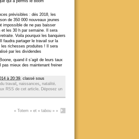
que qui a permis le boom
es prévisibles : dés 2018, les
raison de 350 000 nouveaux jeunes
t impossible de ne pas baisser
 et les 30 h par semaine. Il sera
retraite. Voila pourquoi les banquiers
audra partager le travail sur la
les richesses produites ! Il sera
alisé par les dividendes
Boone, quand il s’agit de leurs taux
 il pas mieux des maintenant freiner
014 à 20:39
, classé sous
 du travail
,
naissances
,
natalité
.
lux RSS de cet article
.
Déposez un
« Totem » et « tabou »
»