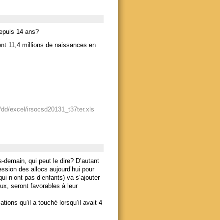
depuis 14 ans?
ent 11,4 millions de naissances en
/dd/excel/irsocsd20131_t37ter.xls
-demain, qui peut le dire? D’autant
ession des allocs aujourd’hui pour
qui n’ont pas d’enfants) va s’ajouter
ux, seront favorables à leur
tions qu’il a touché lorsqu’il avait 4