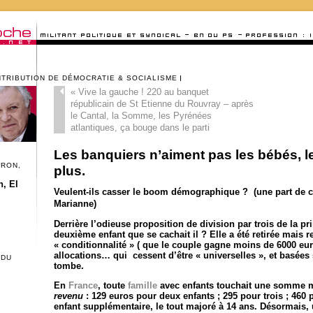
NTRIBUTION DE DÉMOCRATIE & SOCIALISME
«
Vive la gauche ! 220 au banquet
républicain de St Etienne du Rouvray – après
le Cantal, la Somme, les Pyrénées
atlantiques, ça bouge dans le parti
Les banquiers n’aiment pas les bébés, 
CRON,
plus.
, El
Veulent-ils casser le boom démographique ? (une part de ce
Marianne)
Derrière l’odieuse proposition de division par trois de la p
deuxième enfant que se cachait il ? Elle a été retirée mais
« conditionnalité » ( que le couple gagne moins de 6000 eu
allocations… qui cessent d’être « universelles », et basées
 DU
tombe.
En
France
, toute
famille
avec enfants touchait une somme 
revenu
: 129 euros pour deux enfants ; 295 pour trois ; 460 
enfant supplémentaire, le tout majoré à 14 ans. Désormais,