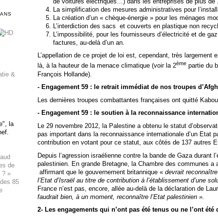
de voitures électriques…) dans les entreprises de plus de 
La simplification des mesures administratives pour l’install
DANS
La création d’un « chèque-énergie » pour les ménages mo
L’interdiction des sacs et couverts en plastique non recyc
L’impossibilité, pour les fournisseurs d’électricité et de gaz
factures, au-delà d’un an.
L’appellation de ce projet de loi est, cependant, très largement e
ème
là, à la hauteur de la menace climatique (voir la 2
partie du 
François Hollande).
atie &
- Engagement 59 : le retrait immédiat de nos troupes d’Afg
Les dernières troupes combattantes françaises ont quitté Kabo
- Engagement 59 : le soutien à la reconnaissance internation
", la
Le 29 novembre 2012, la Palestine a obtenu le statut d’observa
hef.
pas important dans la reconnaissance internationale d’un Etat p
contribution en votant pour ce statut, aux côtés de 137 autres E
Depuis l’agression israélienne contre la bande de Gaza durant l
haud
palestinien. En grande Bretagne, la Chambre des communes a a
ues de
affirmant que le gouvernement britannique «
devrait reconnaître
 ? »
l’Etat d’Israël au titre de contribution à l’établissement d’une s
 des 85
France n’est pas, encore, allée au-delà de la déclaration de Lau
e
faudrait bien, à un moment, reconnaître l’Etat palestinien ».
2-
Les engagements qui n’ont pas été tenus ou ne l’ont été q