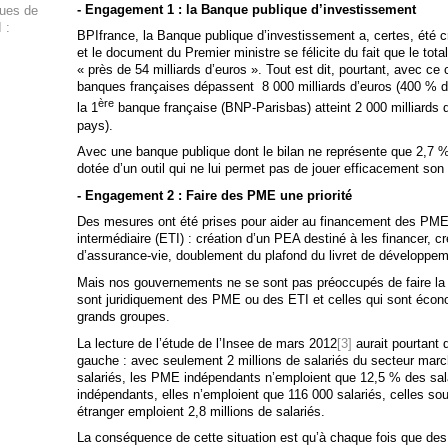
- Engagement 1 : la Banque publique d’investissement
ques de
 :
BPIfrance, la Banque publique d’investissement a, certes, été c
et le document du Premier ministre se félicite du fait que le tota
« près de 54 milliards d’euros ». Tout est dit, pourtant, avec ce 
banques françaises dépassent 8 000 milliards d’euros (400 % du 
ère
la 1
banque française (BNP-Parisbas) atteint 2 000 milliards 
pays).
Avec une banque publique dont le bilan ne représente que 2,7 %
dotée d’un outil qui ne lui permet pas de jouer efficacement son 
- Engagement 2 : Faire des PME une priorité
Des mesures ont été prises pour aider au financement des PME e
intermédiaire (ETI) : création d’un PEA destiné à les financer, 
d’assurance-vie, doublement du plafond du livret de développe
Mais nos gouvernements ne se sont pas préoccupés de faire la di
sont juridiquement des PME ou des ETI et celles qui sont éc
grands groupes.
La lecture de l’étude de l’Insee de mars 2012
[3]
aurait pourtant 
gauche : avec seulement 2 millions de salariés du secteur march
salariés, les PME indépendants n’emploient que 12,5 % des sal
indépendants, elles n’emploient que 116 000 salariés, celles sou
étranger emploient 2,8 millions de salariés.
La conséquence de cette situation est qu’à chaque fois que des