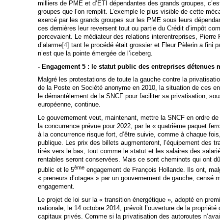
milliers de PME et d’ETI dépendantes des grands groupes, c’est 
groupes que l’on remplit. L’exemple le plus visible de cette mé
exercé par les grands groupes sur les PME sous leurs dépend
ces dernières leur reversent tout ou partie du Crédit d’impôt comp
percevaient. Le médiateur des relations interentreprises, Pierre P
d’alarme
[4]
tant le procédé était grossier et Fleur Pèlerin a fini
n’est que la pointe émergée de l’iceberg.
- Engagement 5 : le statut public des entreprises détenues m
Malgré les protestations de toute la gauche contre la privatisat
de la Poste en Société anonyme en 2010, la situation de ces ent
le démantèlement de la SNCF pour faciliter sa privatisation, so
européenne, continue.
Le gouvernement veut, maintenant, mettre la SNCF en ordre de ba
la concurrence prévue pour 2022, par le « quatrième paquet ferr
à la concurrence risque fort, d’être suivie, comme à chaque fois, 
publique. Les prix des billets augmenteront, l’équipement des tra
tirés vers le bas, tout comme le statut et les salaires des salar
rentables seront conservées. Mais ce sont cheminots qui ont dû 
ème
public et le 5
engagement de François Hollande. Ils ont, ma
« preneurs d’otages » par un gouvernement de gauche, censé me
engagement.
Le projet de loi sur la « transition énergétique », adopté en pre
nationale, le 14 octobre 2014, prévoit l’ouverture de la propriét
capitaux privés. Comme si la privatisation des autoroutes n’avait