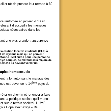
ller tôt de prendre leur retraite à 60
.
été renforcée en janvier 2013 en
refusant d’accueillir les ménages
ociaux nécessaires dans les
ttant une plus grande transparence
la caution locative étudiante (CLE) à
nt de revenus mais qui ne peuvent
plafonné : 500 euros pour une personne
r les couples, ce plafond sera majoré de
-mêmes : ils devront verser un
couples homosexuels
nt la loi autorisant le mariage des
ème
rance est devenue le 14
pays du
rêter en chemin et renoncer à faire
t la politique sociale qu’il menait,
nt sur le terrain sociétal. L’UMP
ançois Copé avait exigé «
de