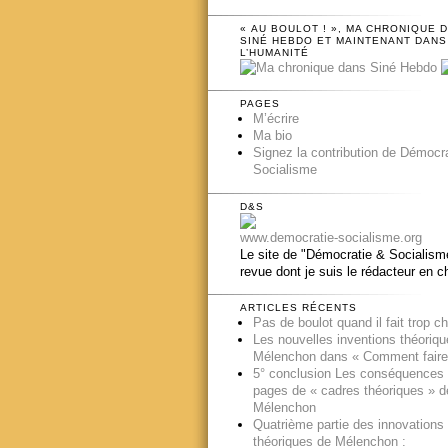
« AU BOULOT ! », MA CHRONIQUE 
SINÉ HEBDO ET MAINTENANT DANS
L’HUMANITÉ
PAGES
M’écrire
Ma bio
Signez la contribution de Démocr
Socialisme
D&S
www.democratie-socialisme.org
Le site de "Démocratie & Socialisme
revue dont je suis le rédacteur en c
ARTICLES RÉCENTS
Pas de boulot quand il fait trop c
Les nouvelles inventions théoriq
Mélenchon dans « Comment faire
5° conclusion Les conséquences
pages de « cadres théoriques » d
Mélenchon
Quatrième partie des innovations
théoriques de Mélenchon :