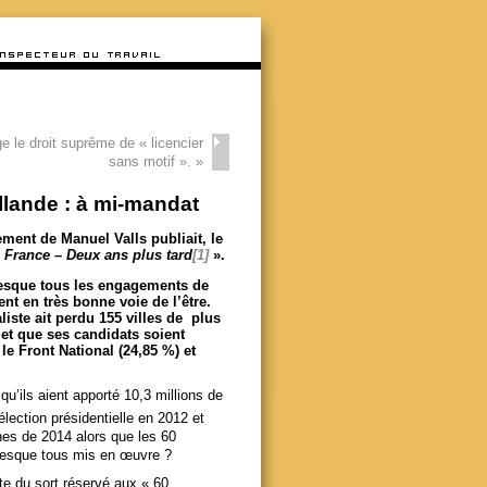
e le droit suprême de « licencier
sans motif ».
»
lande : à mi-mandat
ment de Manuel Valls publiait, le
 France – Deux ans plus tard
[1]
».
resque tous les engagements de
nt en très bonne voie de l’être.
iste ait perdu 155 villes de plus
 et que ses candidats soient
le Front National (24,85 %) et
qu’ils aient apporté 10,3 millions de
élection présidentielle en 2012 et
nes de 2014 alors que les 60
resque tous mis en œuvre ?
ste du sort réservé aux « 60