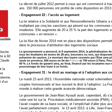
Le décret de juillet 2012 permet à ceux qui ont commencé à travai
ans. 150 000 personnes ont profité de cette disposition en 2013
- Engagement 22 : l’accès au logement
La loi relative à la Solidarité et aux Renouvellements Urbains a 
multipliant par cinq les sanctions qui pèsent sur les communes 
modestes. Elle augmente de 20 à 25 % la part des logements s
communes « en tension ».
possible
La loi Alur de février 2014 met en place des dispositions perme
dans le processus d’attribution des logements sociaux.
Le gouvernement a annoncé, le 8 septembre 2014, la généralisation de 
iloche
tous les étudiants de moins de 28 ans, boursiers ou non, qui dispose
ite à 60
présenter de caution. Le montant des loyers couverts par l’Etat sera 
 Claude
seule en province, 600 euros en Ile-de-
France
et 700 euros à Paris. Pou
60 %. Le fonds de garanti sera, au final, financé par les locataires eux
pourcentage de leur loyer à ce fonds.
t la
- Engagement 31 : le droit au mariage et à l’adoption aux 
ise
opéenne,
Le mardi 23 avril 2013, l’Assemblée nationale votait solennelleme
t d’un
couples homosexuels et leur ouvrant le droit à l’adoption. La F
monde à réaliser cette grande avancée démocratique.
Le gouvernement de Jean-Marc Ayrault avait, cependant, dû s’ar
voter une loi sur la Procréation médicalement assistée (PMA), tan
l’avait coupée de sa base sociale, et l’empêchait d’aller plus ava
l’avait parfaitement compris : le 13 avril 2013, à Lille, Jean-Fr