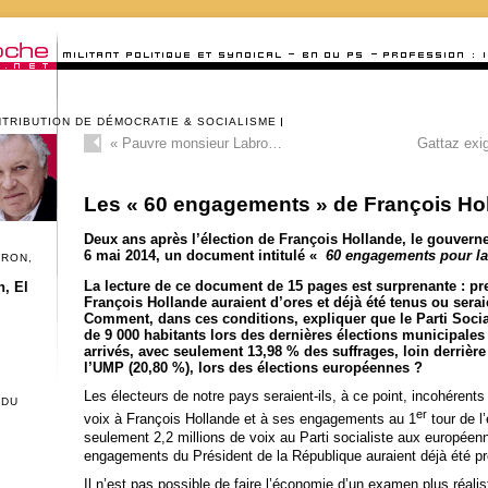
NTRIBUTION DE DÉMOCRATIE & SOCIALISME
«
Pauvre monsieur Labro…
Gattaz exig
Les « 60 engagements » de François Hol
Deux ans après l’élection de François Hollande, le gouverne
6 mai 2014, un document intitulé «
60 engagements pour la
CRON,
La lecture de ce document de 15 pages est surprenante : p
, El
François Hollande auraient d’ores et déjà été tenus ou seraie
Comment, dans ces conditions, expliquer que le Parti Social
de 9 000 habitants lors des dernières élections municipales
arrivés, avec seulement 13,98 % des suffrages, loin derrière 
l’UMP (20,80 %), lors des élections européennes ?
Les électeurs de notre pays seraient-ils, à ce point, incohérents 
 DU
er
voix à François Hollande et à ses engagements au 1
tour de l’
seulement 2,2 millions de voix au Parti socialiste aux européen
engagements du Président de la République auraient déjà été p
Il n’est pas possible de faire l’économie d’un examen plus réali