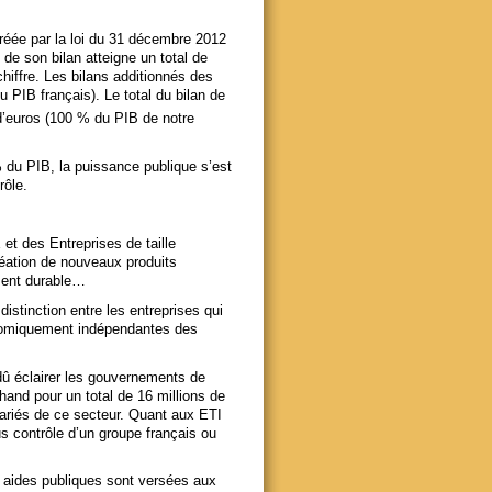
réée par la loi du 31 décembre 2012
l de son bilan atteigne un total de
chiffre. Les bilans additionnés des
PIB français). Le total du bilan de
d’euros (100 % du PIB de notre
 du PIB, la puissance publique s’est
rôle.
t des Entreprises de taille
création de nouveaux produits
ment durable…
stinction entre les entreprises qui
onomiquement indépendantes des
dû éclairer les gouvernements de
and pour un total de 16 millions de
ariés de ce secteur. Quant aux ETI
s contrôle d’un groupe français ou
 aides publiques sont versées aux