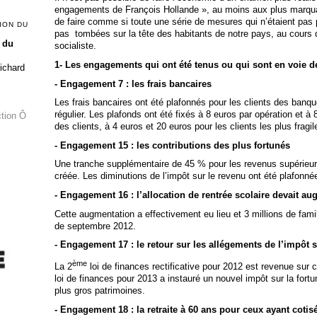
engagements de François Hollande », au moins aux plus marquant
de faire comme si toute une série de mesures qui n’étaient pas
ION DU
pas tombées sur la tête des habitants de notre pays, au cour
 du
socialiste.
1-
Les engagements qui ont été tenus ou qui sont en voie de
Richard
- Engagement 7 : les frais bancaires
Les frais bancaires ont été plafonnés pour les clients des banq
régulier. Les plafonds ont été fixés à 8 euros par opération et à
ction Ô
des clients, à 4 euros et 20 euros pour les clients les plus fragil
- Engagement 15 : les contributions des plus fortunés
Une tranche supplémentaire de 45 % pour les revenus supérieur
créée. Les diminutions de l’impôt sur le revenu ont été plafonné
- Engagement 16 : l’allocation de rentrée scolaire devait a
Cette augmentation a effectivement eu lieu et 3 millions de famil
de septembre 2012.
- Engagement 17 : le retour sur les allégements de l’impôt s
ème
La 2
loi de finances rectificative pour 2012 est revenue sur
loi de finances pour 2013 a instauré un nouvel impôt sur la fortu
plus gros patrimoines.
- Engagement 18 : la retraite à 60 ans pour ceux ayant cotisé