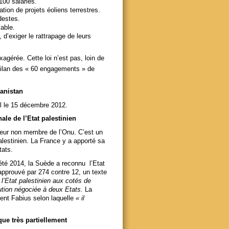
100 salariés.
ation de projets éoliens terrestres.
destes.
lable.
, d’exiger le rattrapage de leurs
xagérée. Cette loi n’est pas, loin de
bilan des « 60 engagements » de
hanistan
ul le 15 décembre 2012.
ale de l’Etat palestinien
teur non membre de l’Onu. C’est un
alestinien. La France y a apporté sa
tats.
’été 2014, la Suède a reconnu l’Etat
pprouvé par 274 contre 12, un texte
 l’Etat palestinien aux cotés de
olution négociée à deux Etats.
La
rent Fabius selon laquelle
« il
ue très partiellement