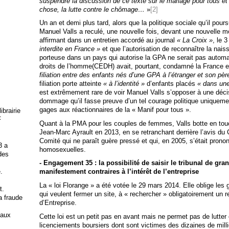
suspendre la discussion de ce texte sur le mariage pour tous et
chose, la lutte contre le chômage…
»
[2]
Un an et demi plus tard, alors que la politique sociale qu’il poursu
Manuel Valls a reculé, une nouvelle fois, devant une nouvelle mo
affirmant dans un entretien accordé au journal
« La Croix »
, le 
interdite en France »
et que l’autorisation de reconnaître la nai
porteuse dans un pays qui autorise la GPA ne serait pas autom
droits de l’homme(CEDH) avait, pourtant, condamné la France en
filiation entre des enfants nés d’une GPA à l’étranger et son pèr
filiation porte atteinte
« à l’identité »
d’enfants placés
« dans une 
est extrêmement rare de voir Manuel Valls s’opposer à une décis
dommage qu’il fasse preuve d’un tel courage politique uniquement
gages aux réactionnaires de la « Manif pour tous ».
brairie
F
Quant à la PMA pour les couples de femmes, Valls botte en tou
Jean-Marc Ayrault en 2013, en se retranchant derrière l’avis du 
Comité qui ne paraît guère pressé et qui, en 2005, s’était pro
3 a
homosexuelles.
 des
- Engagement 35 : la possibilité de saisir le tribunal de gra
.
manifestement contraires à l’intérêt de l’entreprise
La « loi Florange » a été votée le 29 mars 2014. Elle oblige les 
t.
qui veulent fermer un site, à « rechercher » obligatoirement un 
la fraude
d’Entreprise.
 aux
Cette loi est un petit pas en avant mais ne permet pas de lutter
licenciements boursiers dont sont victimes des dizaines de milli