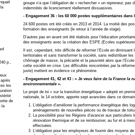
anquait
groupe n’a que l’obligation de « rechercher » un repreneur, pas d
 la
indemnités de licenciement réellement dissuasives.
- Engagement 36 : les 60 000 postes supplémentaires dans 
24 600 postes ont été créés en 2013 et 2014. La moitié des post
formation des enseignants (le retour à l’année de stage).
D’autres pas en avant ont été réalisés pour l’éducation prioritair
des enseignants avec la création des ESPE (Ecoles supérieures
ard
Il est, cependant, très difficile de réformer l’Ecole en diminuant
territoriales et sans transformer la société, sans redistribuer les
chômage de masse, la précarité et la pauvreté alors que l’Ecole 
240 p.,
cette société en crise. Les difficultés rencontrées par la réfor
juste) mettent en évidence ce phénomène.
deux
- Engagement 41, 42 et 43 : «
Je veux faire de la France la n
 après
environnementale
».
tes les
uration
Le projet de loi « sur la transition énergétique » adopté en prem
stérité
nationale, le 14 octobre, apporte sept avancées dans ce domain
ortie de
L’obligation d’améliorer la performance énergétique des l
 la
aménagements de nouvelles pièces ou de travaux de toitu
La possibilité pour les Régions d’avancer aux particuliers 
rénovation thermique et de se rembourser, au fur et à mes
effectuées.
L’obligation pour les employeurs de fournir des moyens de 