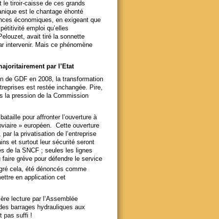
le tiroir-caisse de ces grands
canique est le chantage éhonté
ances économiques, en exigeant que
étitivité emploi qu’elles
elouzet, avait tiré la sonnette
 par intervenir. Mais ce phénomène
ajoritairement par l’Etat
ion de GDF en 2008, la transformation
reprises est restée inchangée. Pire,
us la pression de la Commission
taille pour affronter l’ouverture à
oviaire » européen. Cette ouverture
par la privatisation de l’entreprise
ins et surtout leur sécurité seront
iés de la SNCF ; seules les lignes
faire grève pour défendre le service
lgré cela, été dénoncés comme
ttre en application cet
mière lecture par l’Assemblée
é des barrages hydrauliques aux
 pas suffi !