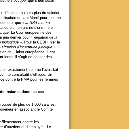
 de ne s’occuper que d’une seule
it l’éloigne toujours plus du salariat,
bilisation de la « Manif pour tous en
3 octobre, que
« la GPA restera
ssance d’un enfant né d’une mère
atique. La Cour européenne des
 juin dernier pour
« négation de la
e biologique »
. Pour la CEDH, nier la
situation d’incertitude juridique »
. Il
ion de l’Union européenne. Il est
 lorsqu’il s’agit de donner des
che, exactement comme l’avait fait
Comité consultatif d’éthique. Un
noncé contre la PMA pour les femmes
nde instance dans les cas
groupes de plus de 1 000 salariés,
repreneur en associant le Comité
 efficacement contre les
er d’ouvriers et d’employés. Le