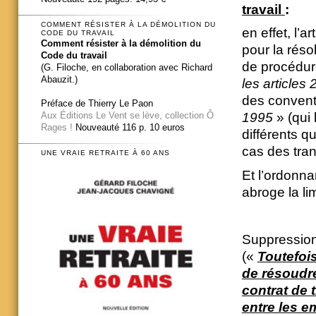
travail
:
COMMENT RÉSISTER À LA DÉMOLITION DU
en effet, l’
CODE DU TRAVAIL
Comment résister à la démolition du
pour la réso
Code du travail
de procédure
(G. Filoche, en collaboration avec Richard
Abauzit.)
les articles
des convent
Préface de Thierry Le Paon
Aux Éditions Le Vent se lève, collection Ô
1995
» (qui 
Rages !
Nouveauté 116 p. 10 euros
différents q
cas des tran
UNE VRAIE RETRAITE À 60 ANS
Et l’ordonna
abroge la li
Suppression 
(«
Toutefois
de résoudre
contrat de 
entre les e