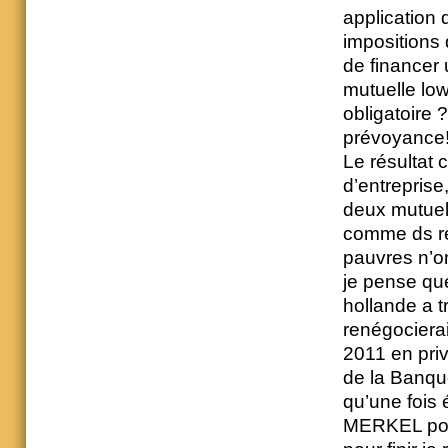
application
impositions 
de financer 
mutuelle low
obligatoire 
prévoyance!!
Le résultat 
d’entreprise
deux mutuel
comme ds re
pauvres n’ont
je pense que
hollande a t
renégocierai
2011 en privi
de la Banque
qu’une fois 
MERKEL pour 