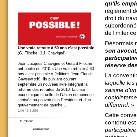
qu’ils empl
règlement des
droit du trav
subordonné, 
de limiter ce
Désormais re
Une vraie retraite à 60 ans c‘est possible
son avocat
(G. Filoche, J.J. Chavigné)
participativ
Jean-Jacques Chavigné et Gérard Filoche
réserve des
ont publié en 2010 « Une vraie retraite à 60
ans c’est possible » (éditions Jean Claude
La conventi
Gawsewitch). Ils publient courant
laquelle les
septembre un nouveau livre intégrant la
saisine d’un
réforme des retraites de 2010, la crise
économique et celle de l’Union européenne,
conjointemen
l’arrivée au pouvoir d’un Président et d’un
différend
. »
gouvernement de gauche…
Lire la suite
Cette conve
contenu est f
LE CHOC
participativ