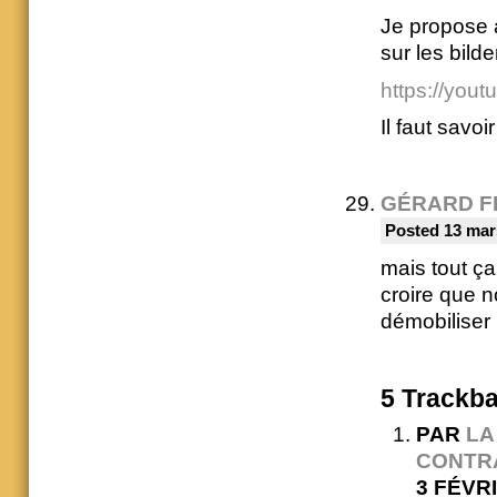
Je propose a
sur les bild
https://you
Il faut savoi
GÉRARD F
Posted 13 mar
mais tout ça
croire que n
démobiliser
5
Trackb
PAR
LA
CONTRA
3 FÉVRI