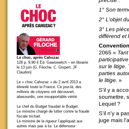
précise :
1° Son term
2° L’objet du
3° Les pièce
différend et
Convention
2065 «
Tant
Le choc, après Cahuzac
participativ
128 p, 9,90 € Éd. Gawsewitch – en librairie
sur le litige
le 13 juin (G. Filoche, C. Gispert, JF
Claudon)
parties autor
le litige.
»
Le « choc Cahuzac » du 2 avril 2013 a
ébranlé toute la France. Ce jour-là, des
S’il y a acc
millions de citoyens ont découvert,
soumettre, s
abasourdis, une insupportable vérité.
Lequel ?
Le chef du Budget fraudait le Budget.
Le ministre chargé de lutter contre la fraude
S’il n’y a p
fiscale trichait.
juge mais l’
Le ministre de la rigueur l’appliquait aux
autres mais pas à lui. Le défenseur