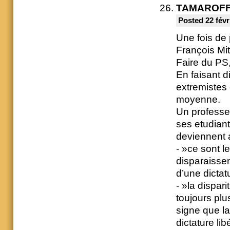
TAMAROF
Posted 22 févr
Une fois de 
François Mit
Faire du PS,
En faisant d
extremistes 
moyenne.
Un professeur
ses etudian
deviennent 
- »ce sont l
disparaissen
d’une dictatu
- »la dispa
toujours plus
signe que la
dictature li