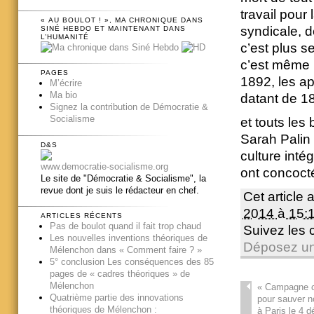
travail pour
« AU BOULOT ! », MA CHRONIQUE DANS
syndicale, 
SINÉ HEBDO ET MAINTENANT DANS
L’HUMANITÉ
c’est plus 
c’est même l
PAGES
1892, les ap
M’écrire
Ma bio
datant de 1
Signez la contribution de Démocratie &
Socialisme
et touts les 
Sarah Palin 
D&S
culture intég
www.democratie-socialisme.org
ont concocté
Le site de "Démocratie & Socialisme", la
revue dont je suis le rédacteur en chef.
Cet article 
2014 à 15:
ARTICLES RÉCENTS
Pas de boulot quand il fait trop chaud
Suivez les
Les nouvelles inventions théoriques de
Déposez un
Mélenchon dans « Comment faire ? »
5° conclusion Les conséquences des 85
pages de « cadres théoriques » de
Mélenchon
«
Campagne co
Quatrième partie des innovations
pour sauver n
théoriques de Mélenchon :
à Paris le 4 d