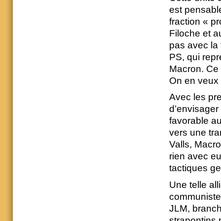
est pensable
fraction « p
Filoche et a
pas avec la 
PS, qui repré
Macron. Ce 
On en veux 
Avec les pre
d’envisager 
favorable a
vers une tra
Valls, Macro
rien avec eu
tactiques ge
Une telle al
communiste f
JLM, branch
strapontins p