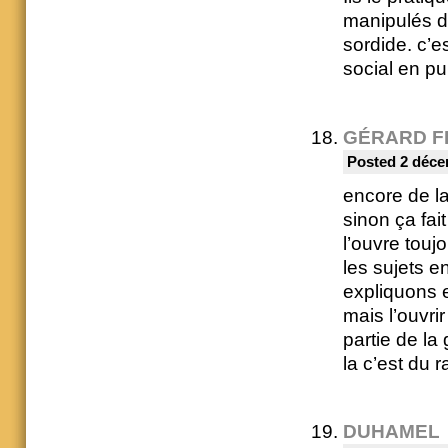
manipulés de 
sordide. c’e
social en p
GÉRARD F
Posted 2 déce
encore de la
sinon ça fai
l’ouvre touj
les sujets e
expliquons et
mais l’ouvri
partie de la 
la c’est du 
DUHAMEL