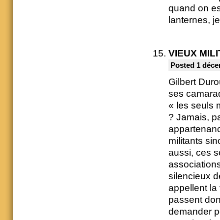
quand on es
lanternes, je
VIEUX MIL
Posted 1 déce
Gilbert Duro
ses camarade
« les seuls m
? Jamais, pa
appartenance
militants si
aussi, ces so
associations
silencieux d
appellent la
passent donc
demander po