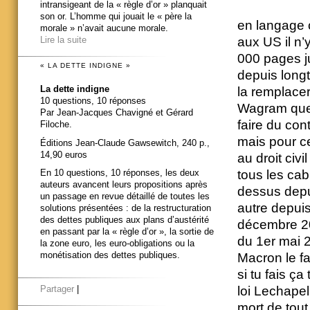
intransigeant de la « règle d’or » planquait
son or. L’homme qui jouait le « père la
en langage
morale » n’avait aucune morale.
Lire la suite
aux US il n’y
000 pages j
« LA DETTE INDIGNE »
depuis longt
La dette indigne
la remplacer
10 questions, 10 réponses
Wagram que 
Par Jean-Jacques Chavigné et Gérard
faire du cont
Filoche.
mais pour cel
Éditions Jean-Claude Gawsewitch, 240 p.,
14,90 euros
au droit civil
En 10 questions, 10 réponses, les deux
tous les cab
auteurs avancent leurs propositions après
dessus depui
un passage en revue détaillé de toutes les
autre depuis
solutions présentées : de la restructuration
des dettes publiques aux plans d’austérité
décembre 20
en passant par la « règle d’or », la sortie de
du 1er mai 
la zone euro, les euro-obligations ou la
monétisation des dettes publiques.
Macron le fa
si tu fais ça
Partager
|
loi Lechapel
mort de tout