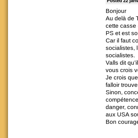
Posted 22 janv
Bonjour
Au delà de 
cette casse 
PS et est soc
Car il faut 
socialistes, 
socialistes.
Valls dit qu’
vous crois 
Je crois que
falloir trou
Sinon, conce
compétence 
danger, con
aux USA sous
Bon courag