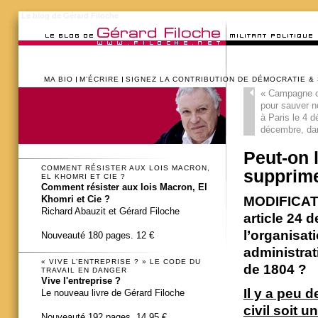
Le blog de Gérard Filoche
MA BIO
M’ÉCRIRE
SIGNEZ LA CONTRIBUTION DE DÉMOCRATIE &
«
Campagne co
pour sauver n
à Paris le 4 d
décembre, dan
Peut-on 
COMMENT RÉSISTER AUX LOIS MACRON,
supprime 
EL KHOMRI ET CIE ?
Comment résister aux lois Macron, El
MODIFICATI
Khomri et Cie ?
Richard Abauzit et Gérard Filoche
article 24 d
l’organisati
Nouveauté 180 pages. 12 €
administrat
« VIVE L’ENTREPRISE ? » LE CODE DU
de 1804 ?
TRAVAIL EN DANGER
Vive l'entreprise ?
Il y a peu 
Le nouveau livre de Gérard Filoche
civil soit u
Nouveauté 192 pages. 14,95 €