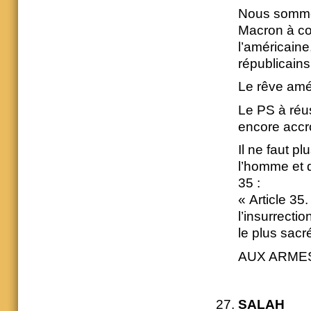
Nous sommes
Macron à co
l’américaine
républicain
Le rêve amé
Le PS à réus
encore accro
Il ne faut p
l’homme et d
35 :
« Article 35
l’insurrecti
le plus sacr
AUX ARMES
SALAH