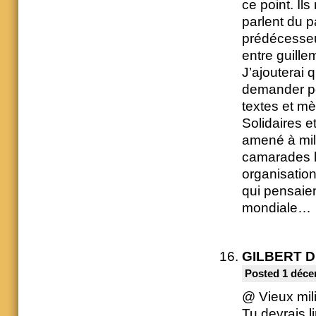
ce point. Il
parlent du p
prédécesseu
entre guille
J’ajouterai 
demander po
textes et mè
Solidaires e
amené à mili
camarades l
organisation
qui pensaien
mondiale…
GILBERT 
Posted 1 déce
@ Vieux mili
Tu devrais l