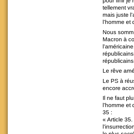
pour finir j
tellement vra
mais juste l’
l’homme et 
Nous sommes
Macron à co
l’américaine
républicain
républicains
Le rêve amé
Le PS à réus
encore accro
Il ne faut p
l’homme et d
35 :
« Article 35
l’insurrecti
le plus sacr