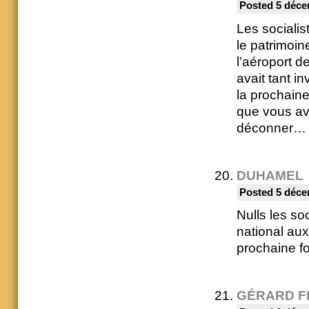
Posted 5 déce
Les socialis
le patrimoi
l’aéroport d
avait tant i
la prochaine 
que vous av
déconner…
DUHAMEL
Posted 5 déce
Nulls les so
national aux
prochaine fo
GÉRARD F