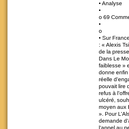
• Analyse
•
o 69 Comme
•
o
• Sur France
: « Alexis Ts
de la presse
Dans Le Mond
faiblesse » 
donne enfin
réelle d’eng
pouvait lir
refus à l’of
ulcéré, souh
moyen aux E
». Pour L’Al
demande d’a
l’appel au 