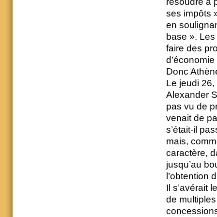
résoudre à 
ses impôts »
en soulignan
base ». Les 
faire des pro
d’économie 
Donc Athène
Le jeudi 26,
Alexander St
pas vu de pr
venait de p
s’était-il p
mais, comme 
caractère, da
jusqu’au bo
l’obtention 
Il s’avérait
de multiples
concessions