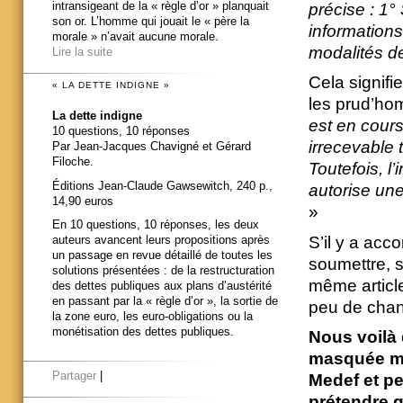
intransigeant de la « règle d’or » planquait
précise :
1° 
son or. L’homme qui jouait le « père la
informations
morale » n’avait aucune morale.
modalités d
Lire la suite
Cela signifi
« LA DETTE INDIGNE »
les prud’hom
La dette indigne
est en cours
10 questions, 10 réponses
irrecevable t
Par Jean-Jacques Chavigné et Gérard
Filoche.
Toutefois, l
Éditions Jean-Claude Gawsewitch, 240 p.,
autorise une 
14,90 euros
»
En 10 questions, 10 réponses, les deux
S’il y a acc
auteurs avancent leurs propositions après
un passage en revue détaillé de toutes les
soumettre, s
solutions présentées : de la restructuration
même article
des dettes publiques aux plans d’austérité
en passant par la « règle d’or », la sortie de
peu de chan
la zone euro, les euro-obligations ou la
monétisation des dettes publiques.
Nous voilà 
masquée mai
Partager
|
Medef et pe
prétendre 