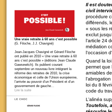
Il est dout
civil interv
procédure ci
différends, 
« sous les r
exclut jusqu
Une vraie retraite à 60 ans c‘est possible
l’article 24 d
(G. Filoche, J.J. Chavigné)
médiation co
l’occasion d
Jean-Jacques Chavigné et Gérard Filoche
ont publié en 2010 « Une vraie retraite à 60
Quand la loi
ans c’est possible » (éditions Jean Claude
Gawsewitch). Ils publient courant
permet que l
septembre un nouveau livre intégrant la
amiables de 
réforme des retraites de 2010, la crise
économique et celle de l’Union européenne,
l’abrogation
l’arrivée au pouvoir d’un Président et d’un
loi du 8 fé
gouvernement de gauche…
Lire la suite
code du trava
L’alinéa sup
LE CHOC
Toutefois, 
résoudre le