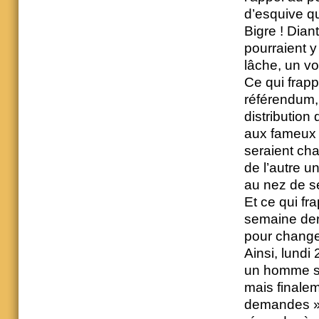
d’esquive qu
Bigre ! Dian
pourraient y
lâche, un v
Ce qui frappe
référendum, 
distribution
aux fameux «
seraient cha
de l’autre u
au nez de se
Et ce qui fr
semaine dern
pour changer
Ainsi, lundi
un homme sér
mais finale
demandes », 