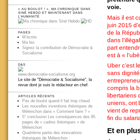
voie.
« AU BOULOT ! », MA CHRONIQUE DANS
SINÉ HEBDO ET MAINTENANT DANS
Mais il est 
L’HUMANITÉ
juin 2015 d’e
de la Répub
PAGES
M’écrire
dans l’illég
Ma bio
part entendr
Signez la contribution de Démocratie &
Socialisme
est à « l’ubé
Uber c’est le
D&S
sans dignité
www.democratie-socialisme.org
Le site de "Démocratie & Socialisme", la
entrepreneur
revue dont je suis le rédacteur en chef.
compris la 
libertariens 
ARTICLES RÉCENTS
Pas de boulot quand il fait trop chaud
uniens, ont 
Les nouvelles inventions théoriques de
vient de rep
Mélenchon dans « Comment faire ? »
5° conclusion Les conséquences des 85
fin du salaria
pages de « cadres théoriques » de
Mélenchon
Et en plu
Quatrième partie des innovations
théoriques de Mélenchon :