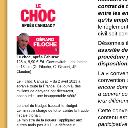
contrat de 
entre les e
qu’ils empl
le règlement
civil soit co
Désormais il
assistée de
procédure pa
Le choc, après Cahuzac
128 p, 9,90 € Éd. Gawsewitch – en librairie
disposition
le 13 juin (G. Filoche, C. Gispert, JF
Claudon)
La « conven
convention
Le « choc Cahuzac » du 2 avril 2013 a
encore donné
ébranlé toute la France. Ce jour-là, des
millions de citoyens ont découvert,
à œuvrer con
abasourdis, une insupportable vérité.
leur différe
Le chef du Budget fraudait le Budget.
Cette conve
Le ministre chargé de lutter contre la fraude
fiscale trichait.
contenu est f
Le ministre de la rigueur l’appliquait aux
participativ
autres mais pas à lui. Le défenseur