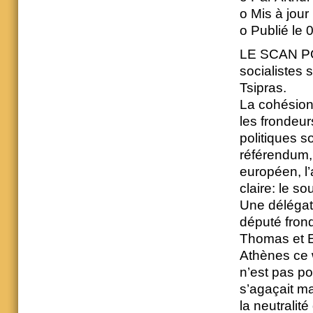
o Mis à jour
o Publié le 
LE SCAN PO
socialistes 
Tsipras.
La cohésion
les frondeu
politiques s
référendum, 
européen, l’
claire: le so
Une délégat
député fron
Thomas et 
Athènes ce 
n’est pas po
s’agaçait ma
la neutralit