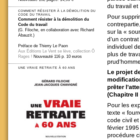
du travail et
COMMENT RÉSISTER À LA DÉMOLITION DU
CODE DU TRAVAIL
Pour supprim
Comment résister à la démolition du
contrepartie
Code du travail
(G. Filoche, en collaboration avec Richard
sur la « sou
Abauzit.)
d’un contrat 
individuel d
Préface de Thierry Le Paon
Aux Éditions Le Vent se lève, collection Ô
plus de trava
Rages !
Nouveauté 116 p. 10 euros
prud’homme
UNE VRAIE RETRAITE À 60 ANS
Le projet d
modificatio
prêter l’atte
(Chapitre II
Pour les exp
texte « four
code civil et
février 1995 
procédure ci