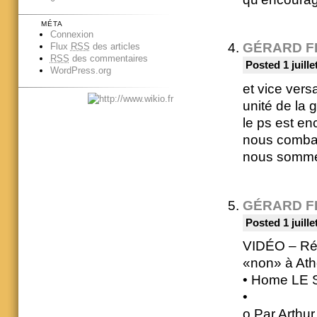
MÉTA
Connexion
GÉRARD F
Flux
RSS
des articles
RSS
des commentaires
Posted 1 juille
WordPress.org
et vice vers
unité de la
le ps est en
nous combat
nous somme
GÉRARD F
Posted 1 juille
VIDÉO – Réf
«non» à At
• Home LE 
•
o Par Arthu