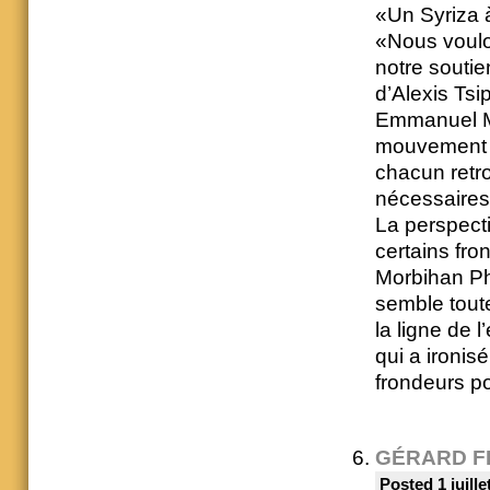
«Un Syriza à
«Nous voulon
notre souti
d’Alexis Tsi
Emmanuel Ma
mouvement a
chacun retro
nécessaires 
La perspecti
certains fro
Morbihan Ph
semble toute
la ligne de 
qui a ironis
frondeurs po
GÉRARD F
Posted 1 juille