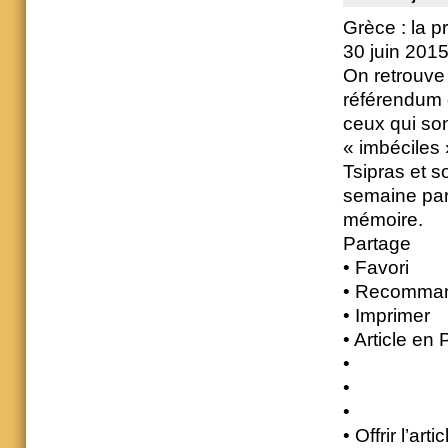
Grèce : la 
30 juin 2015
On retrouve
référendum d
ceux qui son
« imbéciles 
Tsipras et s
semaine part
mémoire.
Partage
• Favori
• Recomma
• Imprimer
• Article en
•
•
•
• Offrir l’artic