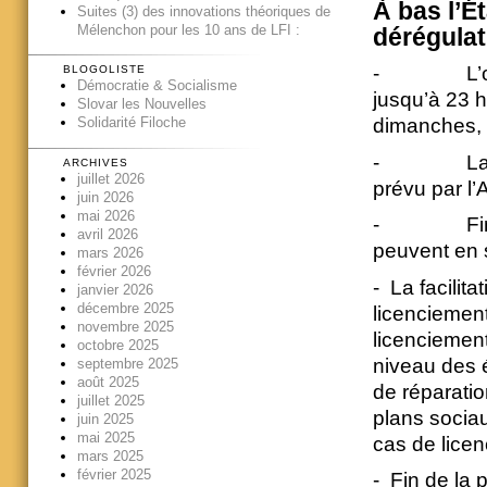
À bas l’Ét
Suites (3) des innovations théoriques de
Mélenchon pour les 10 ans de LFI :
dérégulati
- L’ouvertu
BLOGOLISTE
Démocratie & Socialisme
jusqu’à 23 
Slovar les Nouvelles
dimanches, d
Solidarité Filoche
- La suppr
ARCHIVES
juillet 2026
prévu par l’A
juin 2026
mai 2026
- Fin de la
avril 2026
peuvent en s
mars 2026
février 2026
- La facilit
janvier 2026
décembre 2025
licenciement
novembre 2025
licenciemen
octobre 2025
niveau des é
septembre 2025
août 2025
de réparatio
juillet 2025
plans sociau
juin 2025
mai 2025
cas de licen
mars 2025
février 2025
- Fin de la 