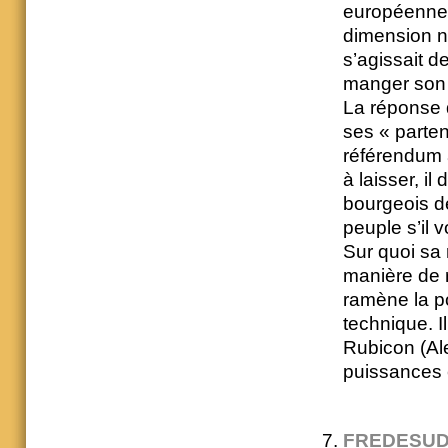
européennes,
dimension n
s’agissait d
manger son 
La réponse d
ses « parten
référendum a
à laisser, i
bourgeois de
peuple s’il v
Sur quoi sa 
manière de r
ramène la p
technique. I
Rubicon (Ale
puissances 
FREDESU