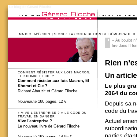
Le blog de Gérard Filoche
MA BIO
M’ÉCRIRE
SIGNEZ LA CONTRIBUTION DE DÉMOCRATIE &
«
Au boulot n
lire dans l’H
Rien n’e
COMMENT RÉSISTER AUX LOIS MACRON,
Un articl
EL KHOMRI ET CIE ?
Comment résister aux lois Macron, El
Le plus grav
Khomri et Cie ?
Richard Abauzit et Gérard Filoche
2064 du cod
Nouveauté 180 pages. 12 €
Depuis sa n
code du trava
« VIVE L’ENTREPRISE ? » LE CODE DU
TRAVAIL EN DANGER
Actuellement
Vive l'entreprise ?
Le nouveau livre de Gérard Filoche
subordinatio
parties étan
Nouveauté 192 pages. 14,95 €