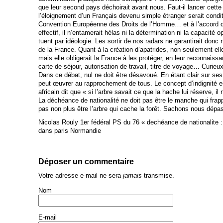
que leur second pays déchoirait avant nous. Faut-il lancer cette 
l’éloignement d’un Français devenu simple étranger serait condi
Convention Européenne des Droits de l’Homme… et à l’accord 
effectif, il n’entamerait hélas ni la détermination ni la capacité 
tuent par idéologie. Les sortir de nos radars ne garantirait donc ni 
de la France. Quant à la création d’apatrides, non seulement elle
mais elle obligerait la France à les protéger, en leur reconnaissa
carte de séjour, autorisation de travail, titre de voyage… Curieu
Dans ce débat, nul ne doit être désavoué. En étant clair sur se
peut œuvrer au rapprochement de tous. Le concept d’indignité es
africain dit que « si l’arbre savait ce que la hache lui réserve, il
La déchéance de nationalité ne doit pas être le manche qui frap
pas non plus être l’arbre qui cache la forêt. Sachons nous dépa
Nicolas Rouly 1er fédéral PS du 76 « dechéance de nationalite : 
dans paris Normandie
Déposer un commentaire
Votre adresse e-mail ne sera
jamais
transmise.
Nom
E-mail