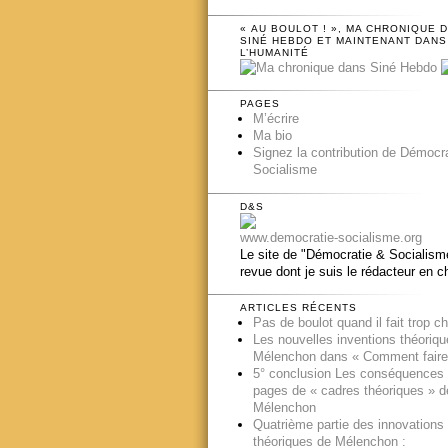
« AU BOULOT ! », MA CHRONIQUE 
SINÉ HEBDO ET MAINTENANT DANS
L’HUMANITÉ
PAGES
M’écrire
Ma bio
Signez la contribution de Démocr
Socialisme
D&S
www.democratie-socialisme.org
Le site de "Démocratie & Socialisme
revue dont je suis le rédacteur en c
ARTICLES RÉCENTS
Pas de boulot quand il fait trop c
Les nouvelles inventions théoriq
Mélenchon dans « Comment faire
5° conclusion Les conséquences
pages de « cadres théoriques » d
Mélenchon
Quatrième partie des innovations
théoriques de Mélenchon :