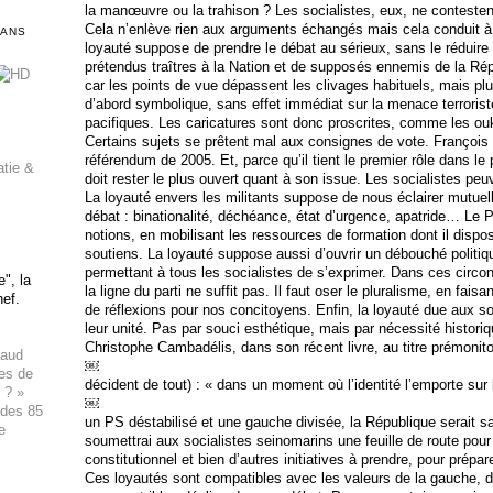
la manœuvre ou la trahison ? Les socialistes, eux, ne contestent p
Cela n’enlève rien aux arguments échangés mais cela conduit à
DANS
loyauté suppose de prendre le débat au sérieux, sans le réduire
prétendus traîtres à la Nation et de supposés ennemis de la Ré
car les points de vue dépassent les clivages habituels, mais pl
d’abord symbolique, sans effet immédiat sur la menace terrorist
pacifiques. Les caricatures sont donc proscrites, comme les ou
Certains sujets se prêtent mal aux consignes de vote. François 
référendum de 2005. Et, parce qu’il tient le premier rôle dans le
atie &
doit rester le plus ouvert quant à son issue. Les socialistes peu
La loyauté envers les militants suppose de nous éclairer mutue
débat : binationalité, déchéance, état d’urgence, apatride… Le 
notions, en mobilisant les ressources de formation dont il dispo
soutiens. La loyauté suppose aussi d’ouvrir un débouché politiq
permettant à tous les socialistes de s’exprimer. Dans ces circo
", la
la ligne du parti ne suffit pas. Il faut oser le pluralisme, en faisa
hef.
de réflexions pour nos concitoyens. Enfin, la loyauté due aux so
leur unité. Pas par souci esthétique, mais par nécessité histori
Christophe Cambadélis, dans son récent livre, au titre prémonit
haud
￼
ues de
décident de tout) : « dans un moment où l’identité l’emporte sur l’é
 ? »
￼
 des 85
un PS déstabilisé et une gauche divisée, la République serait san
e
soumettrai aux socialistes seinomarins une feuille de route pour 
constitutionnel et bien d’autres initiatives à prendre, pour prépa
Ces loyautés sont compatibles avec les valeurs de la gauche, d