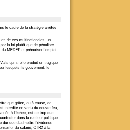
 le cadre de la stratégie arrêtée
ues de ces multinationales, un
ar la loi plutôt que de pénaliser
es du MEDEF et précariser l’emploi
alls qui si elle produit un tragique
ur lesquels ils gouvernent, le
ettre que grâce, ou à cause, de
t interdite en vertu du couvre feu,
voués à l’échec, est ce trop que
contester dans la rue leur politique
op dur que d’admettre l’évidence
nseiller du salarié, CTR2 à la