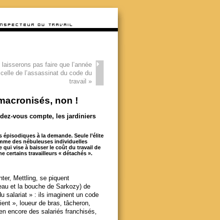
laisserons pas faire que l’année
 celle de l’assassinat du code du
travail
»
 macronisés, non !
ndez-vous compte, les jardiniers
s épisodiques à la demande. Seule l’élite
 comme des nébuleuses individuelles
qui vise à baisser le coût du travail de
 certains travailleurs « détachés ».
ter, Mettling, se piquent
eau et la bouche de Sarkozy) de
du salariat » : ils imaginent un code
lient », loueur de bras, tâcheron,
bien encore des salariés franchisés,