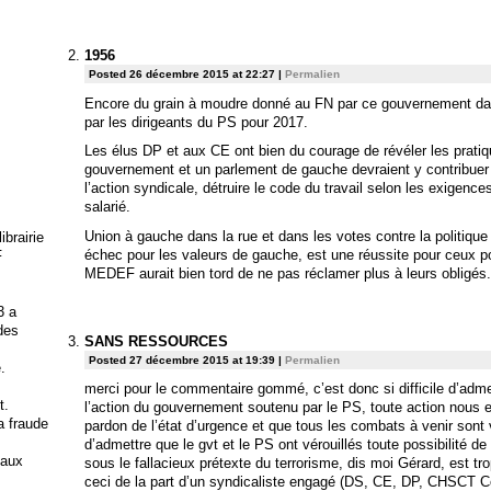
1956
Posted 26 décembre 2015 at 22:27
|
Permalien
Encore du grain à moudre donné au FN par ce gouvernement dans
par les dirigeants du PS pour 2017.
Les élus DP et aux CE ont bien du courage de révéler les pratiq
gouvernement et un parlement de gauche devraient y contribuer p
l’action syndicale, détruire le code du travail selon les exigenc
salarié.
Union à gauche dans la rue et dans les votes contre la politique V
brairie
échec pour les valeurs de gauche, est une réussite pour ceux po
F
MEDEF aurait bien tord de ne pas réclamer plus à leurs obligés.
3 a
 des
SANS RESSOURCES
Posted 27 décembre 2015 at 19:39
|
Permalien
.
merci pour le commentaire gommé, c’est donc si difficile d’adm
t.
l’action du gouvernement soutenu par le PS, toute action nous es
la fraude
pardon de l’état d’urgence et que tous les combats à venir sont 
d’admettre que le gvt et le PS ont vérouillés toute possibilité de 
 aux
sous le fallacieux prétexte du terrorisme, dis moi Gérard, est tr
ceci de la part d’un syndicaliste engagé (DS, CE, DP, CHSCT Co