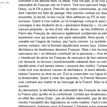
comment il les décline dans ce débat. Pour ma part, je ne suis p
ques de
nationalité de Français nés en France. Tout mon parcours forge c
 :
Dreux, où le FN a percé. Petit-fils de métis camerounais, je co
dont l’identité est faite de partage. Mon premier combat est répub
ensemble, la laïcité, le lien social. Mon adhésion au PS et mes 
vecteurs. Quant à mon métier, je l’ai longtemps consacré au(x) d
j’enseigne à des étudiants de la « génération Bataclan ». Ce ve
mesure proposée : au lieu d’unir, elle divise ; au lieu d’affermir, el
Parmi des Français de naissance également condamnés au pénal
seulement ceux qui auraient une autre nationalité. Ainsi posée, l
variable est l’origine de l’auteur, pas l’acte commis. Le symbole 
envers certains, non la fermeté républicaine envers tous. Certes
déchéance de binationaux devenus Français. Mais c’est incompar
naissance est « un élément constitutif de la personne », d’où e
« interdisant de priver les Français de naissance de leur national
cet obstacle, la révision constitutionnelle validerait donc un me
républicaines n’ont jamais retenu » (exposé des motifs). Compare
Code civil vise diverses causes de déchéance, le texte débattu
réduire l’entorse au droit du sol. D’où la surenchère sur l’ajout 
la binationalité. Quant à créer des apatrides, le Premier Ministr
voie contraire aux traités et au message de la France. Mais la bo
ouverte.
Au demeurant, la déchéance de nationalité des Français de naissa
la France plus qu’elle ne la conforterait. Limitée aux binationa
en effet des autres Etats : pas de double nationalité, pas de déc
montre l’instabilité des législations en cette matière. Faut-il vot
déterminants pratiques nous échappent ? Seraient aussi épargne