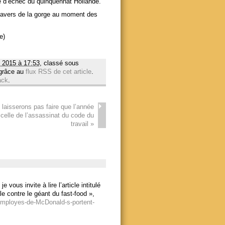
ie d’échec du quinquennat Hollande.
travers de la gorge au moment des
e)
 2015 à 17:53
, classé sous
 grâce au
flux RSS de cet article
.
ack
.
laisserons pas faire que l’année
 celle de l’assassinat du code du
travail
»
ous invite à lire l’article intitulé
e contre le géant du fast-food »,
employes-de-McDonald-s-portent-