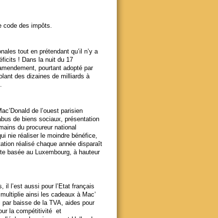
le code des impôts.
nales tout en prétendant qu’il n’y a
éficits ! Dans la nuit du 17
n amendement, pourtant adopté par
lant des dizaines de milliards à
.
ac’Donald de l’ouest parisien
abus de biens sociaux, présentation
 mains du procureur national
ui nie réaliser le moindre bénéfice,
tation réalisé chaque année disparaît
nte basée au Luxembourg, à hauteur
l l’est aussi pour l’Etat français
multiplie ainsi les cadeaux à Mac’
i par baisse de la TVA, aides pour
our la compétitivité et