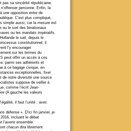
as sa sincérité républicaine.
 n’offenser personne. Enfin, la
 à une opposition entre de
publique. C’est plus compliqué,
us simple aussi, car la mesure est
e ou le sort des binationaux
kases ou les mandats impératifs.
Hollande le sait, depuis le
 processus constitutionnel, il
vent l’y encourager.
llement sur les termes du
PS peut offrir un accès à ces
se, parmi ses adhérents et
ue à ce bagage civique, en
nstances exceptionnelles, fixer
nt de notre diversité une source
cialistes suppose de veiller à
que, comme l’écrit Jean-
oire (A gauche les valeurs
galité, il faut l’unité ; avec
s défense ». D’ici fin janvier, je
2016, incluant le débat
rer l’avenir ensemble.
ont chacun dira librement