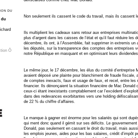
ION DU
Non seulement ils cassent le code du travail, mais ils cassent 
 du
Richard
Ils multiplient les cadeaux sans retour aux entreprises multinatio
plus d’argent dans les caisses de l’état et qu’il faut réduire les d
décembre, ils ont, à l’Assemblée, fait supprimer in extremis u
les députés, sur la transparence des comptes des entreprises vo
ction Ô
notre République en masquant et en optimisant leurs dividendes
Le même jour, le 17 décembre, les élus du comité d’entreprise M
avaient déposé une plainte pour blanchiment de fraude fiscale, 
de comptes inexacts, faux et usage de faux, et recel, entre les
financier. Ils dénonçaient la situation financière de Mac Donald q
ceux-ci étant inexistants comptablement car l’excédent d’exploi
dans des redevances exorbitantes vers une holding défiscalisa
de 22 % du chiffre d’affaires.
Le manque à gagner est énorme pour les salariés qui sont dupés, i
qui ment donc quand il gémit sur ses déficits. Le gouvernement 
Donald, pas seulement en cassant le droit du travail, mais auss
les emplois jeunes, aides pour les bas salaires, crédit d’impôt p