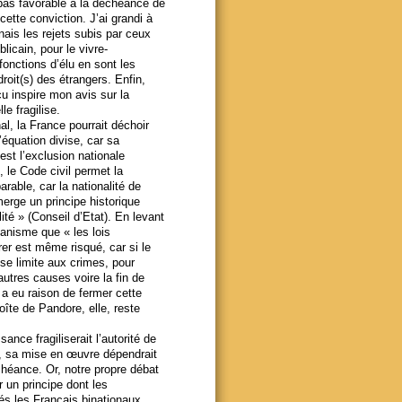
as favorable à la déchéance de
ette conviction. J’ai grandi à
nnais les rejets subis par ceux
licain, pour le vivre-
fonctions d’élu en sont les
roit(s) des étrangers. Enfin,
́cu inspire mon avis sur la
le fragilise.
, la France pourrait déchoir
’équation divise, car sa
est l’exclusion nationale
, le Code civil permet la
able, car la nationalité de
́merge un principe historique
ité » (Conseil d’Etat). En levant
́canisme que « les lois
r est même risqué, car si le
 se limite aux crimes, pour
d’autres causes voire la fin de
e a eu raison de fermer cette
îte de Pandore, elle, reste
nce fragiliserait l’autorité de
ux, sa mise en œuvre dépendrait
héance. Or, notre propre débat
er un principe dont les
́s les Français binationaux