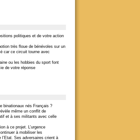
itions politiques et de votre action
 notion très floue de bénévoles sur un
lé car ce circuit tourne avec
ine ou les hobbies du sport font
rcie de votre réponse
 de binationaux nés Français ?
évèle même un conflit de
utif et à ses militants avec celle
on à ce projet. L’urgence
ontinuer à mobiliser les
 l’Etat. Ses adversaires crient à