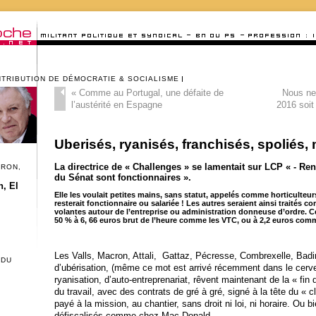
NTRIBUTION DE DÉMOCRATIE & SOCIALISME
«
Comme au Portugal, une défaite de
Nous ne 
l’austérité en Espagne
2016 soit
Uberisés, ryanisés, franchisés, spoliés,
La directrice de « Challenges » se lamentait sur LCP « - Re
CRON,
du Sénat sont fonctionnaires ».
, El
Elle les voulait petites mains, sans statut, appelés comme horticulteur
resterait fonctionnaire ou salariée ! Les autres seraient ainsi traités
volantes autour de l’entreprise ou administration donneuse d’ordre. Ce 
50 % à 6, 66 euros brut de l’heure comme les VTC, ou à 2,2 euros comme
Les Valls, Macron, Attali, Gattaz, Pécresse, Combrexelle, Badin
 DU
d’ubérisation, (même ce mot est arrivé récemment dans le cerv
ryanisation, d’auto-entreprenariat, rêvent maintenant de la « fin 
du travail, avec des contrats de gré à gré, signé à la tête du « c
payé à la mission, au chantier, sans droit ni loi, ni horaire. Ou 
défiscalisés comme chez Mac Donald.