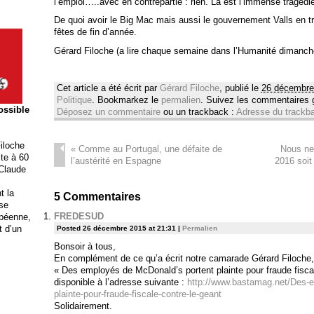
l’emploi…..avec en contrepartie : rien. Là est l’immense tragéd
De quoi avoir le Big Mac mais aussi le gouvernement Valls en 
fêtes de fin d’année.
Gérard Filoche (a lire chaque semaine dans l’Humanité dimanch
Cet article a été écrit par
Gérard Filoche
, publié le
26 décembre
Politique
. Bookmarkez le
permalien
. Suivez les commentaires
possible
Déposez un commentaire
ou un trackback :
Adresse du trackb
iloche
«
Comme au Portugal, une défaite de
Nous ne 
ite à 60
l’austérité en Espagne
2016 soit
 Claude
t la
5
Commentaires
ise
FREDESUD
opéenne,
t d’un
Posted 26 décembre 2015 at 21:31
|
Permalien
Bonsoir à tous,
En complément de ce qu’a écrit notre camarade Gérard Filoche, je v
« Des employés de McDonald’s portent plainte pour fraude fiscal
disponible à l’adresse suivante :
http://www.bastamag.net/Des-
plainte-pour-fraude-fiscale-contre-le-geant
Solidairement.