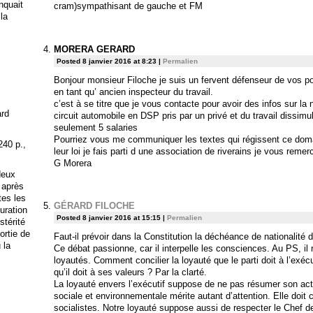
anquait
cram)sympathisant de gauche et FM
 la
MORERA GERARD
Posted 8 janvier 2016 at 8:23
|
Permalien
Bonjour monsieur Filoche je suis un fervent défenseur de vos pos
en tant qu’ ancien inspecteur du travail.
c’est à se titre que je vous contacte pour avoir des infos sur la
ard
circuit automobile en DSP pris par un privé et du travail dissimu
seulement 5 salaries
Pourriez vous me communiquer les textes qui régissent ce doma
240 p.,
leur loi je fais parti d une association de riverains je vous reme
G Morera
deux
 après
tes les
GÉRARD FILOCHE
uration
Posted 8 janvier 2016 at 15:15
|
Permalien
stérité
ortie de
Faut-il prévoir dans la Constitution la déchéance de nationalité
 la
Ce débat passionne, car il interpelle les consciences. Au PS, il r
loyautés. Comment concilier la loyauté que le parti doit à l’exéc
qu’il doit à ses valeurs ? Par la clarté.
La loyauté envers l’exécutif suppose de ne pas résumer son acti
sociale et environnementale mérite autant d’attention. Elle doit c
socialistes. Notre loyauté suppose aussi de respecter le Chef de