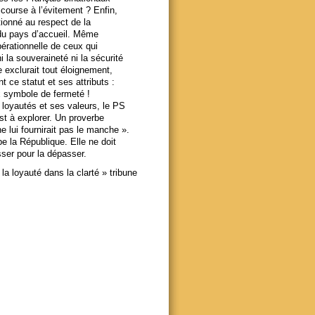
course à l’évitement ? Enfin,
tionné au respect de la
du pays d’accueil. Même
opérationnelle de ceux qui
la souveraineté ni la sécurité
 exclurait tout éloignement,
nt ce statut et ses attributs :
x symbole de fermeté !
s loyautés et ses valeurs, le PS
t à explorer. Un proverbe
 ne lui fournirait pas le manche ».
pe la République. Elle ne doit
sser pour la dépasser.
la loyauté dans la clarté » tribune