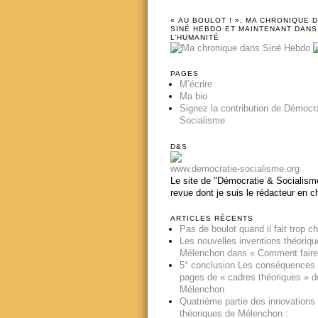
« AU BOULOT ! », MA CHRONIQUE 
SINÉ HEBDO ET MAINTENANT DANS
L’HUMANITÉ
PAGES
M’écrire
Ma bio
Signez la contribution de Démocr
Socialisme
D&S
www.democratie-socialisme.org
Le site de "Démocratie & Socialisme
revue dont je suis le rédacteur en c
ARTICLES RÉCENTS
Pas de boulot quand il fait trop c
Les nouvelles inventions théoriq
Mélenchon dans « Comment faire
5° conclusion Les conséquences
pages de « cadres théoriques » d
Mélenchon
Quatrième partie des innovations
théoriques de Mélenchon :