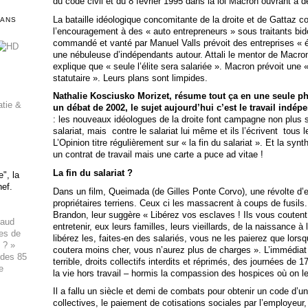
du code civil et du 8 février 1995 dans la loi Macron ouvrant à d
La bataille idéologique concomitante de la droite et de Gattaz con
DANS
l’encouragement à des « auto entrepreneurs » sous traitants bid
commandé et vanté par Manuel Valls prévoit des entreprises « 
une nébuleuse d’indépendants autour. Attali le mentor de Macron 
explique que « seule l’élite sera salariée ». Macron prévoit une 
statutaire ». Leurs plans sont limpides.
Nathalie Kosciusko Morizet, résume tout ça en une seule phr
atie &
un débat de 2002, le sujet aujourd’hui c’est le travail indép
: les nouveaux idéologues de la droite font campagne non plus s
salariat, mais contre le salariat lui même et ils l’écrivent tous 
L’Opinion titre régulièrement sur « la fin du salariat ». Et la sy
un contrat de travail mais une carte a puce ad vitae !
La fin du salariat ?
", la
hef.
Dans un film, Queimada (de Gilles Ponte Corvo), une révolte d
propriétaires terriens. Ceux ci les massacrent à coups de fusils.
Brandon, leur suggère « Libérez vos esclaves ! Ils vous coutent
haud
entretenir, eux leurs familles, leurs vieillards, de la naissance à 
ues de
libérez les, faites-en des salariés, vous ne les paierez que lor
 ? »
coutera moins cher, vous n’aurez plus de charges ». L’immédiat 
 des 85
terrible, droits collectifs interdits et réprimés, des journées de 1
e
la vie hors travail – hormis la compassion des hospices où on le
Il a fallu un siècle et demi de combats pour obtenir un code d’un
collectives, le paiement de cotisations sociales par l’employeur, 