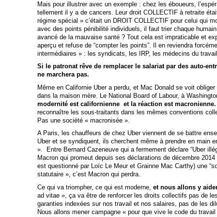
Mais pour illustrer avec un exemple : chez les éboueurs, l’esp
tellement il y a de cancers. Leur droit COLLECTIF à retraite étai
régime spécial » c’était un DROIT COLLECTIF pour celui qui mo
avec des points pénibilité individuels, il faut trier chaque humai
avancé de la mauvaise santé ? Tout cela est impraticable et expl
aperçu et refuse de “compter les points”. Il en reviendra forcémen
intermédiaires » : les syndicats, les IRP, les médecins du travail
Si le patronat rêve de remplacer le salariat par des auto-ent
ne marchera pas.
Même en Californie Uber a perdu, et Mac Donald se voit obliger
dans la maison mère. Le National Board of Labour, à Washingto
modernité est californienne et la réaction est macronienne
reconnaître les sous-traitants dans les mêmes conventions colle
Pas une société « macronisée ».
A Paris, les chauffeurs de chez Uber viennent de se battre ense
Uber et se syndiquent, ils cherchent même à prendre en main en
». Entre Bernard Cazeneuve qui a fermement déclare “Uber illé
Macron qui promeut depuis ses déclarations de décembre 2014 (
est questionné par Loïc Le Meur et Grainne Mac Carthy) une “so
statutaire », c’est Macron qui perdra.
Ce qui va triompher, ce qui est moderne,
et nous allons y aide
ad vitae », ça va être de renforcer les droits collectifs pas de les
garanties indexées sur nos travail et nos salaires, pas de les d
Nous allons mener campagne « pour que vive le code du travail 