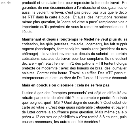
productif et un salaire brut pour reproduire la force de travail
ques de
garanties de non-discrimination à l’embauche et des garanties con
 :
aussi ils veulent l’enlever, c’est pas prévu, pas plus que le dé
les RTT dans la carte à puce. Et aussi des institutions représent
même plus question, la “carte ad vitae a puce” remplacera vos 
importante qu’ils prévoient de vous la remettre solennellement
l’école.
Maintenant et depuis longtemps le Medef ne veut plus du sa
cotisation, les gèle (retraites, maladie, logement), les fait suppri
rognent (handicapés, formation) les manipulent (accident du trava
chômage). Ils veulent revenir aux débuts du salariat : et certai
cotisations sociales du travail pour leur complaire. Ils ne veulen
déclaré « qu’il était l’ennemi n°1 des patrons » ! Il tentent d’org
prétexte de modernité : avec des loueurs de bras, des journaliers 
salaires. Contrat zéro heure. Travail au sifflet. Des VTC partout 
entrepreneurs et c’est un rêve de De Juniac ! L’horreur écono
Mais en conclusion disons-le : cela ne se fera pas.
L’usine à gaz des “comptes personnels” est déjà en difficulté av
retraite par points de pénibilité ? Le « compte » pénibilité indivi
quel poignet, quel TMS ? Quel degré de surdité ? Quel début de c
carte ad vitae ? C’est déjà quasi intolérable : étiqueter et payer l
de lutter contre la souffrance pose question. Mais même ça le pa
prévu « 12 causes de pénibilités » c’est tombé à 8 causes, puis
causes reconnues, les autres ont été écartées !