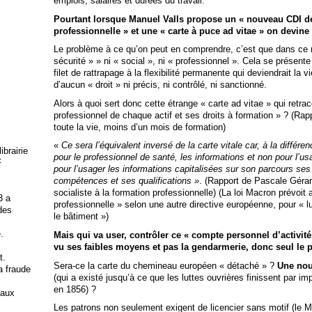
emplois, salaires et durées du travail.
Pourtant lorsque Manuel Valls propose un « nouveau CDI de 
professionnelle » et une « carte à puce ad vitae » on devine l
Le problème à ce qu’on peut en comprendre, c’est que dans ce no
sécurité » » ni « social », ni « professionnel ». Cela se présen
filet de rattrapage à la flexibilité permanente qui deviendrait la vi
d’aucun « droit » ni précis, ni contrôlé, ni sanctionné.
Alors à quoi sert donc cette étrange « carte ad vitae » qui retra
professionnel de chaque actif et ses droits à formation » ? (Rapp
toute la vie, moins d’un mois de formation)
«
Ce sera l’équivalent inversé de la carte vitale car, à la différenc
brairie
pour le professionnel de santé, les informations et non pour l’usage
F
pour l’usager les informations capitalisées sur son parcours se
compétences et ses qualifications »
. (Rapport de Pascale Gérard
socialiste à la formation professionnelle) (La loi Macron prévoi
3 a
professionnelle » selon une autre directive européenne, pour « lu
 des
le bâtiment »)
.
Mais qui va user, contrôler ce « compte personnel d’activité
vu ses faibles moyens et pas la gendarmerie, donc seul le p
t.
Sera-ce la carte du chemineau européen « détaché » ?
Une nouv
la fraude
(qui a existé jusqu’à ce que les luttes ouvrières finissent par i
en 1856) ?
 aux
Les patrons non seulement exigent de licencier sans motif (le 