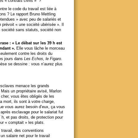
es « contrats civils » ?
tre le code du travail est liée à
ons ? Le rapport Bruno Mettling
étendues » avec peu de salariés et
prévoit « une société ubérisée ». Il
« société sans statuts, société non
ase : « Le débat sur les 39 h est
endant ».
Elle vous lâche le morceau
eulement contre les droits du
les jours dans
Les Echos, le Figaro
.
nthèse se dessine : vous n’aurez plus
’esclaves menace les grands
 Mais un propriétaire avisé, Marlon
 cher, vous êtes obligés de les
la mort, ils sont à votre charge,
sque vous aurez besoin d’eux, ça vous
après esclavage pour le salariat fut
7 h, et pas droits, de protection pour
ur « comptait » les plats.
 travail, des conventions
un salaire net pour le travail