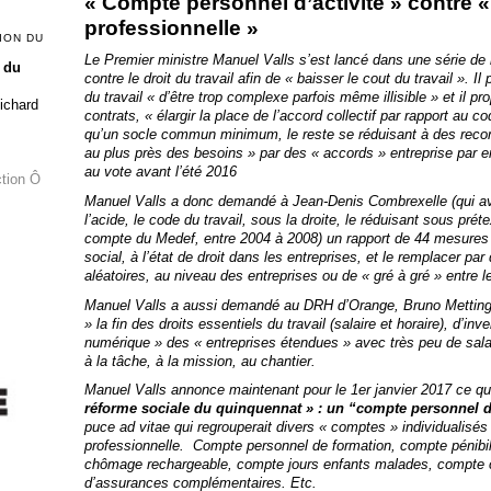
« Compte personnel d’activité » contre «
professionnelle »
ION DU
Le Premier ministre Manuel Valls s’est lancé dans une série de
 du
contre le droit du travail afin de « baisser le cout du travail ». 
du travail « d’être trop complexe parfois même illisible » et il p
Richard
contrats, « élargir la place de l’accord collectif par rapport au co
qu’un socle commun minimum, le reste se réduisant à des recom
au plus près des besoins » par des « accords » entreprise par en
au vote avant l’été 2016
ction Ô
Manuel Valls a donc demandé à Jean-Denis Combrexelle (qui av
l’acide, le code du travail, sous la droite, le réduisant sous prét
compte du Medef, entre 2004 à 2008) un rapport de 44 mesures po
social, à l’état de droit dans les entreprises, et le remplacer par
aléatoires, au niveau des entreprises ou de « gré à gré » entre le
Manuel Valls a aussi demandé au DRH d’Orange, Bruno Metting 
» la fin des droits essentiels du travail (salaire et horaire), d’in
numérique » des « entreprises étendues » avec très peu de sal
à la tâche, à la mission, au chantier.
Manuel Valls annonce maintenant pour le 1er janvier 2017 ce qui d
réforme sociale du quinquennat » : un “compte personnel d
puce ad vitae qui regrouperait divers « comptes » individualisés 
professionnelle. Compte personnel de formation, compte pénibi
chômage rechargeable, compte jours enfants malades, compte 
d’assurances complémentaires. Etc.