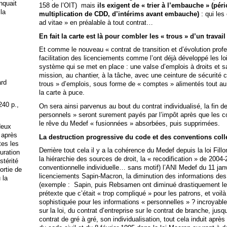
anquait
158 de l’OIT) mais
ils exigent de « trier à l’embauche » (pér
 la
multiplication de CDD, d’intérims avant embauche)
: qui les
ad vitae » en préalable à tout contrat…
En fait la carte est là pour combler les « trous » d’un travail
Et comme le nouveau « contrat de transition et d’évolution pro
facilitation des licenciements comme l’ont déjà développé les lo
système qui se met en place : une valse d’emplois à droits et sal
mission, au chantier, à la tâche, avec une ceinture de sécurité 
ard
trous » d’emplois, sous forme de « comptes » alimentés tout au lo
la carte à puce.
240 p.,
On sera ainsi parvenus au bout du contrat individualisé, la fin des
personnels » seront surement payés par l’impôt après que les co
le rêve du Medef « fusionnées » absorbées, puis supprimées.
deux
 après
La destruction progressive du code et des conventions colle
tes les
Derrière tout cela il y a la cohérence du Medef depuis la loi Fil
uration
la hiérarchie des sources de droit, la « recodification » de 2004-
stérité
conventionnelle individuelle… sans motif) l’ANI Medef du 11 janvi
ortie de
licenciements Sapin-Macron, la diminution des informations de
 la
(exemple : Sapin, puis Rebsamen ont diminué drastiquement le
prétexte que c’était « trop compliqué » pour les patrons, et voil
sophistiquée pour les informations « personnelles » ? incroyable
sur la loi, du contrat d’entreprise sur le contrat de branche, jusq
contrat de gré à gré, son individualisation, tout cela induit après