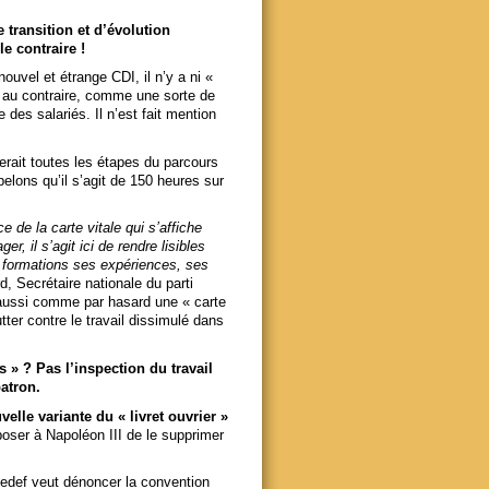
transition et d’évolution
e contraire !
uvel et étrange CDI, il n’y a ni «
te au contraire, comme une sorte de
e des salariés. Il n’est fait mention
cerait toutes les étapes du parcours
elons qu’il s’agit de 150 heures sur
e de la carte vitale qui s’affiche
r, il s’agit ici de rendre lisibles
s formations ses expériences, ses
, Secrétaire nationale du parti
t aussi comme par hasard une « carte
tter contre le travail dissimulé dans
s » ? Pas l’inspection du travail
atron.
elle variante du « livret ouvrier »
mposer à Napoléon III de le supprimer
Medef veut dénoncer la convention