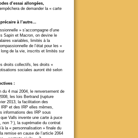
iodes d’essai allongées,
 empêchera de demander la « carte
 précaire à l’autre…
fessionnelle » s’accompagne d’une
is Sapin et Macron, on devine le
aires variables, limités à la
compassionnelle de l’état pour les «
ng de la vie, inscrits et limités sur
 droits collectifs, les droits «
tisations sociales auront été selon
ctives :
lon du 4 mai 2004, le renversement de
2008, les lois Bertrand (rupture
er 2013, la facilitation des
s IRP et des IRP elles mêmes,
s informations des IRP sous
à que Valls invente une carte à puce
, non ? ), la suprématie du contrat
u’à la « personnalisation » finale du
 la remise en cause de l’article 2064