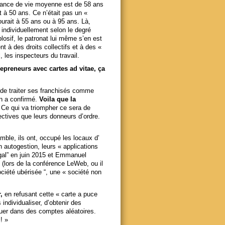
érance de vie moyenne est de 58 ans
t à 50 ans. Ce n’était pas un «
urait à 55 ans ou à 95 ans. Là,
n individuellement selon le degré
osif, le patronat lui même s’en est
t à des droits collectifs et à des «
, les inspecteurs du travail.
repreneurs avec cartes ad vitae, ça
 de traiter ses franchisés comme
n a confirmé.
Voila que la
.
Ce qui va triompher ce sera de
ctives que leurs donneurs d’ordre.
mble, ils ont, occupé les locaux d’
 autogestion, leurs « applications
gal” en juin 2015 et Emmanuel
lors de la conférence LeWeb, ou il
ciété ubérisée “, une « société non
r,
en refusant cette « carte a puce
 individualiser, d’obtenir des
iluer dans des comptes aléatoires.
! »