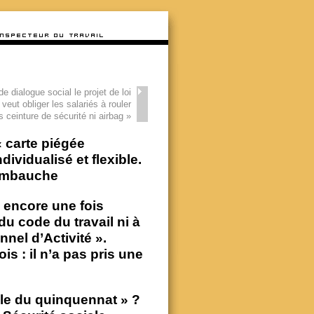
e dialogue social le projet de loi
veut obliger les salariés à rouler
s ceinture de sécurité ni airbag
»
« carte piégée
dividualisé et flexible.
l’embauche
 encore une fois
du code du travail ni à
nel d’Activité ».
ois : il n’a pas pris une
ale du quinquennat » ?