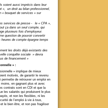
s soient aussi imprécis dans leur
t », un droit au bilan professionnel,
un « bouquet de services » sur
ses services de presse - le « CPA »,
 tout ça dans un seul compte, qui
ange plusieurs fois d’employeur.
me question de pouvoir convertir
es heures de compte épargne temps
ment les droits déjà existants des
uvelle conquête sociale » devra
lus de financement »
onnelle » :
ssionnelle » implique de mieux
oient motivés, de garantir le revenu
i permette de retrouver un emploi en
s, moins, en gagnant plus et avec
es contrats sont en CDI et que la
 les salariés qui produisent le plus
ayés, et non les flexibles, ni les
curité de l’emploi à vie à tous,
t le bien être, et non pas fragiliser