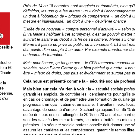
Près de 14 ou 18 comptes sont imaginés et énumérés, bien qu’il
définition, les uns que les autres : un « droit à l’accompagnemen
un droit à l’obtention de « briques de compétence », un droit à 
mesure et individualisé, un droit à une « deuxième chance »
“L’idée de ce nouveau « compte personnel d’activité » – selon 
(il va falloir s’habituer à cet acronyme), c’est de pouvoir mettre
suivrait le salarié du début à la fin de sa carrière. Même s’il ch
Même s’il passe du privé au public ou inversement. Et il est mê
possible
des points d’un compte à un autre. Par exemple transformer d
en heures de formation.”
iloche
Mais pour l’heure, ça tangue sec : le CPA recensera essentielle
ite à 60
salariés, selon Pierre Gattaz qui a bien précisé que cette » no
 Claude
être
« mieux de droits, pas plus et évidemment et surtout pas p
Cela nous est présenté comme la « sécurité sociale professi
t la
ise
Mais bien sur cela n’a rien à voir :
la « sécurité sociale profe
opéenne,
garantir les emplois, de contrôler les licenciements pour qu’ils s
t d’un
en cas de chômage, et de permettre une formation de qualité qu
progressant en qualification et en salaire. Travailler mieux, tou
davantage de sécurité d’emploi. Sachant qu’aujourd’hui, 85 % d
durée de ceux ci s’est allongée de 20 % en 20 ans et sachant que
sont les salariés les mieux formés, les mieux traités les mieux p
précaires. La sécurité sociale professionnelle doit donner une sé
assurer les carrières et les compétences, garantir le temps libre e