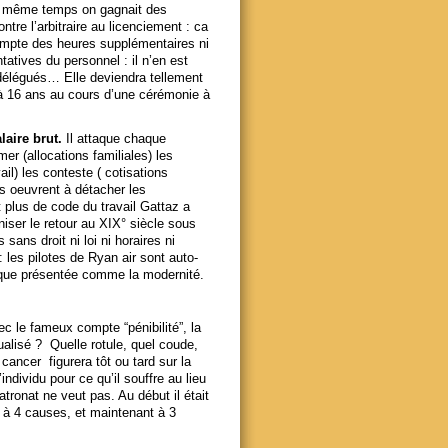
. En même temps on gagnait des
tre l’arbitraire au licenciement : ca
compte des heures supplémentaires ni
atives du personnel : il n’en est
délégués… Elle deviendra tellement
 à 16 ans au cours d’une cérémonie à
laire brut.
Il attaque chaque
mer (allocations familiales) les
il) les conteste ( cotisations
ns oeuvrent à détacher les
t plus de code du travail Gattaz a
aniser le retour au XIX° siècle sous
sans droit ni loi ni horaires ni
: les pilotes de Ryan air sont auto-
mique présentée comme la modernité.
ec le fameux compte “pénibilité”, la
dualisé ? Quelle rotule, quel coude,
ancer figurera tôt ou tard sur la
’individu pour ce qu’il souffre au lieu
tronat ne veut pas. Au début il était
 à 4 causes, et maintenant à 3