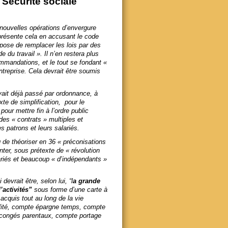
 Sécurité sociale
 nouvelles opérations d’envergure
Il présente cela en accusant le code
ropose de remplacer les lois par des
de du travail ». Il n’en restera plus
mandations, et le tout se fondant «
treprise. Cela devrait être soumis
ait déjà passé par ordonnance, à
exte de simplification, pour le
ur mettre fin à l’ordre public
 des « contrats » multiples et
s patrons et leurs salariés.
de théoriser en 36 « préconisations
venter, sous prétexte de « révolution
ariés et beaucoup « d’indépendants »
evrait être, selon lui, “l
a grande
’activités”
sous forme d’une carte à
acquis tout au long de la vie
lité, compte épargne temps, compte
congés parentaux, compte portage