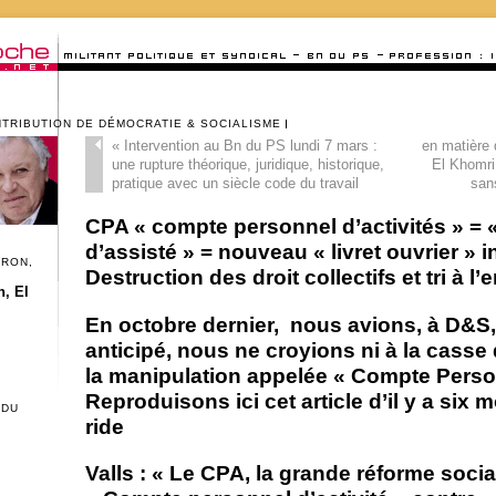
NTRIBUTION DE DÉMOCRATIE & SOCIALISME
«
Intervention au Bn du PS lundi 7 mars :
en matière d
une rupture théorique, juridique, historique,
El Khomri 
pratique avec un siècle code du travail
san
CPA « compte personnel d’activités » = 
d’assisté » = nouveau « livret ouvrier » in
CRON,
Destruction des droit collectifs et tri à 
, El
En octobre dernier, nous avions, à D&S,
anticipé, nous ne croyions ni à la casse 
la manipulation appelée « Compte Person
Reproduisons ici cet article d’il y a six m
 DU
ride
Valls : « Le CPA, la grande réforme soci