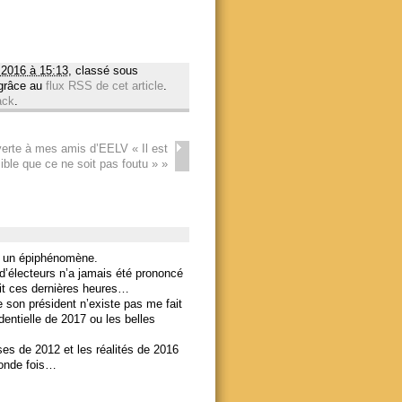
 2016 à 15:13
, classé sous
 grâce au
flux RSS de cet article
.
ack
.
verte à mes amis d’EELV « Il est
ible que ce ne soit pas foutu »
»
t un épiphénomène.
d’électeurs n’a jamais été prononcé
uit ces dernières heures…
e son président n’existe pas me fait
entielle de 2017 ou les belles
ses de 2012 et les réalités de 2016
conde fois…