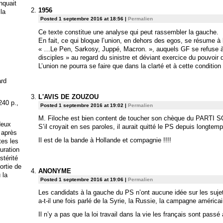
anquait
1956
 la
Posted 1 septembre 2016 at 18:56
|
Permalien
Ce texte constitue une analyse qui peut rassembler la gauche.
En fait, ce qui bloque l’union, en dehors des egos, se résume à l
« …Le Pen, Sarkosy, Juppé, Macron. », auquels GF se refuse à y
disciples » au regard du sinistre et déviant exercice du pouvoir
L’union ne pourra se faire que dans la clarté et à cette condition
ard
L'AVIS DE ZOUZOU
240 p.,
Posted 1 septembre 2016 at 19:02
|
Permalien
M. Filoche est bien content de toucher son chèque du PARTI 
deux
S’il croyait en ses paroles, il aurait quitté le PS depuis longte
 après
Il est de la bande à Hollande et compagnie !!!!
tes les
uration
stérité
ortie de
ANONYME
 la
Posted 1 septembre 2016 at 19:06
|
Permalien
Les candidats à la gauche du PS n’ont aucune idée sur les suje
a-t-il une fois parlé de la Syrie, la Russie, la campagne américa
Il n’y a pas que la loi travail dans la vie les français sont passé