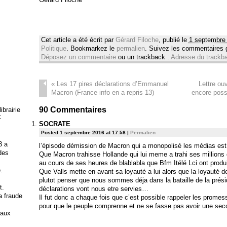
Cet article a été écrit par
Gérard Filoche
, publié le
1 septembre
Politique
. Bookmarkez le
permalien
. Suivez les commentaires
Déposez un commentaire
ou un trackback :
Adresse du trackb
«
Les 17 pires déclarations d’Emmanuel
Lettre ou
Macron (France info en a repris 13)
encore poss
90
Commentaires
brairie
F
SOCRATE
Posted 1 septembre 2016 at 17:58
|
Permalien
3 a
l’épisode démission de Macron qui a monopolisé les médias es
 des
Que Macron trahisse Hollande qui lui meme a trahi ses millions 
au cours de ses heures de blablabla que Bfm Itélé Lci ont prod
.
Que Valls mette en avant sa loyauté a lui alors que la loyauté d
plutot penser que nous sommes déja dans la bataille de la présid
t.
déclarations vont nous etre servies…
la fraude
Il fut donc a chaque fois que c’est possible rappeler les promes
pour que le peuple comprenne et ne se fasse pas avoir une se
 aux