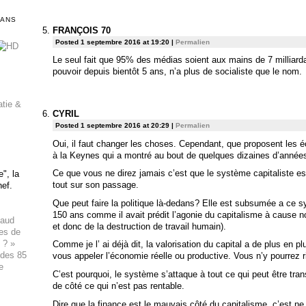
DANS
FRANÇOIS 70
Posted 1 septembre 2016 at 19:20
|
Permalien
Le seul fait que 95% des médias soient aux mains de 7 milliarda
pouvoir depuis bientôt 5 ans, n’a plus de socialiste que le nom.
atie &
CYRIL
Posted 1 septembre 2016 at 20:29
|
Permalien
Oui, il faut changer les choses. Cependant, que proposent les
à la Keynes qui a montré au bout de quelques dizaines d’années
Ce que vous ne direz jamais c’est que le système capitaliste e
", la
tout sur son passage.
hef.
Que peut faire la politique là-dedans? Elle est subsumée a ce sy
150 ans comme il avait prédit l’agonie du capitalisme à cause 
haud
et donc de la destruction de travail humain).
ues de
 ? »
Comme je l’ ai déjà dit, la valorisation du capital a de plus en p
 des 85
vous appeler l’économie réelle ou productive. Vous n’y pourrez 
e
C’est pourquoi, le système s’attaque à tout ce qui peut être tr
de côté ce qui n’est pas rentable.
Dire que la finance est le mauvais côté du capitalisme, c’est ne p