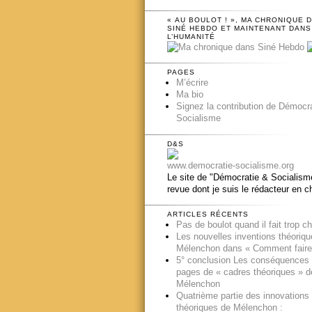
« AU BOULOT ! », MA CHRONIQUE 
SINÉ HEBDO ET MAINTENANT DANS
L’HUMANITÉ
PAGES
M’écrire
Ma bio
Signez la contribution de Démocr
Socialisme
D&S
www.democratie-socialisme.org
Le site de "Démocratie & Socialisme
revue dont je suis le rédacteur en c
ARTICLES RÉCENTS
Pas de boulot quand il fait trop c
Les nouvelles inventions théoriq
Mélenchon dans « Comment faire
5° conclusion Les conséquences
pages de « cadres théoriques » d
Mélenchon
Quatrième partie des innovations
théoriques de Mélenchon :