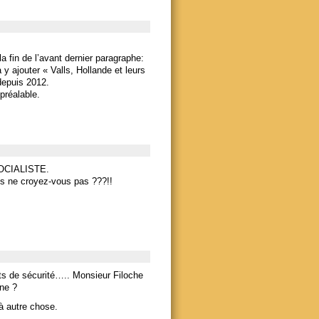
a fin de l’avant dernier paragraphe:
 ajouter « Valls, Hollande et leurs
 depuis 2012.
 préalable.
SOCIALISTE.
mps ne croyez-vous pas ???!!
ts de sécurité….. Monsieur Filoche
ine ?
 à autre chose.