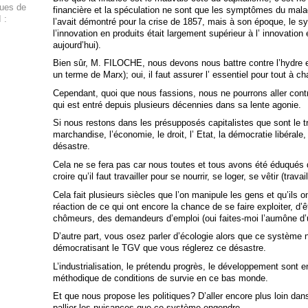
ques de
financière et la spéculation ne sont que les symptômes du malad
 :
l’avait démontré pour la crise de 1857, mais à son époque, le s
l’innovation en produits était largement supérieur à l’ innovation
aujourd’hui).
Bien sûr, M. FILOCHE, nous devons nous battre contre l’hydre e
un terme de Marx); oui, il faut assurer l’ essentiel pour tout à c
Cependant, quoi que nous fassions, nous ne pourrons aller contr
qui est entré depuis plusieurs décennies dans sa lente agonie.
Si nous restons dans les présupposés capitalistes que sont le trav
marchandise, l’économie, le droit, l’ Etat, la démocratie libéral
désastre.
Cela ne se fera pas car nous toutes et tous avons été éduqués
croire qu’il faut travailler pour se nourrir, se loger, se vêtir (trava
Cela fait plusieurs siècles que l’on manipule les gens et qu’ils on
réaction de ce qui ont encore la chance de se faire exploiter, d’êt
chômeurs, des demandeurs d’emploi (oui faites-moi l’aumône d’
D’autre part, vous osez parler d’écologie alors que ce système n
démocratisant le TGV que vous réglerez ce désastre.
L’industrialisation, le prétendu progrès, le développement sont 
méthodique de conditions de survie en ce bas monde.
Et que nous propose les politiques? D’aller encore plus loin dans
pallier les nuisances que ce système engendre.