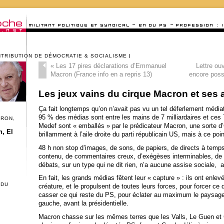
NTRIBUTION DE DÉMOCRATIE & SOCIALISME
«
Les 17 pires déclarations d’Emmanuel
Lettre ou
Macron (France info en a repris 13)
encore poss
Les jeux vains du cirque Macron et ses 
Ça fait longtemps qu’on n’avait pas vu un tel déferlement média
95 % des médias sont entre les mains de 7 milliardaires et ces 7
CRON,
Medef sont « emballés » par le prédicateur Macron, une sorte d’O
, El
brillamment à l’aile droite du parti républicain US, mais à ce poin
48 h non stop d’images, de sons, de papiers, de directs à temps
contenu, de commentaires creux, d’exégèses interminables, de s
débats, sur un type qui ne dit rien, n’a aucune assise sociale, a
En fait, les grands médias fêtent leur « capture » : ils ont enle
 DU
créature, et le propulsent de toutes leurs forces, pour forcer ce 
casser ce qui reste du PS, pour éclater au maximum le paysage p
gauche, avant la présidentielle.
Macron chasse sur les mêmes terres que les Valls, Le Guen et C