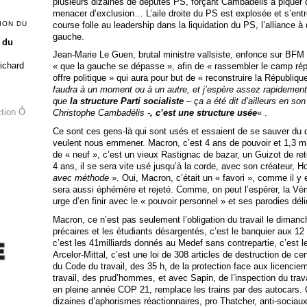
plusieurs dizaines de députés PS, forçant Cambadélis à piquer 
menacer d’exclusion… L’aile droite du PS est explosée et s’entr
course folle au leadership dans la liquidation du PS, l’alliance à 
ION DU
gauche.
 du
Jean-Marie Le Guen, brutal ministre vallsiste, enfonce sur BFM 
Richard
« que la gauche se dépasse », afin de « rassembler le camp répu
offre politique » qui aura pour but de « reconstruire la Républiqu
faudra à un moment ou à un autre, et j’espère assez rapidement
que
la structure Parti socialiste
– ça a été dit d’ailleurs en so
ction Ô
Christophe Cambadélis -
, c’est une structure usée
« .
Ce sont ces gens-là qui sont usés et essaient de se sauver du dé
veulent nous emmener. Macron, c’est 4 ans de pouvoir et 1,3 mi
de « neuf », c’est un vieux Rastignac de bazar, un Guizot de ret
4 ans, il se sera vite usé jusqu’à la corde, avec son créateur, H
avec méthode
». Oui, Macron, c’était un « favori », comme il y e
sera aussi éphémère et rejeté. Comme, on peut l’espérer, la Vè
urge d’en finir avec le « pouvoir personnel » et ses parodies dé
Macron, ce n’est pas seulement l’obligation du travail le dima
précaires et les étudiants désargentés, c’est le banquier aux 12 p
c’est les 41milliards donnés au Medef sans contrepartie, c’est le
Arcelor-Mittal, c’est une loi de 308 articles de destruction de ce
du Code du travail, des 35 h, de la protection face aux licenci
travail, des prud’hommes, et avec Sapin, de l’inspection du travai
en pleine année COP 21, remplace les trains par des autocars. On
dizaines d’aphorismes réactionnaires, pro Thatcher, anti-sociaux