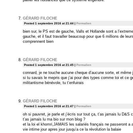
GÉRARD FILOCHE
Posted 1 septembre 2016 at 21:44
|
Permalien
bien sur, le PS est de gauche, Valls et Hollande sont a l’extrem
gauche, et il faut travailler beaucoup pour que 6 millions de leu
comprennent bien
GÉRARD FILOCHE
Posted 1 septembre 2016 at 21:45
|
Permalien
connard, je ne touche aucune cheque d’aucune sorte, et même
si tu savais le mepris que j’ai pour des types comme toi et ce 
militantisme bénévole, tu t’enfuirais
GÉRARD FILOCHE
Posted 1 septembre 2016 at 21:47
|
Permalien
oh si pauvret, je parle et j’écris sur tout ça, t’as jamais lu D&
t’as jamais lu ma bio sur mon blog ?
et la loi el khomri,JAMAIS les salariés français ne passeront a a
vie intime jour apres jour jusqu’a ce la révolution la balaie