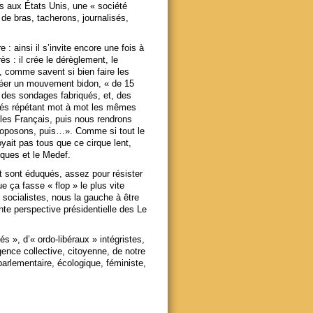
s aux États Unis, une « société
 de bras, tacherons, journalisés,
 : ainsi il s’invite encore une fois à
ès : il crée le dérèglement, le
s, comme savent si bien faire les
créer un mouvement bidon, « de 15
 des sondages fabriqués, et, des
inés répétant mot à mot les mêmes
 les Français, puis nous rendrons
roposons, puis…». Comme si tout le
yait pas tous que ce cirque lent,
ques et le Medef.
t sont éduqués, assez pour résister
e ça fasse « flop » le plus vite
socialistes, nous la gauche à être
ante perspective présidentielle des Le
s », d’« ordo-libéraux » intégristes,
igence collective, citoyenne, de notre
rlementaire, écologique, féministe,