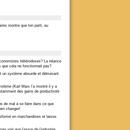
ires montre que ton parti, au
 économistes hétérodoxes? La relance
 que cela ne fonctionnait pas?
st un système absurde et détruisant
stème (Karl Marx l’a montré il y a
notamment des gains de productivité
lus de mal à se faire dans ce que
rien changer!
ansformé en marchandises et laisse
as voir que l’essor de l’industrie