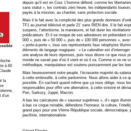
depuis qu’il est en Cour. L’homme défend, comme les libertarien
sans statut », les contrats zéro heure, les indépendants loueurs
payés à la mission, au chantier, sans protection sociale.
Mais il le fait avec la complicité des plus grands donneurs d’ordre
TF1 au journal télévisé et parle 21’ sans RIEN dire. Il le fait expr
suspens, l’attentisme, la manœuvre, et fait durer les révélation
prédicateurs. Et il se moque de ses adorateurs en prétendant 
000 », puis de « 50 000 », puis de « 100 000 personnes », avec
« porte-à-porte », tous ses représentants faux néophytes illum
possible
éléments de langage magiques : « Le calendrier est d’interroger
une analyse de leurs réponses, puis nous dirons ce que nous p
monde ne savait pas d’où il vient et où il va. Comme si on ne vo
iloche
méthodique, manipulateur est soutenu puissamment par les ban
ite à 60
 Claude
Mais heureusement notre peuple, l’écrasante majorité du salaria
à cette embrouille, à cette pantomime. Nous allons aider à ce qu
t la
possible. En sachant quand même que ça nous oblige, nous les 
ise
responsables pour offrir une alternative, à cette sinistre et dévi
opéenne,
Pen, Sarkozy, Juppé, Macron.
t d’un
A bas les caricatures de « sauveur suprêmes », d’« egos illuminé
à bas ce cirque minable, défendons l’honneur, la culture, l’intell
grand pays pour une VIème République sociale, démocratique, pa
pacifiste, internationaliste.
Gérard Filoche