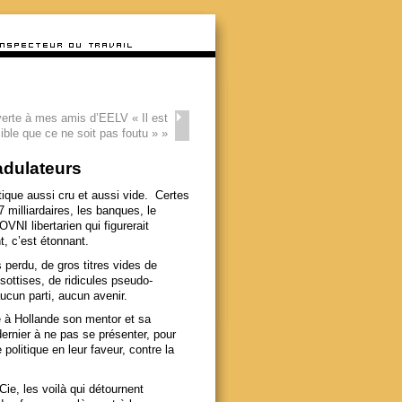
verte à mes amis d’EELV « Il est
ible que ce ne soit pas foutu »
»
adulateurs
tique aussi cru et aussi vide. Certes
 milliardaires, les banques, le
VNI libertarien qui figurerait
t, c’est étonnant.
 perdu, de gros titres vides de
ottises, de ridicules pseudo-
ucun parti, aucun avenir.
vé à Hollande son mentor et sa
dernier à ne pas se présenter, pour
olitique en leur faveur, contre la
ie, les voilà qui détournent