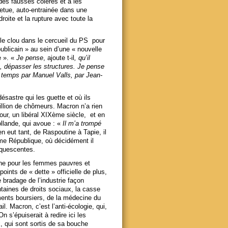
des fausses colères et à les
etue, auto-entrainée dans une
droite et la rupture avec toute la
le clou dans le cercueil du PS pour
blicain » au sein d’une « nouvelle
e ». «
Je pense
, ajoute t-il
, qu’il
, dépasser les structures. Je pense
n temps par Manuel Valls, par Jean-
sastre qui les guette et où ils
llion de chômeurs. Macron n’a rien
our, un libéral XIXème siècle, et en
ollande, qui avoue : «
Il m’a trompé
n eut tant, de Raspoutine à Tapie, il
me République, où décidément il
liquescentes.
nche pour les femmes pauvres et
oints de « dette » officielle de plus,
 bradage de l’industrie façon
ntaines de droits sociaux, la casse
ements boursiers, de la médecine du
l. Macron, c’est l’anti-écologie, qui,
 s’épuiserait à redire ici les
, qui sont sortis de sa bouche