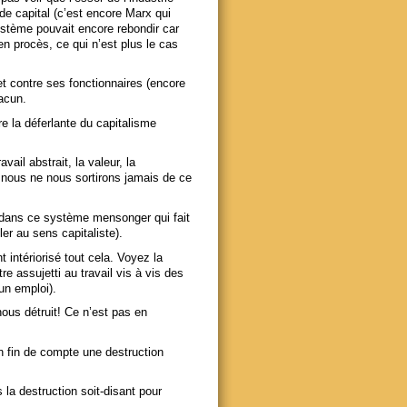
e capital (c’est encore Marx qui
ystème pouvait encore rebondir car
 en procès, ce qui n’est plus le cas
t contre ses fonctionnaires (encore
hacun.
e la déferlante du capitalisme
ail abstrait, la valeur, la
e, nous ne nous sortirons jamais de ce
 dans ce système mensonger qui fait
iller au sens capitaliste).
t intériorisé tout cela. Voyez la
re assujetti au travail vis à vis des
un emploi).
ous détruit! Ce n’est pas en
en fin de compte une destruction
 la destruction soit-disant pour