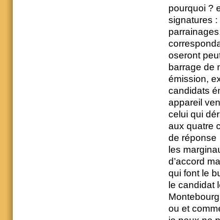
pourquoi ? e
signatures :
parrainages
correspondan
oseront peut
barrage de 
émission, ex
candidats é
appareil ven
celui qui dé
aux quatre 
de réponse
les margina
d’accord mai
qui font le 
le candidat l
Montebourg,
ou et comm