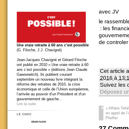
avec JV
le rassembl
: les finan
gouvernemen
de controler 
Une vraie retraite à 60 ans c‘est possible
(G. Filoche, J.J. Chavigné)
Jean-Jacques Chavigné et Gérard Filoche
ont publié en 2010 « Une vraie retraite à 60
ans c’est possible » (éditions Jean Claude
Cet article 
Gawsewitch). Ils publient courant
2016 à 13:
septembre un nouveau livre intégrant la
Suivez les
réforme des retraites de 2010, la crise
économique et celle de l’Union européenne,
Déposez un
l’arrivée au pouvoir d’un Président et d’un
gouvernement de gauche…
Lire la suite
«
Affaire Tefa
en appel de l’
LE CHOC
Pfeiffer
27
Comme