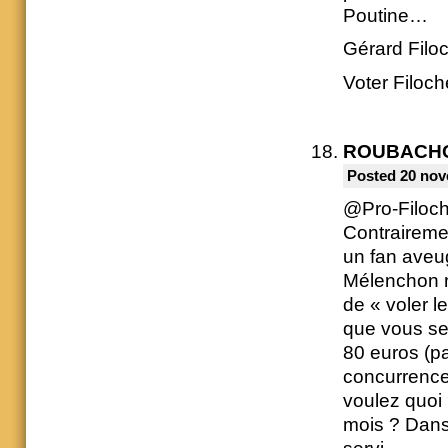
Poutine…
Gérard Filoc
Voter Filoch
ROUBACH
Posted 20 nov
@Pro-Filoch
Contrairemen
un fan aveug
Mélenchon n’
de « voler l
que vous se
80 euros (pa
concurrence 
voulez quoi
mois ? Dans