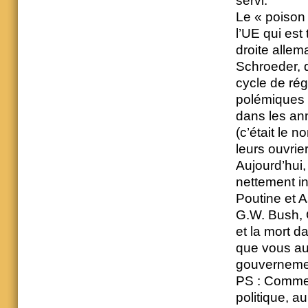
servi.
Le « poison
l’UE qui est
droite allem
Schroeder, 
cycle de ré
polémiques 
dans les an
(c’était le 
leurs ouvrie
Aujourd’hui
nettement in
Poutine et A
G.W. Bush, 
et la mort 
que vous au
gouvernemen
PS : Comme i
politique, 