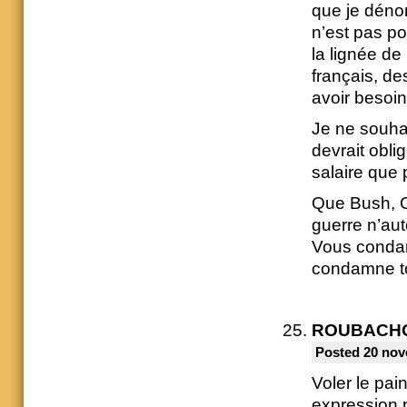
que je déno
n’est pas po
la lignée d
français, de
avoir besoin
Je ne souhai
devrait obli
salaire que 
Que Bush, O
guerre n’aut
Vous condam
condamne to
ROUBACH
Posted 20 nov
Voler le pain
expression p