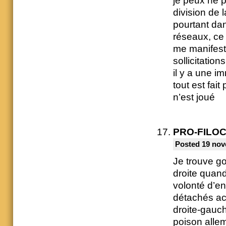
je peux ne 
division de 
pourtant dan
réseaux, ce 
me manifeste
sollicitatio
il y a une 
tout est fai
n’est joué
PRO-FILO
Posted 19 nov
Je trouve go
droite quand
volonté d’en
détachés acc
droite-gauc
poison allem