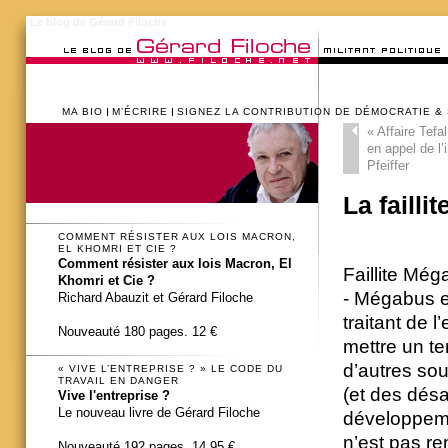
Le blog de Gérard Filoche
MA BIO
M’ÉCRIRE
SIGNEZ LA CONTRIBUTION DE DÉMOCRATIE &
«
Affaire Tefa
en appel de l’
Pfeiffer
La failli
COMMENT RÉSISTER AUX LOIS MACRON,
EL KHOMRI ET CIE ?
Comment résister aux lois Macron, El
Faillite Mé
Khomri et Cie ?
- Mégabus es
Richard Abauzit et Gérard Filoche
traitant de 
Nouveauté 180 pages. 12 €
mettre un te
d’autres sou
« VIVE L’ENTREPRISE ? » LE CODE DU
TRAVAIL EN DANGER
(et des désa
Vive l'entreprise ?
Le nouveau livre de Gérard Filoche
développeme
n’est pas re
Nouveauté 192 pages. 14,95 €