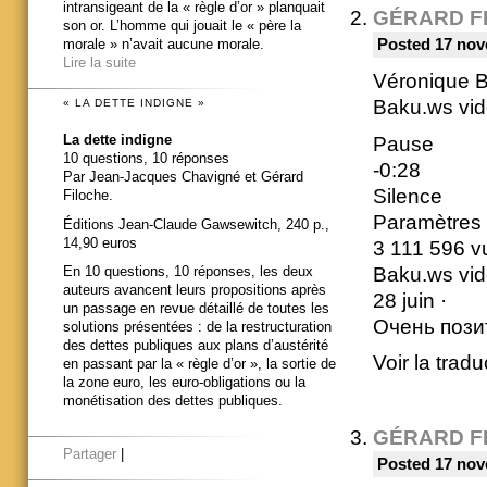
intransigeant de la « règle d’or » planquait
GÉRARD F
son or. L’homme qui jouait le « père la
morale » n’avait aucune morale.
Posted 17 nov
Lire la suite
Véronique B
Baku.ws vid
« LA DETTE INDIGNE »
La dette indigne
Pause
10 questions, 10 réponses
-0:28
Par Jean-Jacques Chavigné et Gérard
Silence
Filoche.
Paramètres 
Éditions Jean-Claude Gawsewitch, 240 p.,
14,90 euros
3 111 596 v
Baku.ws vid
En 10 questions, 10 réponses, les deux
auteurs avancent leurs propositions après
28 juin ·
un passage en revue détaillé de toutes les
Очень пози
solutions présentées : de la restructuration
des dettes publiques aux plans d’austérité
Voir la tradu
en passant par la « règle d’or », la sortie de
la zone euro, les euro-obligations ou la
monétisation des dettes publiques.
GÉRARD F
Partager
|
Posted 17 nov