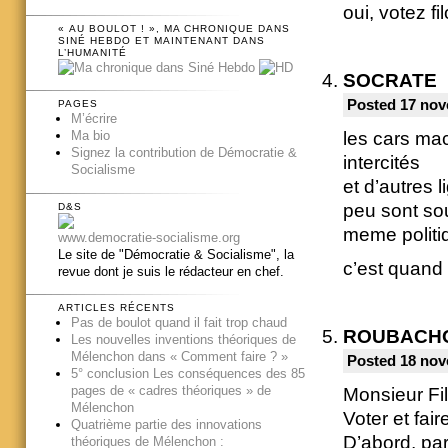
oui, votez fi
« AU BOULOT ! », MA CHRONIQUE DANS
SINÉ HEBDO ET MAINTENANT DANS
L’HUMANITÉ
SOCRATE
Posted 17 nov
PAGES
M’écrire
les cars mac
Ma bio
Signez la contribution de Démocratie &
intercités
Socialisme
et d’autres l
peu sont sou
D&S
meme politiq
www.democratie-socialisme.org
Le site de "Démocratie & Socialisme", la
c’est quand
revue dont je suis le rédacteur en chef.
ARTICLES RÉCENTS
Pas de boulot quand il fait trop chaud
ROUBACH
Les nouvelles inventions théoriques de
Mélenchon dans « Comment faire ? »
Posted 18 nov
5° conclusion Les conséquences des 85
pages de « cadres théoriques » de
Monsieur Fi
Mélenchon
Voter et fair
Quatrième partie des innovations
D’abord, par
théoriques de Mélenchon :