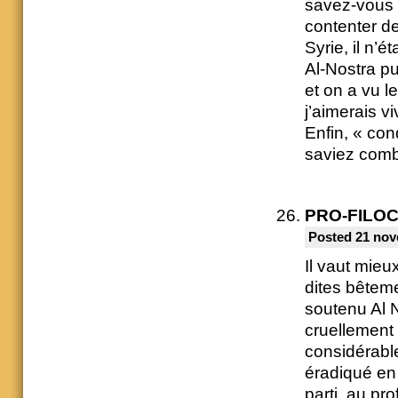
savez-vous ?
contenter de
Syrie, il n’
Al-Nostra pu
et on a vu l
j’aimerais 
Enfin, « con
saviez combi
PRO-FILO
Posted 21 nov
Il vaut mie
dites bêtem
soutenu Al N
cruellement
considérable
éradiqué en 
parti, au pr