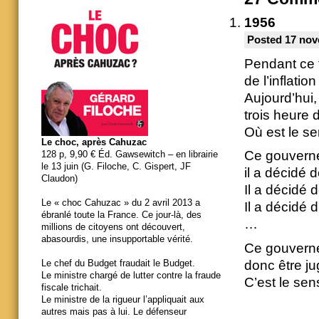
1956
Posted 17 nov
Pendant ce 
de l’inflatio
Aujourd’hui,
trois heure 
Où est le se
Le choc, après Cahuzac
Ce gouverne
128 p, 9,90 € Éd. Gawsewitch – en librairie
le 13 juin (G. Filoche, C. Gispert, JF
il a décidé 
Claudon)
Il a décidé 
Le « choc Cahuzac » du 2 avril 2013 a
Il a décidé 
ébranlé toute la France. Ce jour-là, des
…
millions de citoyens ont découvert,
abasourdis, une insupportable vérité.
Ce gouverne
donc être j
Le chef du Budget fraudait le Budget.
Le ministre chargé de lutter contre la fraude
C’est le sen
fiscale trichait.
Le ministre de la rigueur l’appliquait aux
autres mais pas à lui. Le défenseur