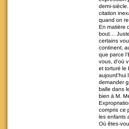
demi-siècle.
citation ine
quand on re
En matière d
bout… Juste
certains vou
continent, a
que parce l’
vous, d’où v
et torturé l
aujourd’hui 
demander gen
balle dans l
bien à M. M
Expropriatio
compris ce p
les enfants 
Où êtes-vous