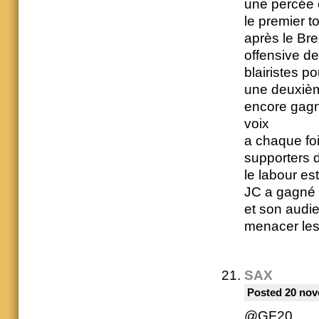
une percée e
le premier t
après le Bre
offensive de
blairistes p
une deuxièm
encore gagn
voix
a chaque foi
supporters d
le labour e
JC a gagné d
et son audi
menacer les
SAX
Posted 20 nov
@GF20