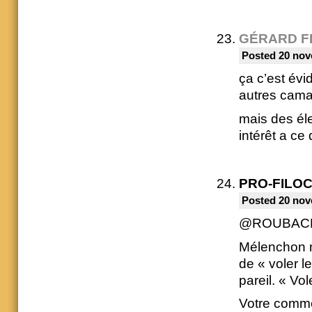
GÉRARD F
Posted 20 nov
ça c’est évi
autres camar
mais des éle
intérêt a ce
PRO-FILO
Posted 20 nov
@ROUBAC
Mélenchon n’
de « voler l
pareil. « Vo
Votre commen