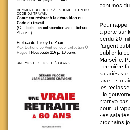
centimes du 
COMMENT RÉSISTER À LA DÉMOLITION DU
CODE DU TRAVAIL
Comment résister à la démolition du
Code du travail
Pour rappel 
(G. Filoche, en collaboration avec Richard
à perte sur 
Abauzit.)
perdu 20 mil
Préface de Thierry Le Paon
l’argent pub
Aux Éditions Le Vent se lève, collection Ô
oublier la c
Rages !
Nouveauté 116 p. 10 euros
Marseille, Pa
UNE VRAIE RETRAITE À 60 ANS
-première fa
salariés sur
lave les mai
les reclass
- le gouver
n’arrive pas
pour lui rap
-les salarié
prochains j