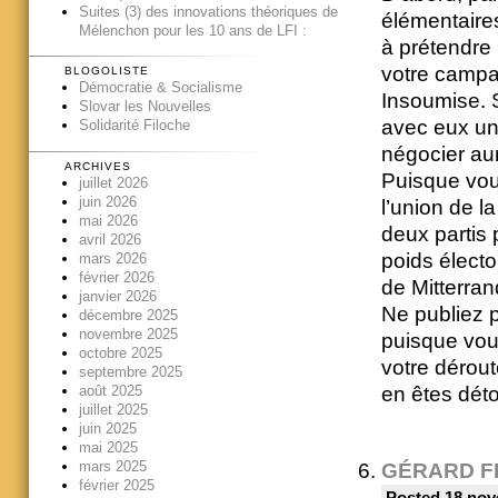
Suites (3) des innovations théoriques de
élémentaires
Mélenchon pour les 10 ans de LFI :
à prétendre 
votre campa
BLOGOLISTE
Démocratie & Socialisme
Insoumise. 
Slovar les Nouvelles
avec eux un
Solidarité Filoche
négocier aur
ARCHIVES
Puisque vou
juillet 2026
juin 2026
l’union de l
mai 2026
deux partis
avril 2026
poids électo
mars 2026
février 2026
de Mitterran
janvier 2026
Ne publiez p
décembre 2025
novembre 2025
puisque vous
octobre 2025
votre dérout
septembre 2025
août 2025
en êtes dét
juillet 2025
juin 2025
mai 2025
mars 2025
GÉRARD F
février 2025
Posted 18 nov