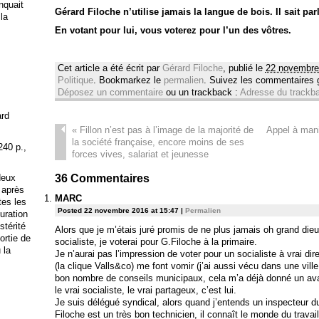
anquait
Gérard Filoche n’utilise jamais la langue de bois. Il sait par
 la
En votant pour lui, vous voterez pour l’un des vôtres.
Cet article a été écrit par
Gérard Filoche
, publié le
22 novembre
Politique
. Bookmarkez le
permalien
. Suivez les commentaires
Déposez un commentaire
ou un trackback :
Adresse du trackb
ard
«
Fillon n’est pas à l’image de la majorité de
Appel à mani
la société française, encore moins de ses
240 p.,
forces vives, salariat et jeunesse
deux
36
Commentaires
 après
MARC
tes les
Posted 22 novembre 2016 at 15:47
|
Permalien
uration
stérité
Alors que je m’étais juré promis de ne plus jamais oh grand die
ortie de
socialiste, je voterai pour G.Filoche à la primaire.
 la
Je n’aurai pas l’impression de voter pour un socialiste à vrai dire
(la clique Valls&co) me font vomir (j’ai aussi vécu dans une ville
bon nombre de conseils municipaux, cela m’a déjà donné un ava
le vrai socialiste, le vrai partageux, c’est lui.
Je suis délégué syndical, alors quand j’entends un inspecteur d
Filoche est un très bon technicien, il connaît le monde du travai