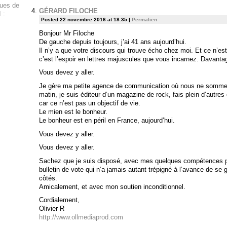
ques de
GÉRARD FILOCHE
 :
Posted 22 novembre 2016 at 18:35
|
Permalien
Bonjour Mr Filoche
De gauche depuis toujours, j’ai 41 ans aujourd’hui.
Il n’y a que votre discours qui trouve écho chez moi. Et ce n’est
c’est l’espoir en lettres majuscules que vous incarnez. Davant
Vous devez y aller.
Je gère ma petite agence de communication où nous ne sommes 
matin, je suis éditeur d’un magazine de rock, fais plein d’autres
car ce n’est pas un objectif de vie.
Le mien est le bonheur.
Le bonheur est en péril en France, aujourd’hui.
Vous devez y aller.
Vous devez y aller.
Sachez que je suis disposé, avec mes quelques compétences p
bulletin de vote qui n’a jamais autant trépigné à l’avance de se 
côtés.
Amicalement, et avec mon soutien inconditionnel.
Cordialement,
Olivier R
http://www.ollmediaprod.com