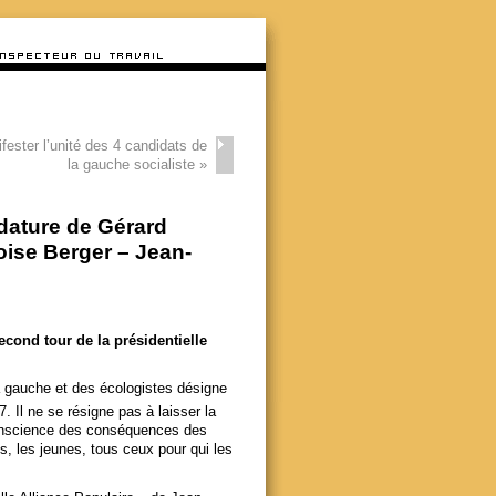
fester l’unité des 4 candidats de
la gauche socialiste
»
dature de Gérard
oise Berger – Jean-
cond tour de la présidentielle
la gauche et des écologistes désigne
7. Il ne se résigne pas à laisser la
p conscience des conséquences des
e)s, les jeunes, tous ceux pour qui les