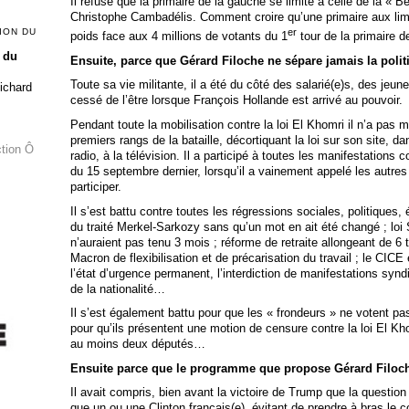
Il refuse que la primaire de la gauche se limite à celle de la « B
Christophe Cambadélis. Comment croire qu’une primaire aux limite
ION DU
er
poids face aux 4 millions de votants du 1
tour de la primaire de
 du
Ensuite, parce que Gérard Filoche ne sépare jamais la polit
Toute sa vie militante, il a été du côté des salarié(e)s, des jeunes
Richard
cessé de l’être lorsque François Hollande est arrivé au pouvoir.
Pendant toute la mobilisation contre la loi El Khomri il n’a pas
premiers rangs de la bataille, décortiquant la loi sur son site, da
ction Ô
radio, à la télévision. Il a participé à toutes les manifestations 
du 15 septembre dernier, lorsqu’il a vainement appelé les autre
participer.
Il s’est battu contre toutes les régressions sociales, politique
du traité Merkel-Sarkozy sans qu’un mot en ait été changé ; loi
n’auraient pas tenu 3 mois ; réforme de retraite allongeant de 6 t
Macron de flexibilisation et de précarisation du travail ; le CICE 
l’état d’urgence permanent, l’interdiction de manifestations syn
de la nationalité…
Il s’est également battu pour que les « frondeurs » ne votent pas
pour qu’ils présentent une motion de censure contre la loi El Kh
au moins deux députés…
Ensuite parce que le programme que propose Gérard Filoche
Il avait compris, bien avant la victoire de Trump que la question 
que un ou une Clinton français(e), évitant de prendre à bras le c