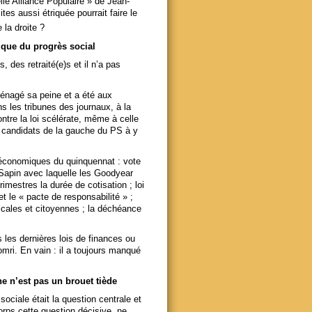
elle Alliance Populaire » de Jean-
s aussi étriquée pourrait faire le
 la droite ?
ique du progrès social
, des retraité(e)s et il n’a pas
 ménagé sa peine et a été aux
ns les tribunes des journaux, à la
contre la loi scélérate, même à celle
s candidats de la gauche du PS à y
s, économiques du quinquennat : vote
 Sapin avec laquelle les Goodyear
rimestres la durée de cotisation ; loi
et le « pacte de responsabilité » ;
dicales et citoyennes ; la déchéance
 les dernières lois de finances ou
omri. En vain : il a toujours manqué
 n’est pas un brouet tiède
sociale était la question centrale et
orps cette question décisive, ne