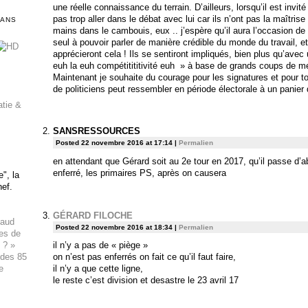
une réelle connaissance du terrain. D’ailleurs, lorsqu’il est invité
pas trop aller dans le débat avec lui car ils n’ont pas la maîtrise 
DANS
mains dans le cambouis, eux .. j’espère qu’il aura l’occasion de d
seul à pouvoir parler de manière crédible du monde du travail, et
apprécieront cela ! Ils se sentiront impliqués, bien plus qu’avec
euh la euh compétitititivité euh » à base de grands coups de m
Maintenant je souhaite du courage pour les signatures et pour t
de politiciens peut ressembler en période électorale à un panier 
atie &
SANSRESSOURCES
Posted 22 novembre 2016 at 17:14
|
Permalien
en attendant que Gérard soit au 2e tour en 2017, qu’il passe d’ab
enferré, les primaires PS, après on causera
", la
hef.
GÉRARD FILOCHE
haud
Posted 22 novembre 2016 at 18:34
|
Permalien
ues de
 ? »
il n’y a pas de « piège »
 des 85
on n’est pas enferrés on fait ce qu’il faut faire,
e
il n’y a que cette ligne,
le reste c’est division et desastre le 23 avril 17