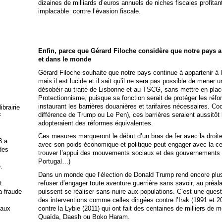
dizaines de milliards d’euros annuels de niches fiscales profitan
implacable contre l’évasion fiscale.
Enfin, parce que Gérard Filoche considère que notre pays a 
et dans le monde
Gérard Filoche souhaite que notre pays continue à appartenir à 
mais il est lucide et il sait qu’il ne sera pas possible de mener 
désobéir au traité de Lisbonne et au TSCG, sans mettre en plac
Protectionnisme, puisque sa fonction serait de protéger les réfo
instaurant les barrières douanières et tarifaires nécessaires. Co
brairie
différence de Trump ou Le Pen), ces barrières seraient aussitôt
F
adopteraient des réformes équivalentes.
Ces mesures marqueront le début d’un bras de fer avec la droit
3 a
avec son poids économique et politique peut engager avec la cert
 des
trouver l’appui des mouvements sociaux et des gouvernements
Portugal…)
.
Dans un monde que l’élection de Donald Trump rend encore plus
refuser d’engager toute aventure guerrière sans savoir, au préalab
t.
puissent se réaliser sans nuire aux populations. C’est une questi
la fraude
des interventions comme celles dirigées contre l’Irak (1991 et 20
contre la Lybie (2011) qui ont fait des centaines de milliers de 
 aux
Quaïda, Daesh ou Boko Haram.