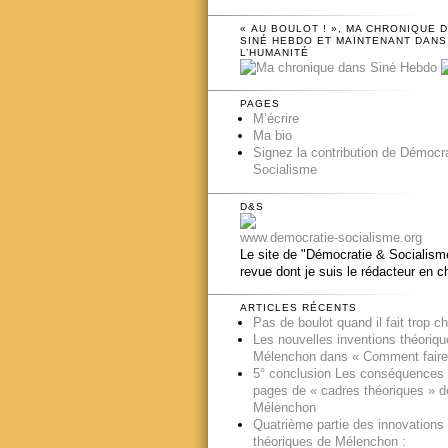
« AU BOULOT ! », MA CHRONIQUE 
SINÉ HEBDO ET MAINTENANT DANS
L’HUMANITÉ
PAGES
M’écrire
Ma bio
Signez la contribution de Démocr
Socialisme
D&S
www.democratie-socialisme.org
Le site de "Démocratie & Socialisme
revue dont je suis le rédacteur en c
ARTICLES RÉCENTS
Pas de boulot quand il fait trop c
Les nouvelles inventions théoriq
Mélenchon dans « Comment faire
5° conclusion Les conséquences
pages de « cadres théoriques » d
Mélenchon
Quatrième partie des innovations
théoriques de Mélenchon :