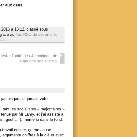
ler aux gens.
 2016 à 13:12
, classé sous
 grâce au
flux RSS de cet article
.
ack
.
fester l’unité des 4 candidats de
la gauche socialiste
»
u jamais jamais jamais voter
, tant les socialistes « majoritaires »
 tenue par Mr Lamy, et j’ai assisté à
nt goût … ), même si dans le fond,
u travail causer, ça me cause.
l, argumente chiffres à la clé et avec