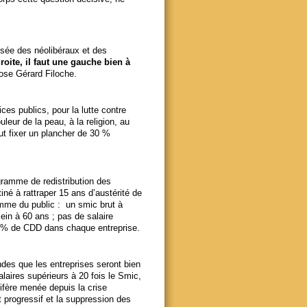
ssée des néolibéraux et des
roite, il faut une gauche bien à
ose Gérard Filoche.
es publics, pour la lutte contre
ouleur de la peau, à la religion, au
ut fixer un plancher de 30 %
ogramme de redistribution des
iné à rattraper 15 ans d’austérité de
omme du public : un smic brut à
lein à 60 ans ; pas de salaire
 5 % de CDD dans chaque entreprise.
des que les entreprises seront bien
alaires supérieurs à 20 fois le Smic,
tifère menée depuis la crise
 progressif et la suppression des