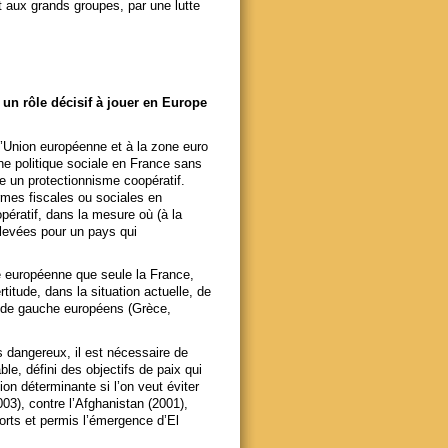
t aux grands groupes, par une lutte
un rôle décisif à jouer en Europe
l’Union européenne et à la zone euro
une politique sociale en France sans
e un protectionnisme coopératif.
rmes fiscales ou sociales en
opératif, dans la mesure où (à la
 levées pour un pays qui
e européenne que seule la France,
itude, dans la situation actuelle, de
 de gauche européens (Grèce,
 dangereux, il est nécessaire de
le, défini des objectifs de paix qui
on déterminante si l’on veut éviter
03), contre l’Afghanistan (2001),
morts et permis l’émergence d’El