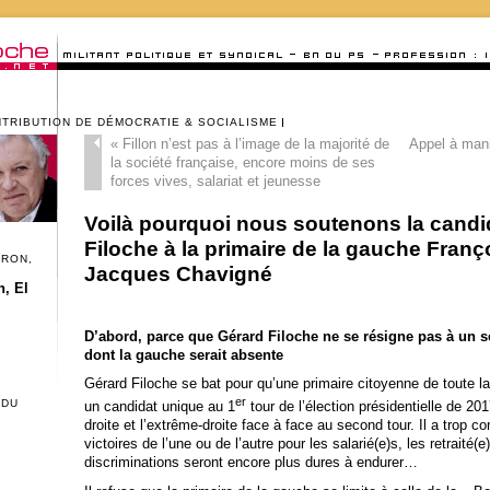
NTRIBUTION DE DÉMOCRATIE & SOCIALISME
«
Fillon n’est pas à l’image de la majorité de
Appel à mani
la société française, encore moins de ses
forces vives, salariat et jeunesse
Voilà pourquoi nous soutenons la candi
Filoche à la primaire de la gauche Franç
CRON,
Jacques Chavigné
, El
D’abord, parce que Gérard Filoche ne se résigne pas à un se
dont la gauche serait absente
Gérard Filoche se bat pour qu’une primaire citoyenne de toute 
er
 DU
un candidat unique au 1
tour de l’élection présidentielle de 201
droite et l’extrême-droite face à face au second tour. Il a tro
victoires de l’une ou de l’autre pour les salarié(e)s, les retraité(
discriminations seront encore plus dures à endurer…