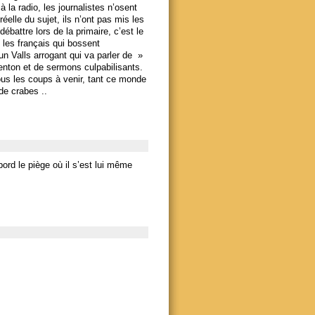
 à la radio, les journalistes n’osent
réelle du sujet, ils n’ont pas mis les
ébattre lors de la primaire, c’est le
 les français qui bossent
 un Valls arrogant qui va parler de »
enton et de sermons culpabilisants.
ous les coups à venir, tant ce monde
de crabes ..
ord le piège où il s’est lui même