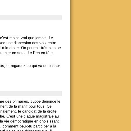
 c’est moins vrai que jamais. Le
 avec une dispersion des voix entre
à la droite. On pourrait très bien se
premier ce serait Le Pen en tête.
s, et regardez ce qui va se passer
ème des primaires. Juppé dénonce le
mment de la manif pour tous. Ce
Finalement, le candidat de la droite
uche. C’est une claque magistrale au
 la vie démocratique en choisissant
s, comment peux-tu participer à la