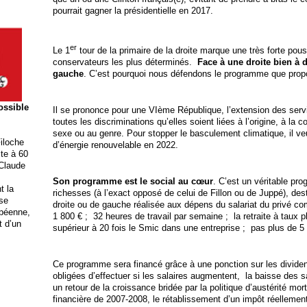
pourrait gagner la présidentielle en 2017.
er
Le 1
tour de la primaire de la droite marque une très forte pou
conservateurs les plus déterminés.
Face à une droite bien à d
gauche
. C’est pourquoi nous défendons le programme que prop
possible
Il se prononce pour une VIème République, l’extension des servic
toutes les discriminations qu’elles soient liées à l’origine, à la c
sexe ou au genre. Pour stopper le basculement climatique, il ve
iloche
d’énergie renouvelable en 2022.
ite à 60
 Claude
Son programme est le social au cœur
. C’est un véritable pr
t la
richesses (à l’exact opposé de celui de Fillon ou de Juppé), dest
ise
droite ou de gauche réalisée aux dépens du salariat du privé c
opéenne,
1 800 € ; 32 heures de travail par semaine ; la retraite à taux p
t d’un
supérieur à 20 fois le Smic dans une entreprise ; pas plus de
Ce programme sera financé grâce à une ponction sur les dividen
obligées d’effectuer si les salaires augmentent, la baisse des s
un retour de la croissance bridée par la politique d’austérité mor
financière de 2007-2008, le rétablissement d’un impôt réellement