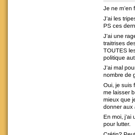
Je ne m’en 
J’ai les tri
PS ces dern
J’ai une rage
traitrises d
TOUTES les i
politique au
J’ai mal pou
nombre de g
Oui, je suis
me laisser b
mieux que je
donner aux a
En moi, j’ai
pour lutter.
Crétin? Peut 