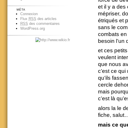
et il y a des
MÉTA
mépriser, d
Connexion
Flux
RSS
des articles
étriqués et p
RSS
des commentaires
sans le comb
WordPress.org
combats en 
besoin l’un d
et ces peti
veulent inte
que nous avon
c’est ce qui
qu’ils fassen
cercle dehor
mais pourquo
c’est là qu’e
alors la le d
fiche, salut
mais ce que