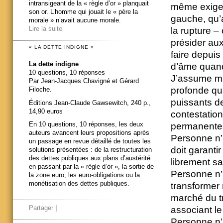
intransigeant de la « règle d’or » planquait
même exigen
son or. L’homme qui jouait le « père la
gauche, qu’a
morale » n’avait aucune morale.
Lire la suite
la rupture –
présider au
« LA DETTE INDIGNE »
faire depuis
La dette indigne
d’âme quand 
10 questions, 10 réponses
J’assume ma
Par Jean-Jacques Chavigné et Gérard
profonde qu
Filoche.
puissants d
Éditions Jean-Claude Gawsewitch, 240 p.,
14,90 euros
contestation
En 10 questions, 10 réponses, les deux
permanentes
auteurs avancent leurs propositions après
Personne n’
un passage en revue détaillé de toutes les
doit garantir
solutions présentées : de la restructuration
des dettes publiques aux plans d’austérité
librement sa
en passant par la « règle d’or », la sortie de
Personne n’
la zone euro, les euro-obligations ou la
monétisation des dettes publiques.
transformer 
marché du tr
Partager
|
associant le
Personne n’i