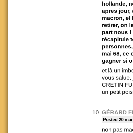
hollande, n
apres jour,
macron, el k
retirer, on
part nous !
récapitule 
personnes, 
mai 68, ce c
gagner si on
et là un imbe
vous salue, j
CRETIN FU
un petit pois
GÉRARD F
Posted 20 mar
non pas macr