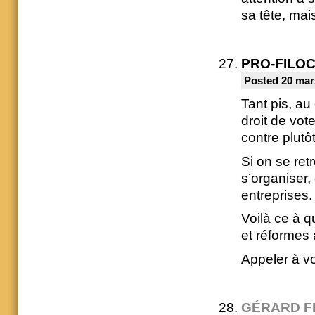
sa tête, mai
PRO-FILO
Posted 20 mar
Tant pis, au 
droit de vot
contre plutô
Si on se ret
s’organiser
entreprises.
Voilà ce à q
et réformes
Appeler à v
GÉRARD F