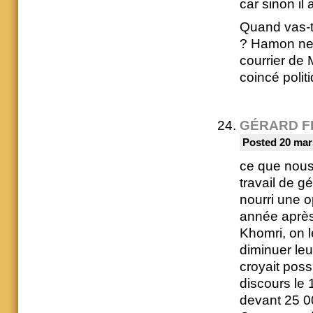
car sinon il
Quand vas-tu
? Hamon ne 
courrier de 
coincé politi
GÉRARD F
Posted 20 mar
ce que nous 
travail de g
nourri une o
année après 
Khomri, on le
diminuer leu
croyait poss
discours le 
devant 25 0