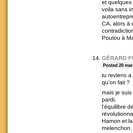
et quelques
voila sans i
autoentrepr
CA, alors à 
contradictio
Poutou à Ma
GÉRARD F
Posted 20 mar
tu reviens a 
qu’on fait ?
mais je sui
pardi,
l’équilibre 
révolutionna
Hamon et la
melenchon, c