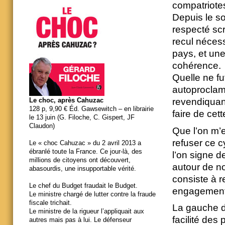
compatriote
Depuis le so
respecté scr
recul nécess
pays, et une
cohérence.
Quelle ne fu
autoproclam
revendiquan
Le choc, après Cahuzac
128 p, 9,90 € Éd. Gawsewitch – en librairie
faire de cet
le 13 juin (G. Filoche, C. Gispert, JF
Claudon)
Que l’on m’e
refuser ce c
Le « choc Cahuzac » du 2 avril 2013 a
ébranlé toute la France. Ce jour-là, des
l’on signe d
millions de citoyens ont découvert,
autour de no
abasourdis, une insupportable vérité.
consiste à r
Le chef du Budget fraudait le Budget.
engagemen
Le ministre chargé de lutter contre la fraude
fiscale trichait.
La gauche da
Le ministre de la rigueur l’appliquait aux
facilité des
autres mais pas à lui. Le défenseur