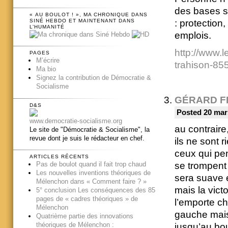
des bases s
« AU BOULOT ! », MA CHRONIQUE DANS
SINÉ HEBDO ET MAINTENANT DANS
: protection
L’HUMANITÉ
emplois.
http://www.l
PAGES
M’écrire
trahison-85
Ma bio
Signez la contribution de Démocratie &
Socialisme
GÉRARD F
D&S
Posted 20 mar
www.democratie-socialisme.org
au contraire,
Le site de "Démocratie & Socialisme", la
revue dont je suis le rédacteur en chef.
ils ne sont r
ceux qui pen
ARTICLES RÉCENTS
Pas de boulot quand il fait trop chaud
se trompent 
Les nouvelles inventions théoriques de
sera suave e
Mélenchon dans « Comment faire ? »
mais la vic
5° conclusion Les conséquences des 85
pages de « cadres théoriques » de
l’emporte ch
Mélenchon
gauche mais
Quatrième partie des innovations
théoriques de Mélenchon :
jusqu’au bou