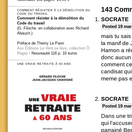
143
Comm
COMMENT RÉSISTER À LA DÉMOLITION DU
CODE DU TRAVAIL
Comment résister à la démolition du
SOCRATE
Code du travail
Posted 19 mar
(G. Filoche, en collaboration avec Richard
Abauzit.)
mais tu sais
la manif de
Préface de Thierry Le Paon
Aux Éditions Le Vent se lève, collection Ô
Hamon a réu
Rages !
Nouveauté 116 p. 10 euros
donc aucun 
comment ceu
UNE VRAIE RETRAITE À 60 ANS
candisat qui
meme pas e
SOCRATE
Posted 19 mar
Dans une tr
qui l’accuse
parrainé Ben