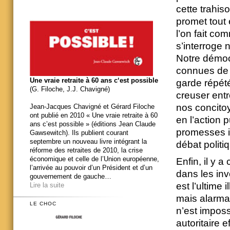
cette trahis
promet tout 
l’on fait co
s’interroge 
Notre démocr
connues de 
Une vraie retraite à 60 ans c‘est possible
garde répété
(G. Filoche, J.J. Chavigné)
creuser entr
nos concitoy
Jean-Jacques Chavigné et Gérard Filoche
ont publié en 2010 « Une vraie retraite à 60
en l’action 
ans c’est possible » (éditions Jean Claude
promesses in
Gawsewitch). Ils publient courant
septembre un nouveau livre intégrant la
débat politi
réforme des retraites de 2010, la crise
économique et celle de l’Union européenne,
Enfin, il y 
l’arrivée au pouvoir d’un Président et d’un
dans les inv
gouvernement de gauche…
est l’ultime
Lire la suite
mais alarma
LE CHOC
n’est imposs
autoritaire 