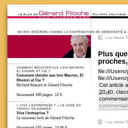
Le blog de Gérard Filoche
MA BIO
M’ÉCRIRE
SIGNEZ LA CONTRIBUTION DE DÉMOCRATIE &
«
La clause Ta
Plus que
proches,
COMMENT RÉSISTER AUX LOIS MACRON,
file:///Use
EL KHOMRI ET CIE ?
Comment résister aux lois Macron, El
file:///Use
Khomri et Cie ?
Cet article 
Richard Abauzit et Gérard Filoche
20:40
, cla
Nouveauté 180 pages. 12 €
commentair
commentai
« VIVE L’ENTREPRISE ? » LE CODE DU
TRAVAIL EN DANGER
Vive l'entreprise ?
Le nouveau livre de Gérard Filoche
«
La clause Ta
Nouveauté 192 pages. 14,95 €