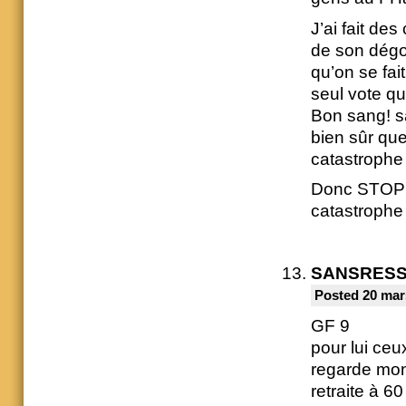
J’ai fait de
de son dégoû
qu’on se fait
seul vote q
Bon sang! s
bien sûr que 
catastrophe
Donc STOP! l
catastrophe
SANSRES
Posted 20 mar
GF 9
pour lui ceu
regarde mon
retraite à 