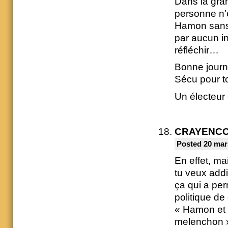
Dans la gra
personne n’e
Hamon sans
par aucun i
réfléchir…
Bonne journ
Sécu pour t
Un électeur 
CRAYENC
Posted 20 mar
En effet, ma
tu veux addi
ça qui a per
politique de
« Hamon et l
melenchon »