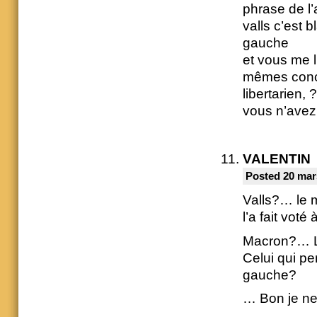
phrase de l’
valls c’est b
gauche
et vous me l
mêmes conce
libertarien, ?
vous n’avez
VALENTIN
Posted 20 mar
Valls?… le m
l’a fait vot
Macron?… Le
Celui qui pe
gauche?
… Bon je ne