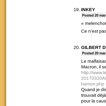
INKEY
Posted 20 mar
« melenchon 
Ce n’est pas
GILBERT 
Posted 20 mar
Le malfaisan
Macron, il 
http://www.l
20170320ART
hamon.php
Quand je dis
trouvait déj
pour la cau