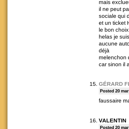
mais exclue
il ne peut p
sociale qui 
et un ticket
le bon choix
helas je suis
aucune autor
déjà
melenchon de
car sinon il
GÉRARD F
Posted 20 mar
faussaire m
VALENTIN
Posted 20 mar