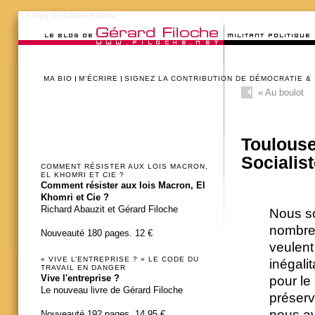
Le blog de Gérard Filoche
MA BIO
M’ÉCRIRE
SIGNEZ LA CONTRIBUTION DE DÉMOCRATIE &
«
Au boulot
Toulouse
Socialis
COMMENT RÉSISTER AUX LOIS MACRON,
EL KHOMRI ET CIE ?
Comment résister aux lois Macron, El
Khomri et Cie ?
Richard Abauzit et Gérard Filoche
Nous s
nombreu
Nouveauté 180 pages. 12 €
veulent
« VIVE L’ENTREPRISE ? » LE CODE DU
inégalit
TRAVAIL EN DANGER
Vive l'entreprise ?
pour le
Le nouveau livre de Gérard Filoche
préserv
nous av
Nouveauté 192 pages. 14,95 €