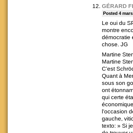
GÉRARD F
Posted 4 mars
Le oui du SP
montre encore
démocratie e
chose. JG
Martine Ste
Martine Stem
C’est Schröd
Quant à Merk
sous son go
ont étonnamm
qui certe ét
économiques,
l’occasion d
gauche, viti
texto: » Si j
de trouver u