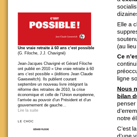
sociali
dizaine
Elle a 
suppres
soutenu
(au lie
Une vraie retraite à 60 ans c‘est possible
(G. Filoche, J.J. Chavigné)
Ce n’e
continu
Jean-Jacques Chavigné et Gérard Filoche
ont publié en 2010 « Une vraie retraite à 60
préoccu
ans c’est possible » (éditions Jean Claude
ligne so
Gawsewitch). Ils publient courant
septembre un nouveau livre intégrant la
Nous ne
réforme des retraites de 2010, la crise
économique et celle de l’Union européenne,
bilan 
l’arrivée au pouvoir d’un Président et d’un
penser 
gouvernement de gauche…
d’errem
Lire la suite
notre é
LE CHOC
C’est l
d’une v