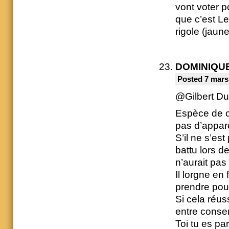
vont voter p
que c’est Le 
rigole (jaun
DOMINIQU
Posted 7 mars
@Gilbert Du
Espèce de c
pas d’appare
S’il ne s’est
battu lors d
n’aurait pas 
Il lorgne en 
prendre pour
Si cela réus
entre conser
Toi tu es pa