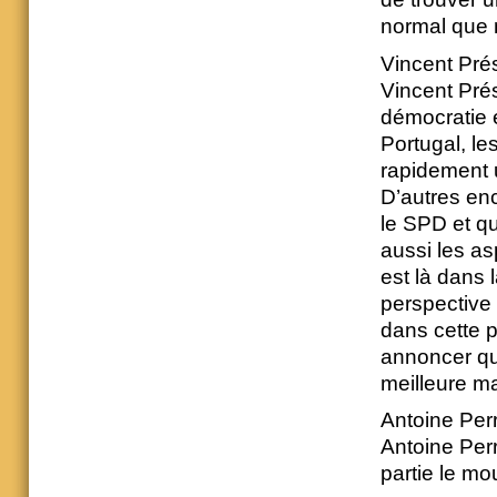
normal que n
Vincent Pr
Vincent Prés
démocratie 
Portugal, le
rapidement u
D’autres enc
le SPD et qu
aussi les a
est là dans 
perspective 
dans cette p
annoncer qu’
meilleure m
Antoine Perr
Antoine Per
partie le mo