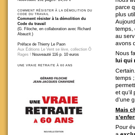
parce q
COMMENT RÉSISTER À LA DÉMOLITION DU
plus ut
CODE DU TRAVAIL
Comment résister à la démolition du
Aujourd
Code du travail
temps, 
(G. Filoche, en collaboration avec Richard
Abauzit.)
au serv
avons d
Préface de Thierry Le Paon
Aux Éditions Le Vent se lève, collection Ô
Nous fa
Rages !
Nouveauté 116 p. 10 euros
lui qui
UNE VRAIE RETRAITE À 60 ANS
Certain
temps ;
permett
et qu’i
d’une g
Mais ch
s’enfer
Pour évi
a
excl