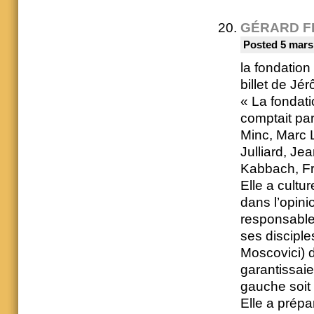
GÉRARD F
Posted 5 mars
la fondation
billet de Jé
« La fondat
comptait par
Minc, Marc 
Julliard, Je
Kabbach, Fra
Elle a cultu
dans l’opini
responsable
ses discipl
Moscovici) da
garantissaie
gauche soit 
Elle a prépa