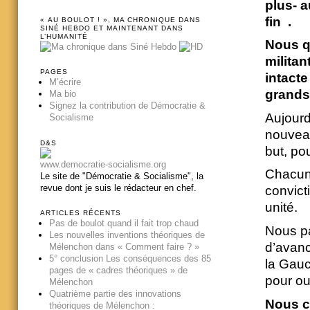
plus- a
fin .
« AU BOULOT ! », MA CHRONIQUE DANS
SINÉ HEBDO ET MAINTENANT DANS
L’HUMANITÉ
Nous q
militan
PAGES
intacte
M’écrire
grands
Ma bio
Signez la contribution de Démocratie &
Aujourd
Socialisme
nouveau
D&S
but, po
www.democratie-socialisme.org
Chacun·e
Le site de "Démocratie & Socialisme", la
revue dont je suis le rédacteur en chef.
convict
unité.
ARTICLES RÉCENTS
Pas de boulot quand il fait trop chaud
Nous pa
Les nouvelles inventions théoriques de
d’avanc
Mélenchon dans « Comment faire ? »
5° conclusion Les conséquences des 85
la Gauc
pages de « cadres théoriques » de
pour ouv
Mélenchon
Quatrième partie des innovations
Nous c
théoriques de Mélenchon :