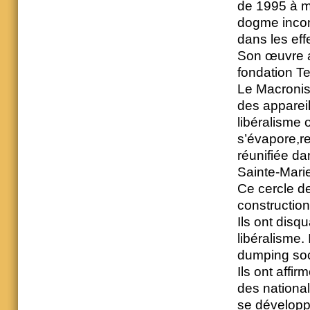
de 1995 à ma
dogme incont
dans les eff
Son œuvre a
fondation Te
Le Macronis
des appareil
libéralisme o
s’évapore,re
réunifiée d
Sainte-Marie
Ce cercle de 
constructio
Ils ont disqu
libéralisme.
dumping soci
Ils ont affi
des national
se développ