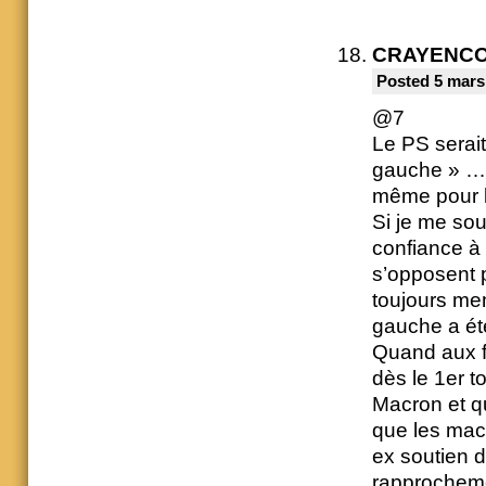
CRAYENC
Posted 5 mars
@7
Le PS serait
gauche » … a
même pour la
Si je me sou
confiance à
s’opposent 
toujours me
gauche a été
Quand aux fa
dès le 1er t
Macron et qu
que les macr
ex soutien d
rapprocheme