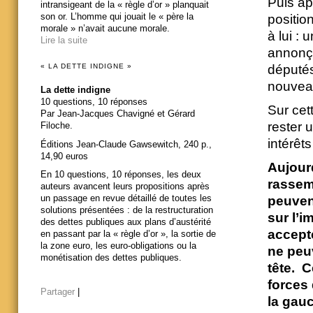
Puis ap
intransigeant de la « règle d’or » planquait
son or. L’homme qui jouait le « père la
positio
morale » n’avait aucune morale.
à lui :
Lire la suite
annonça
« LA DETTE INDIGNE »
députés
nouvea
La dette indigne
10 questions, 10 réponses
Sur cet
Par Jean-Jacques Chavigné et Gérard
rester 
Filoche.
intérêts
Éditions Jean-Claude Gawsewitch, 240 p.,
14,90 euros
Aujourd
En 10 questions, 10 réponses, les deux
rassem
auteurs avancent leurs propositions après
un passage en revue détaillé de toutes les
peuven
solutions présentées : de la restructuration
sur l’
des dettes publiques aux plans d’austérité
accept
en passant par la « règle d’or », la sortie de
la zone euro, les euro-obligations ou la
ne peu
monétisation des dettes publiques.
tête. 
forces 
Partager
|
la gauc