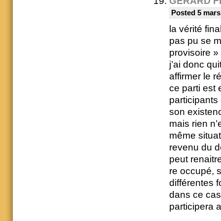
GÉRARD F
Posted 5 mars
la vérité fi
pas pu se m
provisoire »
j’ai donc qui
affirmer le 
ce parti es
participant
son existen
mais rien n’
même situati
revenu du dé
peut renaitre
re occupé, s
différentes
dans ce cas 
participera