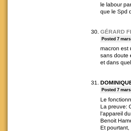
le labour p
que le Spd q
GÉRARD F
Posted 7 mars
macron est u
sans doute e
et dans que
DOMINIQU
Posted 7 mars
Le fonction
La preuve: O
l’appareil d
Benoit Hamo
Et pourtant,