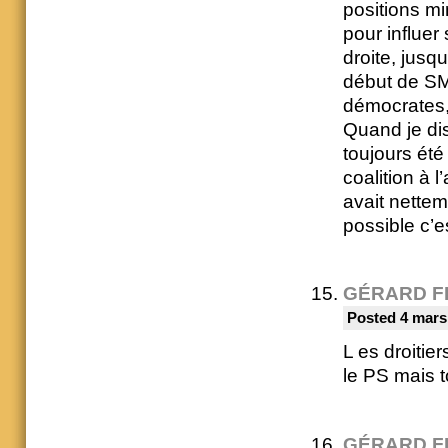
positions mi
pour influer
droite, jusq
début de SM
démocrates, i
Quand je dis
toujours été
coalition à l
avait netteme
possible c’es
GÉRARD F
Posted 4 mars
L es droitie
le PS mais 
GÉRARD F