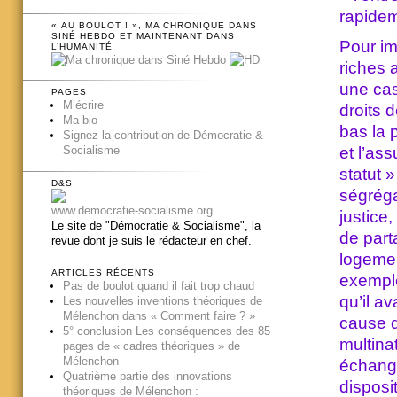
rapidem
« AU BOULOT ! », MA CHRONIQUE DANS
SINÉ HEBDO ET MAINTENANT DANS
Pour im
L’HUMANITÉ
riches 
une cas
PAGES
M’écrire
droits 
Ma bio
bas la p
Signez la contribution de Démocratie &
et l’as
Socialisme
statut »
D&S
ségréga
www.democratie-socialisme.org
justice,
Le site de "Démocratie & Socialisme", la
de parta
revue dont je suis le rédacteur en chef.
logemen
ARTICLES RÉCENTS
exemple
Pas de boulot quand il fait trop chaud
qu’il a
Les nouvelles inventions théoriques de
Mélenchon dans « Comment faire ? »
cause d
5° conclusion Les conséquences des 85
multina
pages de « cadres théoriques » de
Mélenchon
échange
Quatrième partie des innovations
disposi
théoriques de Mélenchon :