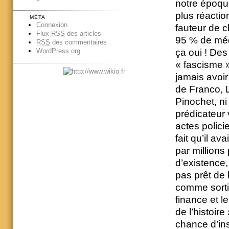
notre époque,
plus réactio
MÉTA
Connexion
fauteur de c
Flux
RSS
des articles
95 % de média
RSS
des commentaires
ça oui ! Des
WordPress.org
« fascisme 
jamais avoir
de Franco, L
Pinochet, ni 
prédicateur
actes policie
fait qu’il a
par millions
d’existence
pas prêt de l
comme sorti
finance et l
de l’histoire
chance d’ins