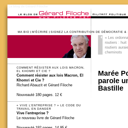
Le blog de Gérard Filoche
MA BIO
M’ÉCRIRE
SIGNEZ LA CONTRIBUTION DE DÉMOCRATIE &
«
Les ordonna
routiers : hui
routiers aurai
cheminots
COMMENT RÉSISTER AUX LOIS MACRON,
EL KHOMRI ET CIE ?
Marée Po
Comment résister aux lois Macron, El
parole un
Khomri et Cie ?
Richard Abauzit et Gérard Filoche
Bastille
Nouveauté 180 pages. 12 €
« VIVE L’ENTREPRISE ? » LE CODE DU
TRAVAIL EN DANGER
Vive l'entreprise ?
Le nouveau livre de Gérard Filoche
Nouveauté 192 pages. 14,95 €