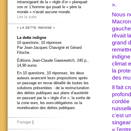
intransigeant de la « règle d’or » planquait
».
son or. L’homme qui jouait le « père la
morale » n’avait aucune morale.
Nous n
Lire la suite
Macron 
gauche e
« LA DETTE INDIGNE »
rêvait l
La dette indigne
grand d
10 questions, 10 réponses
Par Jean-Jacques Chavigné et Gérard
remettr
Filoche.
indigne
Éditions Jean-Claude Gawsewitch, 240 p.,
climat e
14,90 euros
la prot
En 10 questions, 10 réponses, les deux
des mul
auteurs avancent leurs propositions après
un passage en revue détaillé de toutes les
Il fait 
solutions présentées : de la restructuration
des dettes publiques aux plans d’austérité
profond
en passant par la « règle d’or », la sortie de
cordée 
la zone euro, les euro-obligations ou la
ruissel
monétisation des dettes publiques.
c’est un
singean
Partager
|
« l’ent