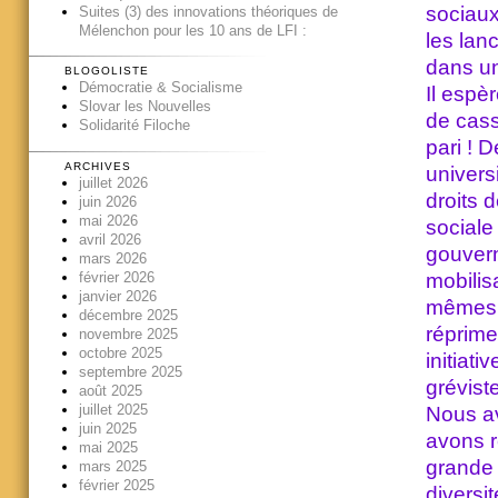
sociaux
Suites (3) des innovations théoriques de
Mélenchon pour les 10 ans de LFI :
les lan
dans un
BLOGOLISTE
Démocratie & Socialisme
Il espèr
Slovar les Nouvelles
de cass
Solidarité Filoche
pari ! D
ARCHIVES
univers
juillet 2026
droits 
juin 2026
mai 2026
sociale
avril 2026
gouver
mars 2026
mobilisa
février 2026
janvier 2026
mêmes o
décembre 2025
réprime
novembre 2025
octobre 2025
initiat
septembre 2025
grévist
août 2025
juillet 2025
Nous av
juin 2025
avons r
mai 2025
grande 
mars 2025
février 2025
diversi