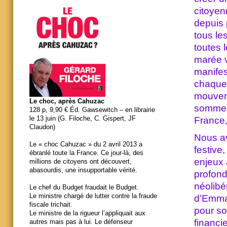
citoyen
depuis 
tous le
toutes l
marée 
manifes
chaque 
mouveme
Le choc, après Cahuzac
sommes
128 p, 9,90 € Éd. Gawsewitch – en librairie
le 13 juin (G. Filoche, C. Gispert, JF
France
Claudon)
Nous av
Le « choc Cahuzac » du 2 avril 2013 a
festive
ébranlé toute la France. Ce jour-là, des
enjeux 
millions de citoyens ont découvert,
abasourdis, une insupportable vérité.
profond
néolibé
Le chef du Budget fraudait le Budget.
Le ministre chargé de lutter contre la fraude
d’Emman
fiscale trichait.
pour so
Le ministre de la rigueur l’appliquait aux
financi
autres mais pas à lui. Le défenseur