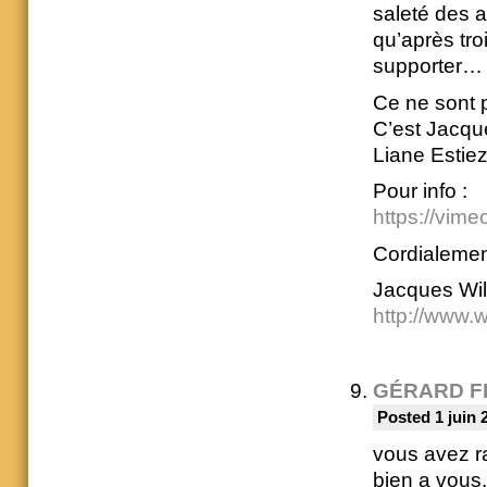
saleté des a
qu’après tro
supporter…
Ce ne sont p
C’est Jacque
Liane Estiez
Pour info :
https://vim
Cordialeme
Jacques Wi
http://www.
GÉRARD F
Posted 1 juin 
vous avez ra
bien a vous,