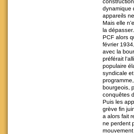
construction
dynamique d
appareils ne
Mais elle n’
la dépasser
PCF alors qu
février 1934,
avec la bou
préférait l’
populaire él
syndicale et
programme, r
bourgeois, p
conquêtes d
Puis les app
grève fin ju
a alors fait
ne perdent 
mouvement n’