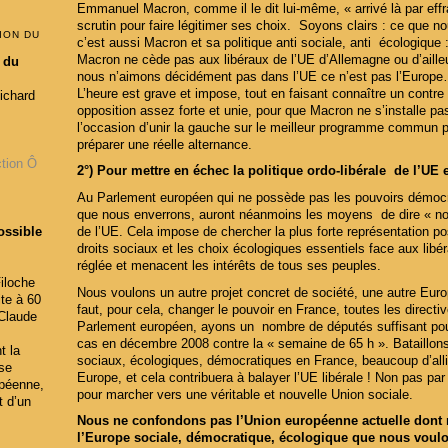
Emmanuel Macron, comme il le dit lui-même, « arrivé là par effr
scrutin pour faire légitimer ses choix. Soyons clairs : ce que n
ION DU
c’est aussi Macron et sa politique anti sociale, anti écologique :
Macron ne cède pas aux libéraux de l’UE d’Allemagne ou d’aille
 du
nous n’aimons décidément pas dans l’UE ce n’est pas l’Europe… 
L’heure est grave et impose, tout en faisant connaître un contre p
Richard
opposition assez forte et unie, pour que Macron ne s’installe pa
l’occasion d’unir la gauche sur le meilleur programme commun p
préparer une réelle alternance.
ction Ô
2°) Pour mettre en échec la politique ordo-libérale de l’UE 
Au Parlement européen qui ne possède pas les pouvoirs démocrat
que nous enverrons, auront néanmoins les moyens de dire « non 
de l’UE. Cela impose de chercher la plus forte représentation p
possible
droits sociaux et les choix écologiques essentiels face aux libé
réglée et menacent les intérêts de tous ses peuples.
iloche
Nous voulons un autre projet concret de société, une autre Eur
ite à 60
faut, pour cela, changer le pouvoir en France, toutes les direc
 Claude
Parlement européen, ayons un nombre de députés suffisant pour
cas en décembre 2008 contre la « semaine de 65 h ». Bataillons
t la
sociaux, écologiques, démocratiques en France, beaucoup d’alli
ise
Europe, et cela contribuera à balayer l’UE libérale ! Non pas pa
opéenne,
pour marcher vers une véritable et nouvelle Union sociale.
t d’un
Nous ne confondons pas l’Union européenne actuelle dont n
l’Europe sociale, démocratique, écologique que nous voul