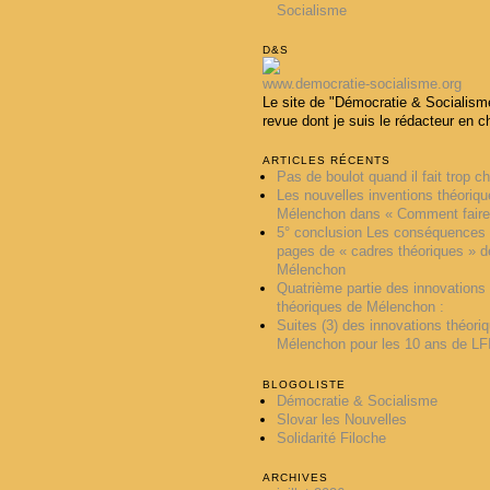
Socialisme
D&S
www.democratie-socialisme.org
Le site de "Démocratie & Socialisme
revue dont je suis le rédacteur en c
ARTICLES RÉCENTS
Pas de boulot quand il fait trop c
Les nouvelles inventions théoriq
Mélenchon dans « Comment faire
5° conclusion Les conséquences
pages de « cadres théoriques » d
Mélenchon
Quatrième partie des innovations
théoriques de Mélenchon :
Suites (3) des innovations théori
Mélenchon pour les 10 ans de LFI
BLOGOLISTE
Démocratie & Socialisme
Slovar les Nouvelles
Solidarité Filoche
ARCHIVES