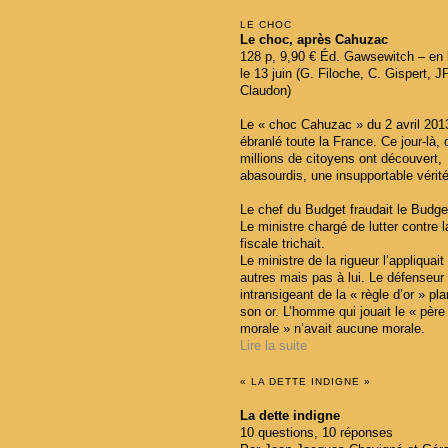
LE CHOC
Le choc, après Cahuzac
128 p, 9,90 € Éd. Gawsewitch – en li
le 13 juin (G. Filoche, C. Gispert, J
Claudon)
Le « choc Cahuzac » du 2 avril 201
ébranlé toute la France. Ce jour-là,
millions de citoyens ont découvert,
abasourdis, une insupportable vérité
Le chef du Budget fraudait le Budge
Le ministre chargé de lutter contre 
fiscale trichait.
Le ministre de la rigueur l’appliquait
autres mais pas à lui. Le défenseur
intransigeant de la « règle d’or » pl
son or. L’homme qui jouait le « père
morale » n’avait aucune morale.
Lire la suite
« LA DETTE INDIGNE »
La dette indigne
10 questions, 10 réponses