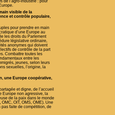
 de l’agro-industrie : pour
Europe.
ain visible de la
ence et contrôle populaire,
euples pour prendre en main
ocratique d’une Europe au
le les droits du Parlement
dure législative ordinaire,
ciétés anonymes qui doivent
lectifs de contrôle de la part
és. Combattre toutes les
 fondamentaux entre les
migrés, jeunes, selon leurs
ons sexuelles, l’origine, la
on, une Europe coopérative,
artagée et digne, de l’accueil
ne Europe non agressive, la
euse de la paix dans le monde
NU, OMC, OIT, OMS, OME). Une
n pas faite de compétition, de