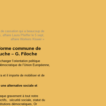
 de cassation qui a beaucoup de
, affaire Laura Pfeiffer le 5 sept,
affaire Workers Kluwer
»
ateforme commune de
uche – G. Filoche
hanger l’orientation politique
tidémocratique de l’Union Européenne,
ra et il importe de mobiliser et de
une alternative sociale et
aque gravement à tout notre
ectifs, sécurité sociale, statut du
nstitutions démocratiques, Or