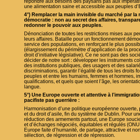
répondre aux besoins des paysans pas aux impératifs
une alimentation saine et accessible aux peuples d’
4°) Remplacer la main invisible du marché par la m
démocratie : non au secret des affaires, transpar
redonner le pouvoir aux peuples.
Dénonciation de toutes les restrictions mises aux p
leurs affaires. Bataille pour un fonctionnement dém
service des populations, en renforçant le plus possib
(élargissement du périmètre d’application de la procé
droit d’initiative législative). Ce ne sont pas des so
décider de notre sort : développer les instruments col
des institutions publiques, des usagers et des salari
discriminations, garantir l’égalité de tous les droits
peuples et entre les humains, femmes et hommes, im
qualifications, et quels que soient l’âge, les orientati
langue.
5°) Une Europe ouverte et attentive à l’immigrati
pacifiste pas guerrière :
Harmonisation d’une politique européenne ouverte, p
et du droit d’asile, fin du système de Dublin. Pour u
réduction des armements partout, une Europe souci
et d’échanges négociés, équitables et régulés (O
Europe faite d’humanité, de partage, attractive et no
sélection, de régression et de répression.