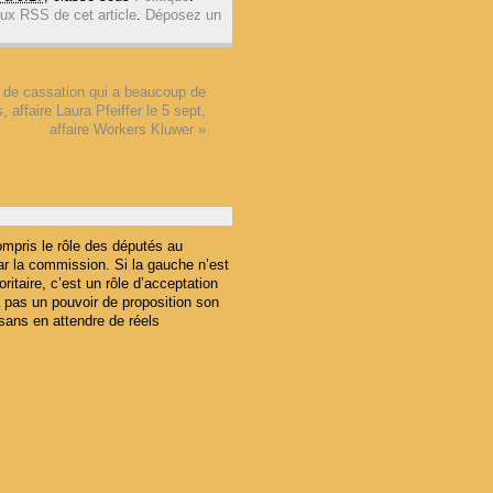
lux RSS de cet article
.
Déposez un
 de cassation qui a beaucoup de
, affaire Laura Pfeiffer le 5 sept,
affaire Workers Kluwer
»
ompris le rôle des députés au
ar la commission. Si la gauche n’est
oritaire, c’est un rôle d’acceptation
 pas un pouvoir de proposition son
 sans en attendre de réels