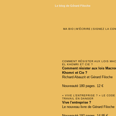
Le blog de Gérard Filoche
MA BIO
M’ÉCRIRE
SIGNEZ LA CO
COMMENT RÉSISTER AUX LOIS MA
EL KHOMRI ET CIE ?
Comment résister aux lois Macron
Khomri et Cie ?
Richard Abauzit et Gérard Filoche
Nouveauté 180 pages. 12 €
« VIVE L’ENTREPRISE ? » LE CODE
TRAVAIL EN DANGER
Vive l'entreprise ?
Le nouveau livre de Gérard Filoche
Nouveauté 192 pages. 14,95 €