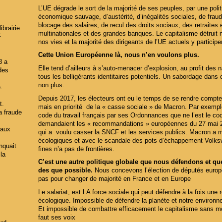
L’UE dégrade le sort de la majorité de ses peuples, par une polit
économique sauvage, d’austérité, d’inégalités sociales, de fra
blocage des salaires, de recul des droits sociaux, des retraites et
brairie
multinationales et des grandes banques. Le capitalisme détruit 
F
nos vies et la majorité des dirigeants de l’UE actuels y participe
Cette Union Européenne là, nous n’en voulons plus.
3 a
Elle tend d’ailleurs à s’auto-menacer d’explosion, au profit des 
 des
tous les belligérants identitaires potentiels. Un sabordage dans
non plus.
.
Depuis 2017, les électeurs ont eu le temps de se rendre compte 
t.
mais en priorité de la « casse sociale » de Macron. Par exemp
la fraude
code du travail français par ses Ordonnances que ne l’est le cod
demandaient les « recommandations » européennes du 27 mai 
 aux
qui a voulu casser la SNCF et les services publics. Macron a mul
écologiques et avec le scandale des pots d’échappement Volkswa
anquait
fines n’a pas de frontières.
 la
C’est une autre politique globale que nous défendons et qu
des que possible.
Nous concevons l’élection de députés eur
pas pour changer de majorité en France et en Europe
Le salariat, est LA force sociale qui peut défendre à la fois une r
écologique. Impossible de défendre la planète et notre environn
Et impossible de combattre efficacement le capitalisme sans mobil
faut ses voix