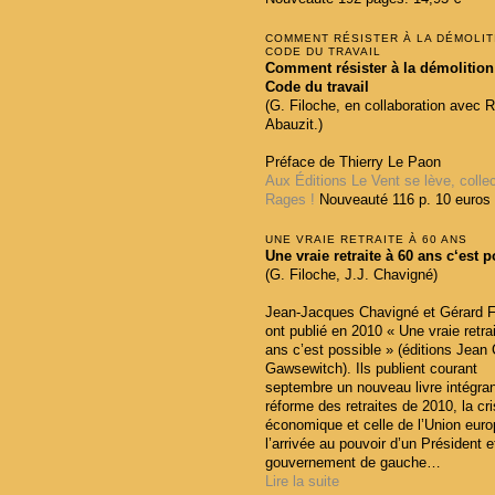
COMMENT RÉSISTER À LA DÉMOLIT
CODE DU TRAVAIL
Comment résister à la démolition
Code du travail
(G. Filoche, en collaboration avec 
Abauzit.)
Préface de Thierry Le Paon
Aux Éditions Le Vent se lève, colle
Rages !
Nouveauté 116 p. 10 euros
UNE VRAIE RETRAITE À 60 ANS
Une vraie retraite à 60 ans c‘est 
(G. Filoche, J.J. Chavigné)
Jean-Jacques Chavigné et Gérard F
ont publié en 2010 « Une vraie retra
ans c’est possible » (éditions Jean
Gawsewitch). Ils publient courant
septembre un nouveau livre intégran
réforme des retraites de 2010, la cr
économique et celle de l’Union eur
l’arrivée au pouvoir d’un Président e
gouvernement de gauche…
Lire la suite