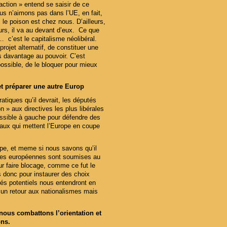
action » entend se saisir de ce
ous n’aimons pas dans l’UE, en fait,
 le poison est chez nous. D’ailleurs,
urs, il va au devant d’eux. Ce que
c’est le capitalisme néolibéral.
rojet alternatif, de constituer une
s davantage au pouvoir. C’est
ossible, de le bloquer pour mieux
et préparer une autre Europ
iques qu’il devrait, les députés
» aux directives les plus libérales
ossible à gauche pour défendre des
raux qui mettent l’Europe en coupe
ope, et meme si nous savons qu’il
tives européennes sont soumises au
 faire blocage, comme ce fut le
 donc pour instaurer des choix
és potentiels nous entendront en
r un retour aux nationalismes mais
ous combattons l’orientation et
ons.