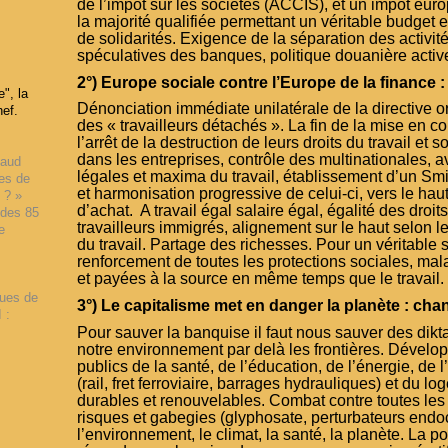
de l’impôt sur les sociétés (ACCIS), et un impôt euro
la majorité qualifiée permettant un véritable budget
de solidarités. Exigence de la séparation des activité
spéculatives des banques, politique douanière active
2°) Europe sociale contre l’Europe de la finance :
", la
Dénonciation immédiate unilatérale de la directive o
hef.
des « travailleurs détachés ». La fin de la mise en co
l’arrêt de la destruction de leurs droits du travail et so
dans les entreprises, contrôle des multinationales, 
haud
légales et maxima du travail, établissement d’un S
ues de
et harmonisation progressive de celui-ci, vers le haut
 ? »
d’achat. A travail égal salaire égal, égalité des dro
 des 85
travailleurs immigrés, alignement sur le haut selon le
e
du travail. Partage des richesses. Pour un véritable st
renforcement de toutes les protections sociales, mala
et payées à la source en même temps que le travail.
ques de
3°) Le capitalisme met en danger la planète : cha
 :
Pour sauver la banquise il faut nous sauver des dik
notre environnement par delà les frontières. Dévelo
publics de la santé, de l’éducation, de l’énergie, de l
(rail, fret ferroviaire, barrages hydrauliques) et du 
durables et renouvelables. Combat contre toutes les
risques et gabegies (glyphosate, perturbateurs endoc
l’environnement, le climat, la santé, la planète. La po