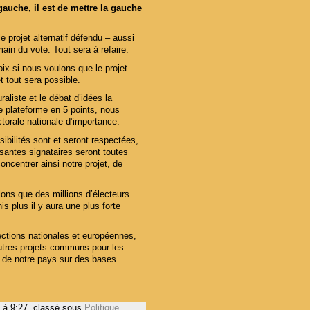
 gauche, il est de mettre la gauche
 projet alternatif défendu – aussi
main du vote. Tout sera à refaire.
ix si nous voulons que le projet
 tout sera possible.
raliste et le débat d’idées la
ne plateforme en 5 points, nous
torale nationale d’importance.
bilités sont et seront respectées,
santes signataires seront toutes
centrer ainsi notre projet, de
ns que des millions d’électeurs
 plus il y aura une plus forte
tions nationales et européennes,
autres projets communs pour les
n de notre pays sur des bases
 à 9:27
, classé sous
Politique
.