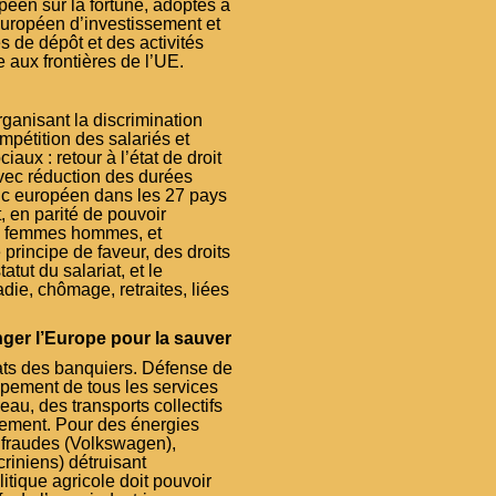
péen sur la fortune, adoptés à
 européen d’investissement et
s de dépôt et des activités
 aux frontières de l’UE.
rganisant la discrimination
mpétition des salariés et
ciaux : retour à l’état de droit
avec réduction des durées
mic européen dans les 27 pays
, en parité de pouvoir
its femmes hommes, et
 principe de faveur, des droits
atut du salariat, et le
die, chômage, retraites, liées
nger l’Europe pour la sauver
tats des banquiers. Défense de
ppement de tous les services
’eau, des transports collectifs
logement. Pour des énergies
 fraudes (Volkswagen),
riniens) détruisant
litique agricole doit pouvoir