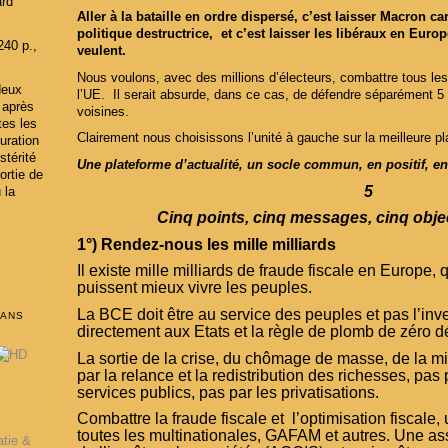
ard
Aller à la bataille en ordre dispersé, c’est laisser Macron c
politique destructrice, et c’est laisser les libéraux en Eur
240 p.,
veulent.
Nous voulons, avec des millions d’électeurs, combattre tous les
deux
l’UE. Il serait absurde, dans ce cas, de défendre séparément 5 
 après
voisines.
tes les
Clairement nous choisissons l’unité à gauche sur la meilleure pl
uration
stérité
Une plateforme d’actualité, un socle commun, en positif, en
ortie de
5
 la
Cinq points, cinq messages, cinq obje
1°) Rendez-nous les mille milliards
Il existe mille milliards de fraude fiscale en Europe, 
puissent mieux vivre les peuples.
La BCE doit être au service des peuples et pas l’inver
DANS
directement aux Etats et la règle de plomb de zéro défi
La sortie de la crise, du chômage de masse, de la mis
par la relance et la redistribution des richesses, pas p
services publics, pas par les privatisations.
Combattre la fraude fiscale et l’optimisation fiscale, 
toutes les multinationales, GAFAM et autres. Une a
atie &