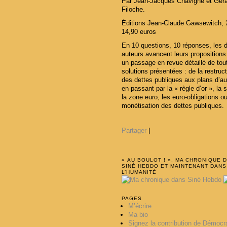
Par Jean-Jacques Chavigné et Gér
Filoche.
Éditions Jean-Claude Gawsewitch, 
14,90 euros
En 10 questions, 10 réponses, les 
auteurs avancent leurs propositions
un passage en revue détaillé de tou
solutions présentées : de la restruct
des dettes publiques aux plans d’au
en passant par la « règle d’or », la s
la zone euro, les euro-obligations ou
monétisation des dettes publiques.
Partager
|
« AU BOULOT ! », MA CHRONIQUE 
SINÉ HEBDO ET MAINTENANT DANS
L’HUMANITÉ
PAGES
M’écrire
Ma bio
Signez la contribution de Démocr