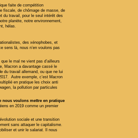
ique faite de compétition
ude fiscale, de chômage de masse, de
 du travail, pour le seul intérêt des
notre planète, notre environnement,
nt, hélas.
nationalistes, des xénophobes, et
 ce sens là, nous n’en voulons pas
que le mal ne vient pas d’ailleurs
le, Macron a davantage cassé le
e du travail allemand, ou que ne lui
2017. Autre exemple, c’est Macron
tiplié en pratique les choix anti
gen, la pollution par particules
e nous voulons mettre en pratique
opéens en 2019 comme un premier
évolution sociale et une transition
ement sans attaquer le capitalisme.
iser et unir le salariat. Il nous