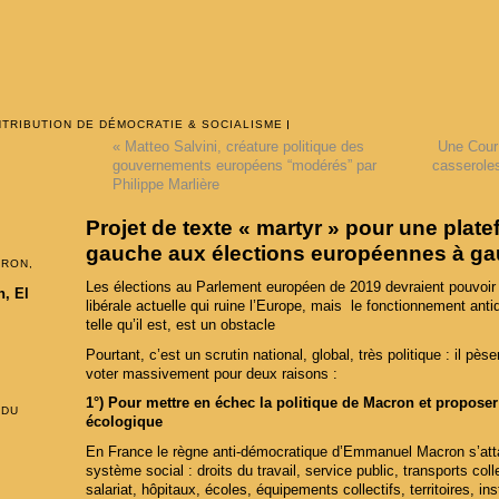
NTRIBUTION DE DÉMOCRATIE & SOCIALISME
«
Matteo Salvini, créature politique des
Une Cour
gouvernements européens “modérés” par
casseroles
Philippe Marlière
Projet de texte « martyr » pour une pl
gauche aux élections européennes à ga
CRON,
Les élections au Parlement européen de 2019 devraient pouvoir c
, El
libérale actuelle qui ruine l’Europe, mais le fonctionnement an
telle qu’il est, est un obstacle
Pourtant, c’est un scrutin national, global, très politique : il pèse
voter massivement pour deux raisons :
1°) Pour mettre en échec la politique de Macron et proposer 
 DU
écologique
En France le règne anti-démocratique d’Emmanuel Macron s’att
système social : droits du travail, service public, transports coll
salariat, hôpitaux, écoles, équipements collectifs, territoires, i