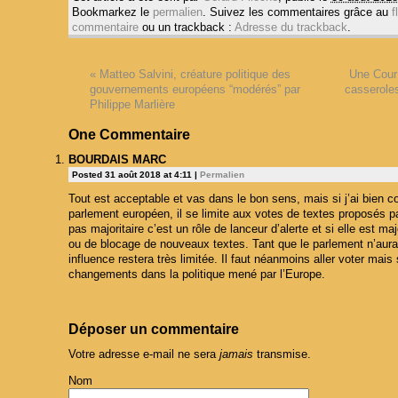
Bookmarkez le
permalien
. Suivez les commentaires grâce au
f
commentaire
ou un trackback :
Adresse du trackback
.
«
Matteo Salvini, créature politique des
Une Cour
gouvernements européens “modérés” par
casseroles
Philippe Marlière
One
Commentaire
BOURDAIS MARC
Posted 31 août 2018 at 4:11
|
Permalien
Tout est acceptable et vas dans le bon sens, mais si j’ai bien c
parlement européen, il se limite aux votes de textes proposés p
pas majoritaire c’est un rôle de lanceur d’alerte et si elle est maj
ou de blocage de nouveaux textes. Tant que le parlement n’aura
influence restera très limitée. Il faut néanmoins aller voter mais
changements dans la politique mené par l’Europe.
Déposer un commentaire
Votre adresse e-mail ne sera
jamais
transmise.
Nom