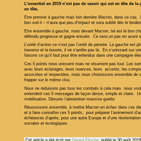
L’essentiel en 2019 n’est pas de savoir qui est en tête de la
en tête.
Etre premier à gauche mais loin derrière Macron, dans ce cas, le
bon soit-il – n’aura que peu d’impact et sera oublié dés le lende
Etre ensemble à gauche, mais devant Macron, tel est le bon cho
défendu progresse et gagne ensuite. Ce sera un pas en avant et
L’unité d’action ce n’est pas l’unité de pensée. La gauche est plu
traverse et la booste, il ne s’arrête pas là. En s’unissant sur u
faisons ce qu’il faut pour être entendus dans une campagne élec
Ces 5 points nous unissent mais ne résument pas tout. Les sensi
avec leurs éclairages, leurs nuances, leurs accents, les compo
associées et respectées, mais nous choisissons ensemble de con
frapper sur le même clou.
Nous ne réduisons pas tous les combats à cela mais nous voulo
entendent ces 5 messages de façon dense, simple et claire. Unis
mobilisation. Désunis l’abstention massive guette.
Réussissons ensemble, à mettre Macron en échec dans ces élec
et à faire connaître ces 5 points, pour préparer l’avènement d’
échéances d’après, pour une autre Europe et d’une réorientatio
sociales et écologiques.
Cet article a été écrit par
Gérard Filoche
, publié le
30 août 2018