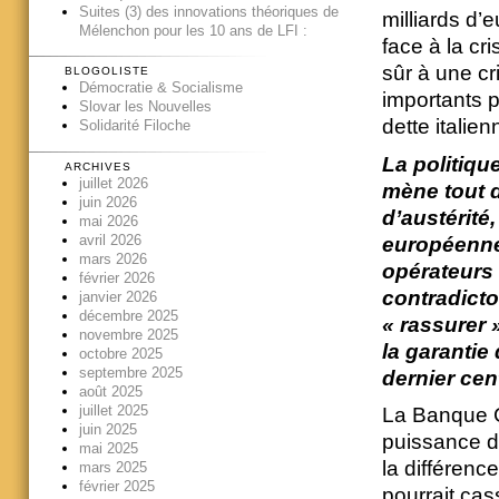
Suites (3) des innovations théoriques de
milliards d’
Mélenchon pour les 10 ans de LFI :
face à la cr
sûr à une cr
BLOGOLISTE
Démocratie & Socialisme
importants p
Slovar les Nouvelles
dette italien
Solidarité Filoche
La politiqu
ARCHIVES
juillet 2026
mène tout d
juin 2026
d’austérité
mai 2026
avril 2026
européenne,
mars 2026
opérateurs f
février 2026
contradicto
janvier 2026
décembre 2025
« rassurer »
novembre 2025
la garantie
octobre 2025
septembre 2025
dernier cen
août 2025
juillet 2025
La Banque C
juin 2025
puissance de
mai 2025
la différenc
mars 2025
février 2025
pourrait cas