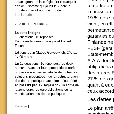
intransigeant de la « règle d’or » planquait
remettre en 
son or. L’homme qui jouait le « père la
morale » n’avait aucune morale.
la pression 
Lire la suite
19 % des suf
vient, en eff
« LA DETTE INDIGNE »
permettant d
La dette indigne
garanties qu
10 questions, 10 réponses
Finlande ne
Par Jean-Jacques Chavigné et Gérard
Filoche.
FESF (garant
Éditions Jean-Claude Gawsewitch, 240 p.,
Etats-membre
14,90 euros
A-A-A dont l
En 10 questions, 10 réponses, les deux
obligations 
auteurs avancent leurs propositions après
des autres E
un passage en revue détaillé de toutes les
solutions présentées : de la restructuration
27 % des ga
des dettes publiques aux plans d’austérité
quant à eux
en passant par la « règle d’or », la sortie de
la zone euro, les euro-obligations ou la
ceux accord
monétisation des dettes publiques.
Les dettes 
Partager
|
Le plan arrê