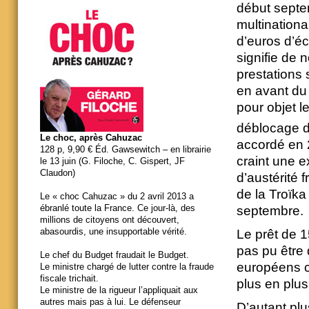
début septem
multinationa
d’euros d’éc
signifie de 
prestations 
en avant du 
pour objet l
déblocage d
Le choc, après Cahuzac
accordé en 
128 p, 9,90 € Éd. Gawsewitch – en librairie
craint une 
le 13 juin (G. Filoche, C. Gispert, JF
Claudon)
d’austérité
de la Troïka
Le « choc Cahuzac » du 2 avril 2013 a
ébranlé toute la France. Ce jour-là, des
septembre.
millions de citoyens ont découvert,
abasourdis, une insupportable vérité.
Le prêt de 1
pas pu être
Le chef du Budget fraudait le Budget.
européens c
Le ministre chargé de lutter contre la fraude
fiscale trichait.
plus en plus
Le ministre de la rigueur l’appliquait aux
autres mais pas à lui. Le défenseur
D’autant plu