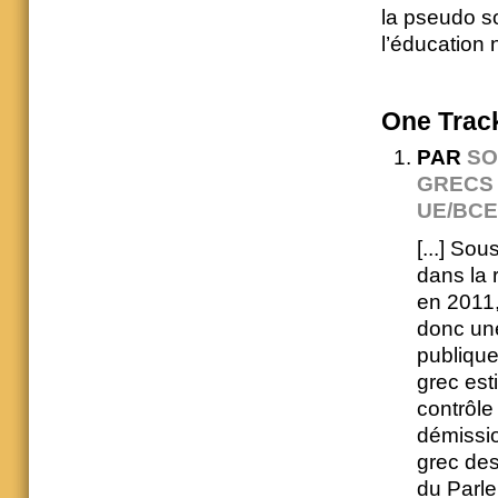
la pseudo so
l’éducation 
One
Trac
PAR
SO
GRECS 
UE/BCE
[...] So
dans la 
en 2011,
donc une
publique
grec est
contrôle
démission
grec des
du Parle