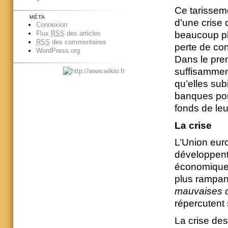
Ce tarissem
MÉTA
d’une crise 
Connexion
beaucoup pl
Flux
RSS
des articles
RSS
des commentaires
perte de co
WordPress.org
Dans le prem
suffisamment
qu’elles subi
banques pour
fonds de le
La crise
L’Union eur
développent 
économique. 
plus rampan
mauvaises d
répercutent 
La crise des