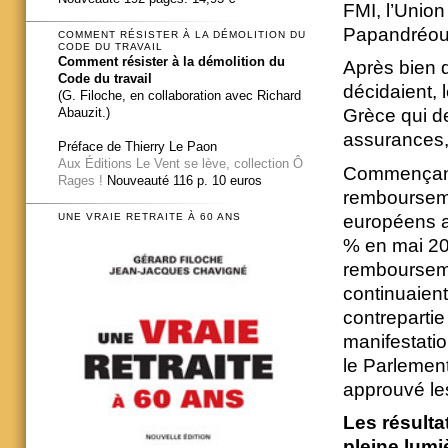
FMI, l’Unio
Papandréou 
COMMENT RÉSISTER À LA DÉMOLITION DU
CODE DU TRAVAIL
Comment résister à la démolition du
Après bien 
Code du travail
décidaient, 
(G. Filoche, en collaboration avec Richard
Abauzit.)
Grèce qui de
assurances, 
Préface de Thierry Le Paon
Aux Éditions Le Vent se lève, collection Ô
Commençant 
Rages !
Nouveauté 116 p. 10 euros
remboursemen
européens a
UNE VRAIE RETRAITE À 60 ANS
% en mai 20
rembourseme
continuaient
contreparti
manifestatio
le Parlement 
approuvé le
Les résulta
pleine lumi