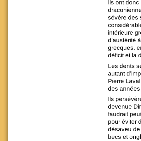
Ils ont donc
draconiennes
sévère des 
considérabl
intérieure g
d’austérité 
grecques, e
déficit et la
Les dents s
autant d’imp
Pierre Lava
des années 1
Ils persévèr
devenue Dire
faudrait peu
pour éviter
désaveu de l
becs et ongl