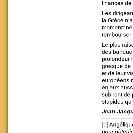
finances de
Les dirigea
la Grèce n’
momentanée m
rembourser 
Le plus rai
des banques
profondeur 
grecque de r
et de leur v
européens n’
enjeux auss
subiront de p
stupides qu
Jean-Jacqu
[1]
Angélique
pour obtenir