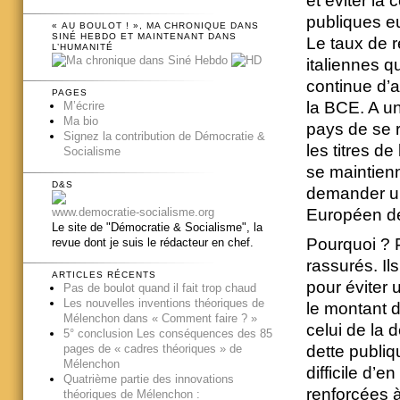
et éviter la
publiques eu
« AU BOULOT ! », MA CHRONIQUE DANS
SINÉ HEBDO ET MAINTENANT DANS
Le taux de 
L’HUMANITÉ
italiennes 
continue d’a
PAGES
la BCE. A un
M’écrire
Ma bio
pays de se 
Signez la contribution de Démocratie &
les titres d
Socialisme
se maintienn
D&S
demander un
www.democratie-socialisme.org
Européen de
Le site de "Démocratie & Socialisme", la
Pourquoi ? P
revue dont je suis le rédacteur en chef.
rassurés. Ils
ARTICLES RÉCENTS
pour éviter 
Pas de boulot quand il fait trop chaud
Les nouvelles inventions théoriques de
le montant d
Mélenchon dans « Comment faire ? »
celui de la 
5° conclusion Les conséquences des 85
pages de « cadres théoriques » de
dette publiq
Mélenchon
difficile d’
Quatrième partie des innovations
renforcées à
théoriques de Mélenchon :