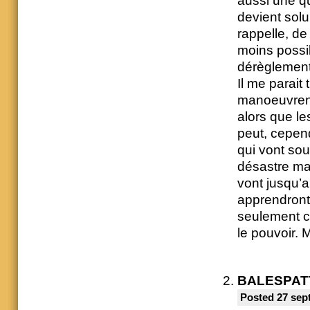
aussi une qu
devient solu
rappelle, d
moins possi
dérèglement 
Il me parait
manoeuvrent
alors que le
peut, cepend
qui vont souf
désastre ma
vont jusqu’a
apprendront 
seulement c
le pouvoir. M
BALESPAT
Posted 27 sep