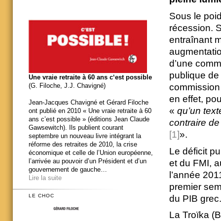
Sous le poi
récession. 
entraînant 
augmentation
d’une commi
publique de 
Une vraie retraite à 60 ans c‘est possible
commission a
(G. Filoche, J.J. Chavigné)
en effet, po
Jean-Jacques Chavigné et Gérard Filoche
«
qu’un text
ont publié en 2010 « Une vraie retraite à 60
ans c’est possible » (éditions Jean Claude
contraire de
Gawsewitch). Ils publient courant
[1]
».
septembre un nouveau livre intégrant la
réforme des retraites de 2010, la crise
Le déficit p
économique et celle de l’Union européenne,
l’arrivée au pouvoir d’un Président et d’un
et du FMI, au
gouvernement de gauche…
l’année 2011
Lire la suite
premier sem
LE CHOC
du PIB grec
La Troïka (