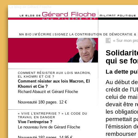
Le blog de Gérard Filoche
MA BIO
M’ÉCRIRE
SIGNEZ LA CONTRIBUTION DE DÉMOCRATIE &
«
Sur mon pr
Solidari
qui se f
La dette p
COMMENT RÉSISTER AUX LOIS MACRON,
EL KHOMRI ET CIE ?
Au début de
Comment résister aux lois Macron, El
Khomri et Cie ?
crédit de l’
Richard Abauzit et Gérard Filoche
celui de mai
Nouveauté 180 pages. 12 €
devait être
les obligati
« VIVE L’ENTREPRISE ? » LE CODE DU
TRAVAIL EN DANGER
permettait 
Vive l'entreprise ?
l’émission d
Le nouveau livre de Gérard Filoche
rembourser l
Nouveauté 192 pages. 14,95 €