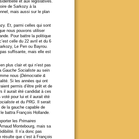
sidentielle et aux législatives.
toire de Sarkozy à la
ionnel, mais aussi sur le plan
ozy. Et, parmi celles qui sont
 que nous pouvons utiliser
ande. Pour battre la politique
st celle du 22 avril et du 6
 Sarkozy, Le Pen ou Bayrou.
 pas suffisante, mais elle est
 plus clair et qui n’est pas
la
Gauche Socialiste
au sein
comme nous (
Démocratie &
alité. Si les années qui ont
aient permis d’être prêt et de
 il aurait été candidat à ces
té pour lui et il aurait été
ocialiste
et du
PRG
. Il serait
t de la gauche capable de
 le battra François Hollande.
porter les
Primaires
ée Arnaud Montebourg, mais sa
édibilité. Il n’a donc pas
en résulte que c’est à François