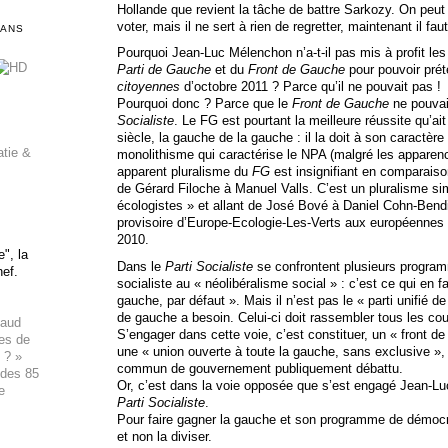
Hollande que revient la tâche de battre Sarkozy. On peut
voter, mais il ne sert à rien de regretter, maintenant il faut 
DANS
Pourquoi Jean-Luc Mélenchon n’a-t-il pas mis à profit le
Parti de Gauche
et du
Front de Gauche
pour pouvoir prét
citoyennes
d’octobre 2011 ? Parce qu’il ne pouvait pas !
Pourquoi donc ? Parce que le
Front de Gauche
ne pouvai
Socialiste
. Le FG est pourtant la meilleure réussite qu’ait
siècle, la gauche de la gauche : il la doit à son caractère
atie &
monolithisme qui caractérise le NPA (malgré les apparen
apparent pluralisme du
FG
est insignifiant en comparais
de Gérard Filoche à Manuel Valls. C’est un pluralisme sim
écologistes » et allant de José Bové à Daniel Cohn-Bendit
provisoire d’Europe-Ecologie-Les-Verts aux européennes 
2010.
", la
Dans le
Parti Socialiste
se confrontent plusieurs program
hef.
socialiste au « néolibéralisme social » : c’est ce qui en fai
gauche, par défaut ». Mais il n’est pas le « parti unifié d
de gauche a besoin. Celui-ci doit rassembler tous les co
haud
S’engager dans cette voie, c’est constituer, un « front d
ues de
une « union ouverte à toute la gauche, sans exclusive »
 ? »
commun de gouvernement publiquement débattu.
 des 85
Or, c’est dans la voie opposée que s’est engagé Jean-Lu
e
Parti Socialiste
.
Pour faire gagner la gauche et son programme de démocratie
et non la diviser.