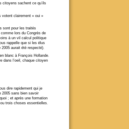
es citoyens sachent ce qu’ils
 votent clairement « oui »
s sont pour les traités
n, comme lors du Congrès de
ins à un vil calcul politique
ous rappelle que si les élus
 2005 aurait été respecté).
 en blanc à François Hollande.
e dans l’oeil, chaque citoyen
 vous dire rapidement qui je
 en 2005 sans bien savoir
uoi ; et après une formation
 ou trois choses essentielles.