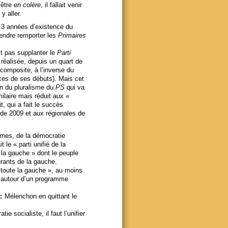
 être
en colère
, il fallait venir
y aller.
s 3 années d’existence du
endre remporter les
Primaires
t pas supplanter le
Parti
 réalisée, depuis un quart de
 composite, à l’inverse du
ces de ses débuts). Mais cet
on du pluralisme du
PS
qui va
ilaire mais réduit aux «
, qui a fait le succès
de 2009 et aux régionales de
mes, de la démocratie
t le « parti unifié de la
e la gauche » dont le peuple
urants de la gauche.
e toute la gauche », au moins
, autour d’un programme
c Mélenchon en quittant le
 socialiste, il faut l’unifier