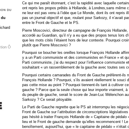
Ce qui me paraît étonnant, c’est la rapidité avec laquelle cert
ont repris les propos prêtés à Hollande, à Londres,sans même cher
ION DU
ne leur est pas venu à l’idée que Le Monde, dont ils ont repris illi
pas un journal objectif et que, roulant pour Sarkozy, il n’avait p
 du
entre le Front de Gauche et le PS.
Richard
Pierre Moscovici, directeur de campagne de François Hollande, af
accordé au Guardian, qu’il n’y a eu que des propos tenus lors d’
que les mots cités l’étaient hors de leur contexte. Pourquoi croir
plutôt que Pierre Moscovici ?
ction Ô
Pourquoi se boucher les oreilles lorsque François Hollande affirm
y a un Parti communiste et des communistes en France » et qu’il
Parti communiste, j’ai du respect pour l’influence communiste e
souhaitant « un rassemblement de la gauche avec toutes ses 
Pourquoi certains camarades du Front de Gauche préfèrent-ils n
François Hollande ? Pourquoi, s’ils avaient réellement le souci 
pas cette mise au point ? Pourquoi tiennent-ils tant à cultiver ce 
gauche ? Parce que la seule chose qui leur importe vraiment, à 
du peuple de gauche, serait le score de Jean-Luc Mélenchon au 1
Sarkozy ? Ce serait pitoyable.
Le Parti de Gauche regrette que le PS ait interrompu les négociat
Front de Gauche sur l’attribution de circonscriptions législativ
pas hésité à traiter François Hollande de « Capitaine de pédalo 
lieu et le Front de gauche demande qu’elles recommencent ! Le
benoîtement, aujourd’hui, que « le capitaine de pédalo » n’était q