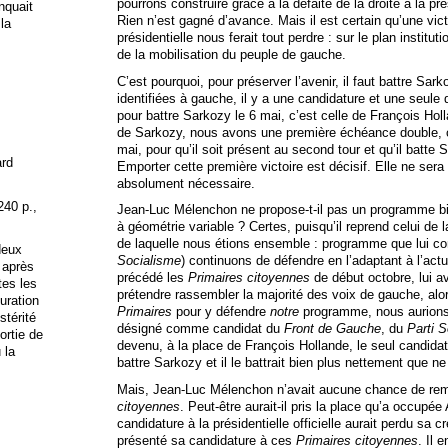
pourrons construire grâce à la défaite de la droite à la pré
anquait
Rien n’est gagné d’avance. Mais il est certain qu’une vic
 la
présidentielle nous ferait tout perdre : sur le plan institut
de la mobilisation du peuple de gauche.
C’est pourquoi, pour préserver l’avenir, il faut battre Sark
identifiées à gauche, il y a une candidature et une seule
pour battre Sarkozy le 6 mai, c’est celle de François Holl
de Sarkozy, nous avons une première échéance double, c’e
mai, pour qu’il soit présent au second tour et qu’il batte
ard
Emporter cette première victoire est décisif. Elle ne sera
absolument nécessaire.
240 p.,
Jean-Luc Mélenchon ne propose-t-il pas un programme bien
à géométrie variable ? Certes, puisqu’il reprend celui de 
de laquelle nous étions ensemble : programme que lui 
deux
Socialisme
) continuons de défendre en l’adaptant à l’actu
 après
précédé les
Primaires citoyennes
de début octobre, lui av
tes les
prétendre rassembler la majorité des voix de gauche, alors
uration
Primaires
pour y défendre
notre
programme, nous aurions vo
stérité
désigné comme candidat du
Front de Gauche
, du
Parti S
ortie de
devenu, à la place de François Hollande, le seul candida
 la
battre Sarkozy et il le battrait bien plus nettement que ne
Mais, Jean-Luc Mélenchon n’avait aucune chance de rem
citoyennes
. Peut-être aurait-il pris la place qu’a occup
candidature à la présidentielle officielle aurait perdu sa cr
présenté sa candidature à ces
Primaires citoyennes
. Il 