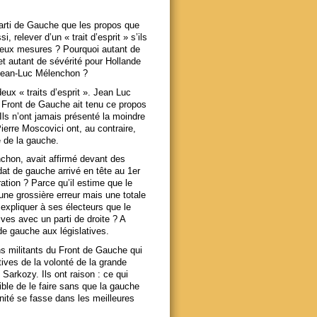
Parti de Gauche que les propos que
 relever d’un « trait d’esprit » s’ils
deux mesures ? Pourquoi autant de
t autant de sévérité pour Hollande
 Jean-Luc Mélenchon ?
deux « traits d’esprit ». Jean Luc
 Front de Gauche ait tenu ce propos
 Ils n’ont jamais présenté la moindre
ierre Moscovici ont, au contraire,
é de la gauche.
chon, avait affirmé devant des
idat de gauche arrivé en tête au 1er
ation ? Parce qu’il estime que le
une grossière erreur mais une totale
expliquer à ses électeurs que le
ves avec un parti de droite ? A
 de gauche aux législatives.
ns militants du Front de Gauche qui
tives de la volonté de la grande
 Sarkozy. Ils ont raison : ce qui
ible de le faire sans que la gauche
nité se fasse dans les meilleures