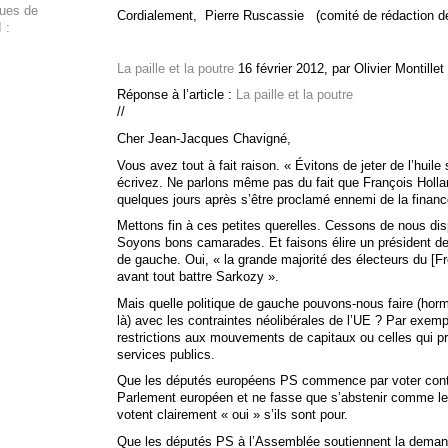
ques de
Cordialement, Pierre Ruscassie (comité de rédaction 
 :
La paille et la poutre
16 février 2012, par Olivier Montillet
Réponse à l’article :
La paille et la poutre
//
Cher Jean-Jacques Chavigné,
Vous avez tout à fait raison. « Évitons de jeter de l’huil
écrivez. Ne parlons même pas du fait que François Holland
quelques jours après s’être proclamé ennemi de la financ
Mettons fin à ces petites querelles. Cessons de nous di
Soyons bons camarades. Et faisons élire un président 
de gauche. Oui, « la grande majorité des électeurs du [F
avant tout battre Sarkozy ».
Mais quelle politique de gauche pouvons-nous faire (horm
là) avec les contraintes néolibérales de l’UE ? Par exemple
restrictions aux mouvements de capitaux ou celles qui pré
services publics.
Que les députés européens PS commence par voter cont
Parlement européen et ne fasse que s’abstenir comme le 3
votent clairement « oui » s’ils sont pour.
Que les députés PS à l’Assemblée soutiennent la deman