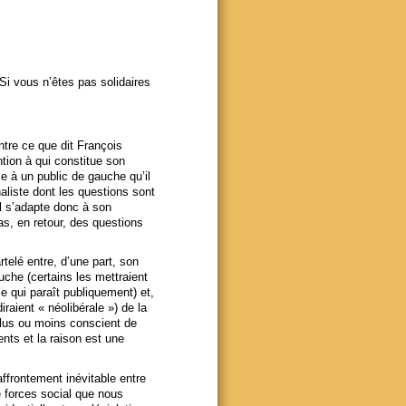
i vous n’êtes pas solidaires
ntre ce que dit François
ntion à qui constitue son
se à un public de gauche qu’il
naliste dont les questions sont
 Il s’adapte donc à son
as, en retour, des questions
telé entre, d’une part, son
che (certains les mettraient
e qui paraît publiquement) et,
iraient « néolibérale ») de la
plus ou moins conscient de
nts et la raison est une
affrontement inévitable entre
 forces social que nous