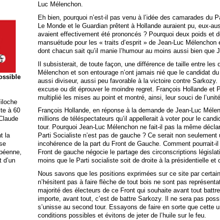
Luc Mélenchon.
Eh bien, pourquoi n’est-il pas venu à l’idée des camarades du 
Le Monde et le Guardian prêtent à Hollande auraient pu, eux-aussi,
avaient effectivement été prononcés ? Pourquoi deux poids et 
mansuétude pour les « traits d’esprit » de Jean-Luc Mélenchon e
dont chacun sait qu’il manie l’humour au moins aussi bien que
Il subsisterait, de toute façon, une différence de taille entre les 
Mélenchon et son entourage n’ont jamais nié que le candidat du
possible
aussi diviseur, aussi peu favorable à la victoire contre Sarkozy.
excuse ou dit éprouver le moindre regret. François Hollande et P
multiplié les mises au point et montré, ainsi, leur souci de l’unit
iloche
ite à 60
François Hollande, en réponse à la demande de Jean-Luc Mélen
 Claude
millions de téléspectateurs qu’il appellerait à voter pour le cand
tour. Pourquoi Jean-Luc Mélenchon ne fait-il pas la même déclar
t la
Parti Socialiste n’est pas de gauche ? Ce serait non seulement 
ise
incohérence de la part du Front de Gauche. Comment pourrait-il 
opéenne,
Front de gauche négocie le partage des circonscriptions législati
t d’un
moins que le Parti socialiste soit de droite à la présidentielle et
Nous savons que les positions exprimées sur ce site par certai
n’hésitent pas à faire flèche de tout bois ne sont pas représenta
majorité des électeurs de ce Front qui souhaite avant tout battre
importe, avant tout, c’est de battre Sarkozy. Il ne sera pas poss
s’unisse au second tour. Essayons de faire en sorte que cette u
conditions possibles et évitons de jeter de l’huile sur le feu.