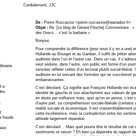
Cordialement, JJC
De :
Pierre Ruscassie <pierre.ruscassie@wanadoo.fr>
Objet :
Re: [Le blog de Gérard Filoche] Commentaire : « S
des Grecs… c’est la barbarie »
Bonjour,
Pour comprendre la différence (pour nous il y en a une) e
Hollande au Bourget et au Gardian, il suffit de prêter atte
auditoire dans l’un et l’autre cas. Dans un cas, il s’adres
veut séduire, dans l’autre, son public est formé d’un jour
brairie
sensées refléter celles d’un lectorat plutôt social-libéral.
F
auditoire en lui servant des formules qui ne susciteront p
embarrassantes.
3 a
C’est désolant. Ça signifie que François Hollande est écar
 des
identité de gauche et son attachement aux valeurs de gau
en doute par méfiance mais, quoi qu’on en pense, c’est c
.
d’autre part, sa compréhension sociale-libérale (certains d
réalité sociale et économique. Il est vraisemblablement 
t.
cette incohérence, mais la contradiction entre les sentime
la fraude
attitude largement répandue.
C’est désolant… Mais quel pourra être le résultat de cet 
 aux
sentiments et raison ? Eh bien ça dépendra du rapport de