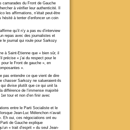
ains camarades du Front de Gauche
cher à vérifier leur authenticité. Il
co les affirmations, n’était peut-être
as hésité à tenter d’enfoncer un coin
firme qu’il n’y a pas eu d’interview
un repas avec des journalistes et
e le journal qui roule pour Sarkozy
e à Saint-Etienne que « bien sûr, il
 précise « j’ai du respect pour le
t pour le Front de gauche », en
composantes ».
e pas entendre ce que vient de dire
de chasser Sarkozy ne salueraient-ils
qui divise plutôt que ce qui unit la
la différence de l’immense majorité
er tour et non d’en finir avec
ions entre le Parti Socialiste et le
es lorsque Jean-Luc Mélenchon n’avait
». Eh oui, ces négociations ont eu
 Parti de Gauche explique
u’un « trait d’esprit » du seul Jean-