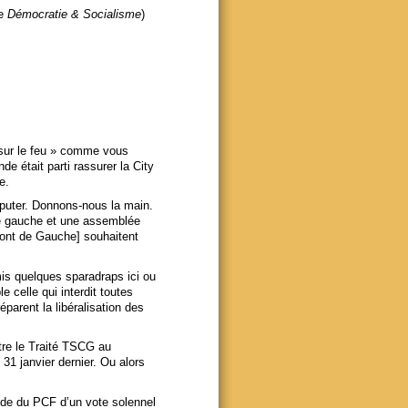
de
Démocratie & Socialisme
)
e sur le feu » comme vous
e était parti rassurer la City
e.
sputer. Donnons-nous la main.
de gauche et une assemblée
ront de Gauche] souhaitent
is quelques sparadraps ici ou
 celle qui interdit toutes
parent la libéralisation des
re le Traité TSCG au
1 janvier dernier. Ou alors
de du PCF d’un vote solennel