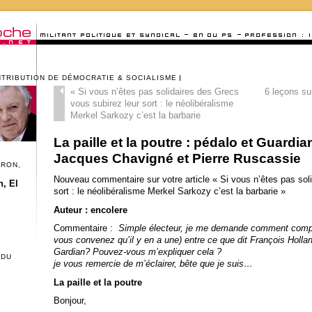
NTRIBUTION DE DÉMOCRATIE & SOCIALISME
«
Si vous n’êtes pas solidaires des Grecs
6 leçons su
vous subirez leur sort : le néolibéralisme
Merkel Sarkozy c’est la barbarie
La paille et la poutre : pédalo et Guardi
Jacques Chavigné et Pierre Ruscassie
CRON,
Nouveau commentaire sur votre article « Si vous n’êtes pas sol
, El
sort : le néolibéralisme Merkel Sarkozy c’est la barbarie »
Auteur : encolere
Commentaire :
Simple électeur, je me demande comment compren
vous convenez qu’il y en a une) entre ce que dit François Hollan
Gardian? Pouvez-vous m’expliquer cela ?
 DU
je vous remercie de m’éclairer, bête que je suis…
La paille et la poutre
Bonjour,