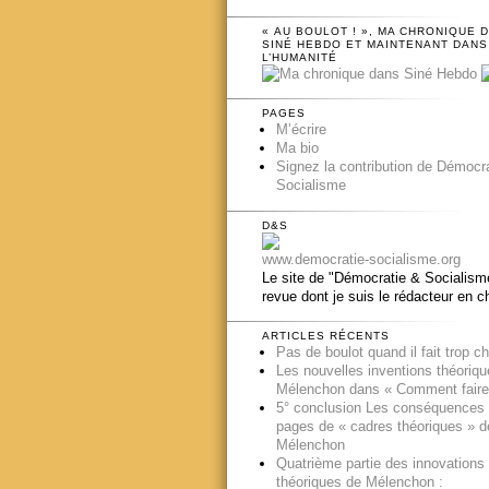
« AU BOULOT ! », MA CHRONIQUE 
SINÉ HEBDO ET MAINTENANT DANS
L’HUMANITÉ
PAGES
M’écrire
Ma bio
Signez la contribution de Démocr
Socialisme
D&S
www.democratie-socialisme.org
Le site de "Démocratie & Socialisme
revue dont je suis le rédacteur en c
ARTICLES RÉCENTS
Pas de boulot quand il fait trop c
Les nouvelles inventions théoriq
Mélenchon dans « Comment faire
5° conclusion Les conséquences
pages de « cadres théoriques » d
Mélenchon
Quatrième partie des innovations
théoriques de Mélenchon :