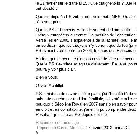
le 21 février sur le traité MES. Que craignent-ils ? Que l
ont décidé ?
Que les députés PS votent contre le traité MES. Ou alors
s’ils sont pour.
Que le PS et François Hollande sortent de l’ambiguïté : il
libéraux européens ou contre. La position de l’abstentio
Versailles en 2008, s’apparente à de la lâcheté, pour le mo
en se disant que les citoyens n’y verront que du feu (je v
PS avaient voté contre en 2008, le choix des Français de
En tant que citoyen, je n’ai pas envie de faire un chèque
Que le PS s’exprime et agisse clairement. Paille ou poutr
pourra y voir plus clair.
Bien à vous,
Olivier Montillet
P.S. : histoire de savoir d’où je parle, j’ai l’honnêteté de
suis : de gauche par tradition familiale, j’ai voté « oui »
pourquoi ; Ségolène Royal en 2007 sans bien savoir pourq
en droit et en comptabilité, j’ai enfin pu comprendre deux
Résultat : je milite au PG depuis cet été.
Répondre à ce message
Réponse à Olivier Montillet
17 février 2012, par JJC
//