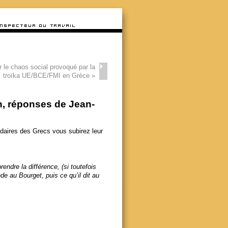
r le chaos social provoqué par la
troïka UE/BCE/FMI en Grèce
»
an, réponses de Jean-
idaires des Grecs vous subirez leur
dre la différence, (si toutefois
de au Bourget, puis ce qu’il dit au