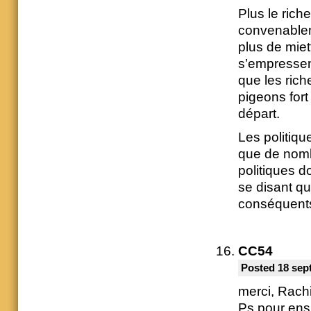
Plus le ric
convenablem
plus de miet
s’empressent
que les rich
pigeons for
départ.
Les politiqu
que de nombr
politiques d
se disant qu
conséquent
CC54
Posted 18 sep
merci, Rachi
Ps pour ensu