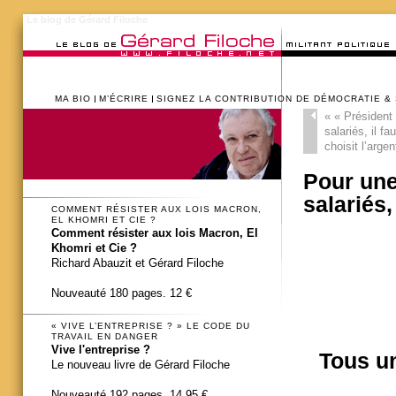
Le blog de Gérard Filoche
MA BIO
M’ÉCRIRE
SIGNEZ LA CONTRIBUTION DE DÉMOCRATIE &
«
« Président 
salariés, il fa
choisit l’argen
Pour une
salariés,
COMMENT RÉSISTER AUX LOIS MACRON,
EL KHOMRI ET CIE ?
Comment résister aux lois Macron, El
Khomri et Cie ?
Richard Abauzit et Gérard Filoche
Nouveauté 180 pages. 12 €
« VIVE L’ENTREPRISE ? » LE CODE DU
TRAVAIL EN DANGER
Vive l'entreprise ?
Tous un
Le nouveau livre de Gérard Filoche
Nouveauté 192 pages. 14,95 €