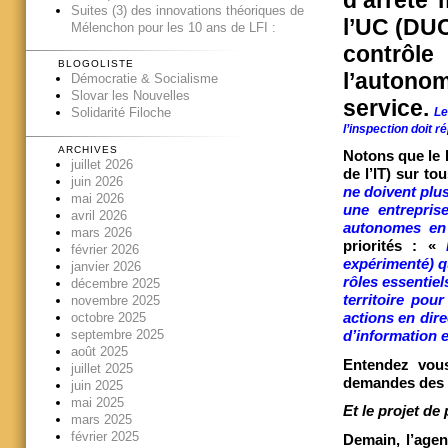
d’arrêté 
Suites (3) des innovations théoriques de
l’UC (DUC
Mélenchon pour les 10 ans de LFI :
contrôl
BLOGOLISTE
l’autono
Démocratie & Socialisme
Slovar les Nouvelles
service.
Le
Solidarité Filoche
l’inspection doit r
ARCHIVES
Notons que le 
juillet 2026
de l’IT) sur to
juin 2026
ne doivent plus
mai 2026
une entreprise
avril 2026
autonomes en 
mars 2026
priorités : «
février 2026
expérimenté) q
janvier 2026
rôles essentie
décembre 2025
territoire pou
novembre 2025
actions en dir
octobre 2025
septembre 2025
d’information e
août 2025
Entendez vous
juillet 2025
demandes des u
juin 2025
mai 2025
Et le projet de
mars 2025
février 2025
Demain, l’agen