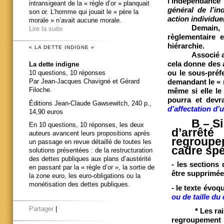
l’indépendance
intransigeant de la « règle d’or » planquait
général de l’in
son or. L’homme qui jouait le « père la
action individuel
morale » n’avait aucune morale.
Demain, 
Lire la suite
règlementaire 
hiérarchie.
« LA DETTE INDIGNE »
Associé a
cela donne des 
La dette indigne
ou le sous-préfe
10 questions, 10 réponses
Par Jean-Jacques Chavigné et Gérard
demandant le « r
Filoche.
même si elle le
pourra et devr
Éditions Jean-Claude Gawsewitch, 240 p.,
d’affectation d’
14,90 euros
B – Si
En 10 questions, 10 réponses, les deux
d’arrêt
auteurs avancent leurs propositions après
regroupe
un passage en revue détaillé de toutes les
cadre spé
solutions présentées : de la restructuration
des dettes publiques aux plans d’austérité
- les sections
en passant par la « règle d’or », la sortie de
être supprimé
la zone euro, les euro-obligations ou la
monétisation des dettes publiques.
- le texte évoq
ou de taille du
Partager
|
* Les ra
regroupement 