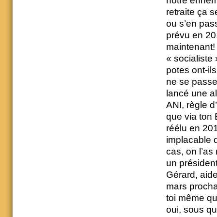
notre ennemi
retraite ça 
ou s’en passe
prévu en 201
maintenant! 
« socialist
potes ont-ils
ne se passe
lancé une al
ANI, règle d
que via ton
réélu en 2012
implacable
cas, on l’as
un préside
Gérard, aide
mars procha
toi même que
oui, sous q