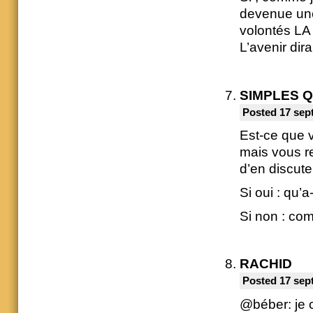
devenue une 
volontés LA 
L’avenir dira
SIMPLES 
Posted 17 sep
Est-ce que 
mais vous re
d’en discut
Si oui : qu’a
Si non : co
RACHID
Posted 17 sep
@béber: je 