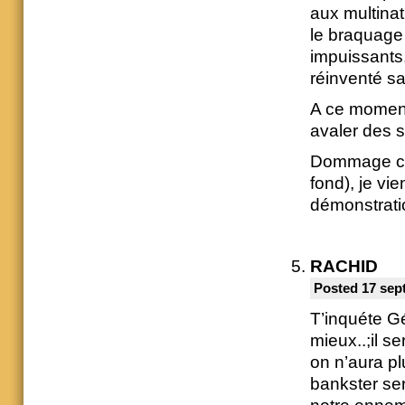
aux multinat
le braquage
impuissants
réinventé s
A ce moment 
avaler des 
Dommage car
fond), je vi
démonstrati
RACHID
Posted 17 sep
T’inquéte Gé
mieux..;il s
on n’aura pl
bankster ser