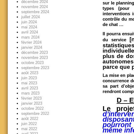
décembre 2024
sur le planning
novembre 2024
types (pour 
septembre 2024
interventions 
juillet 2024
contrôle du mo
juin 2024
de chat …
mai 2024
avril 2024
Il pourra ens
mars 2024
[
du service
février 2024
statistique
janvier 2024
individuell
décembre 2023
plus de do
novembre 2023
autonomes 
octobre 2023
parce que 
septembre 2023
août 2023
La mise en pla
juin 2023
concurrence de
mai 2023
sa part d’obj
avril 2023
rendront compte
mars 2023
février 2023
D – E
janvier 2023
Le proj
octobre 2022
d’interve
septembre 2022
disposan
août 2022
pourront 
juin 2022
même info
mai 2022
avril 2022