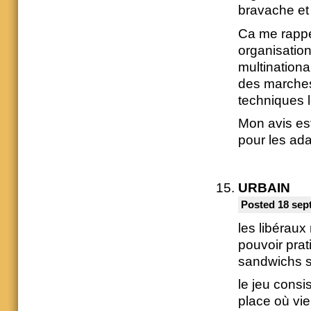
bravache et 
Ca me rappel
organisatio
multinationa
des marches
techniques l
Mon avis est
pour les ad
URBAIN
Posted 18 sep
les libéraux
pouvoir prat
sandwichs s
le jeu consi
place où vi