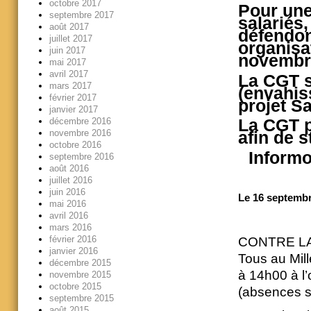
octobre 2017
Pour une
septembre 2017
salariés,
août 2017
défendon
juillet 2017
organisa
juin 2017
novembr
mai 2017
avril 2017
La CGT so
mars 2017
(envahis
février 2017
projet Sa
janvier 2017
décembre 2016
La CGT p
novembre 2016
afin de s
octobre 2016
Informo
septembre 2016
août 2016
juillet 2016
juin 2016
Le 16 septembr
mai 2016
avril 2016
mars 2016
février 2016
CONTRE LA
janvier 2016
Tous au Mil
décembre 2015
à 14h00 à l
novembre 2015
octobre 2015
(absences s
septembre 2015
août 2015