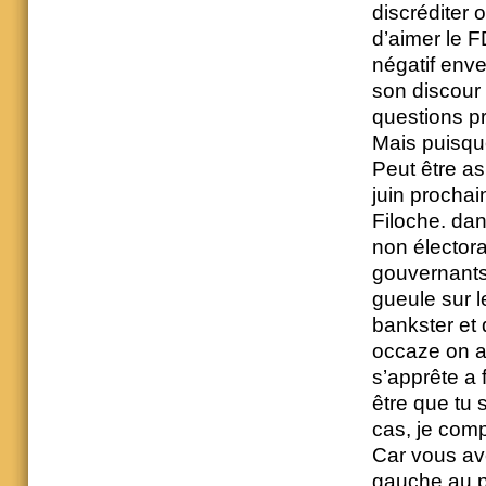
discréditer 
d’aimer le 
négatif enve
son discour
questions pr
Mais puisqu
Peut être as
juin prochai
Filoche. dan
non électora
gouvernants 
gueule sur 
bankster et
occaze on a
s’apprête a 
être que tu 
cas, je comp
Car vous ave
gauche au pS