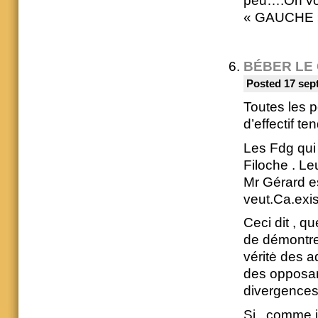
peu….On vot
« GAUCHE »
BÉBER LE
Posted 17 sep
Toutes les p
d’effectif te
Les Fdg qui 
Filoche . Le
Mr Gérard es
veut.Ca.exis
Ceci dit , q
de démontre
véritė des ad
des opposan
divergences
Si , comme j