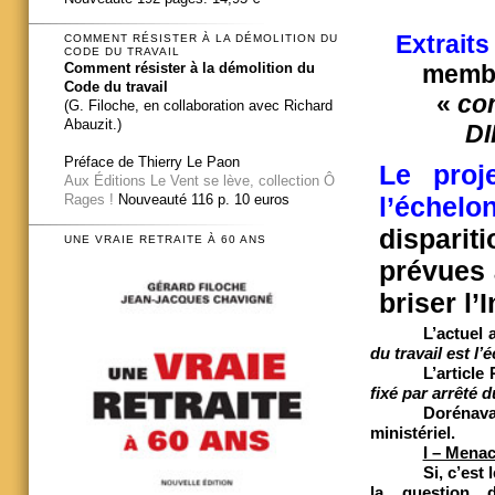
Extrait
COMMENT RÉSISTER À LA DÉMOLITION DU
CODE DU TRAVAIL
Comment résister à la démolition du
membr
Code du travail
«
co
(G. Filoche, en collaboration avec Richard
Abauzit.)
DI
Préface de Thierry Le Paon
Le proj
Aux Éditions Le Vent se lève, collection Ô
Rages !
Nouveauté 116 p. 10 euros
l’échelo
disparit
UNE VRAIE RETRAITE À 60 ANS
prévues à
briser l’
L’actuel 
du travail est l’
L’article
fixé par arrêté d
Dorénavan
ministériel.
I – Menac
Si, c’est
la question d