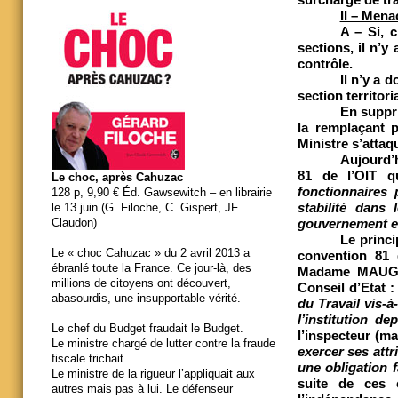
II – Mena
A – Si, 
sections, il n’y
contrôle.
Il n’y a 
section territor
En suppri
la remplaçant p
Ministre s’attaq
Aujourd’h
81 de l’OIT q
Le choc, après Cahuzac
fonctionnaires 
128 p, 9,90 € Éd. Gawsewitch – en librairie
stabilité dans
le 13 juin (G. Filoche, C. Gispert, JF
gouvernement et 
Claudon)
Le princi
Le « choc Cahuzac » du 2 avril 2013 a
convention 81 
ébranlé toute la France. Ce jour-là, des
Madame MAUGÜE
millions de citoyens ont découvert,
Conseil d’Etat 
abasourdis, une insupportable vérité.
du Travail vis-à
l’institution d
Le chef du Budget fraudait le Budget.
l’inspecteur (ma
Le ministre chargé de lutter contre la fraude
exercer ses attr
fiscale trichait.
une obligation 
Le ministre de la rigueur l’appliquait aux
suite de ces 
autres mais pas à lui. Le défenseur