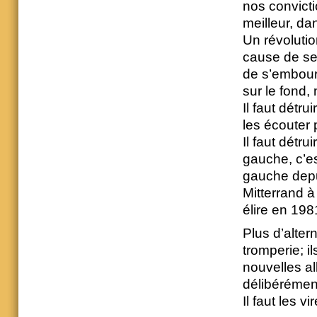
nos convict
meilleur, da
Un révolutio
cause de ses
de s’embourg
sur le fond, 
Il faut détru
les écouter
Il faut détru
gauche, c’est
gauche depui
Mitterrand 
élire en 198
Plus d’altern
tromperie; il
nouvelles a
délibérémen
Il faut les vir