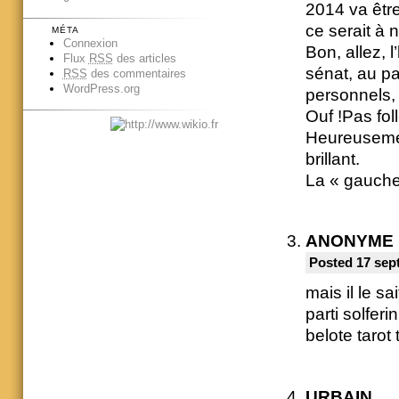
2014 va être 
ce serait à 
MÉTA
Connexion
Bon, allez, 
Flux
RSS
des articles
sénat, au pa
RSS
des commentaires
WordPress.org
personnels, 
Ouf !Pas fol
Heureusemen
brillant.
La « gauche 
ANONYME
Posted 17 sep
mais il le s
parti solferi
belote tarot
URBAIN