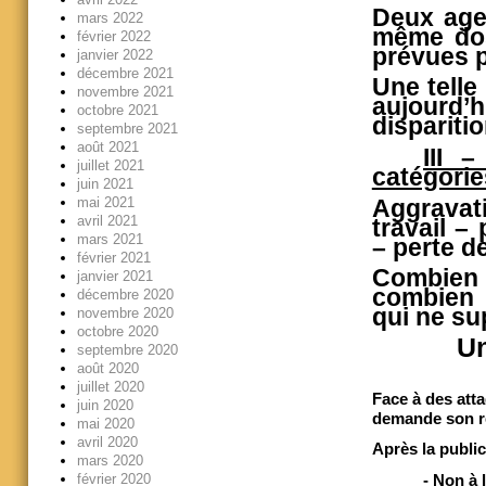
Deux agen
mars 2022
même doss
février 2022
prévues p
janvier 2022
décembre 2021
Une telle
novembre 2021
aujourd’
octobre 2021
dispariti
septembre 2021
août 2021
III 
juillet 2021
catégorie
juin 2021
Aggravati
mai 2021
avril 2021
travail –
mars 2021
– perte 
février 2021
Combien 
janvier 2021
combien 
décembre 2020
qui ne su
novembre 2020
octobre 2020
Un
septembre 2020
août 2020
juillet 2020
Face à des att
juin 2020
demande son re
mai 2020
avril 2020
Après la public
mars 2020
-
Non à 
février 2020