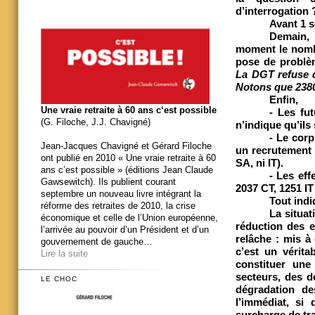
d’interrogation
Avant 1 s
Demain, 
moment le nombr
pose de problèm
La DGT refuse de
Notons que 2380
Enfin,
Une vraie retraite à 60 ans c‘est possible
- Les fut
(G. Filoche, J.J. Chavigné)
n’indique qu’il
- Le corp
Jean-Jacques Chavigné et Gérard Filoche
un recrutement 
ont publié en 2010 « Une vraie retraite à 60
SA, ni IT).
ans c’est possible » (éditions Jean Claude
- Les eff
Gawsewitch). Ils publient courant
2037 CT, 1251 IT
septembre un nouveau livre intégrant la
Tout indi
réforme des retraites de 2010, la crise
La situat
économique et celle de l’Union européenne,
réduction des 
l’arrivée au pouvoir d’un Président et d’un
relâche : mis à 
gouvernement de gauche…
c’est un vérita
Lire la suite
constituer une
secteurs, des d
LE CHOC
dégradation de
l’immédiat, si 
surcharge de tra