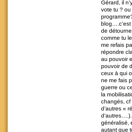
Gérard, il n
vote tu ? ou
programme? t
blog….c’est 
de détourner
comme tu le 
me refais pa
répondre cla
au pouvoir e
pouvoir de d
ceux à qui o
ne me fais 
guerre ou ce
la mobilisat
changés, cf r
d’autres « r
d’autres….). 
généralisé, 
autant que t