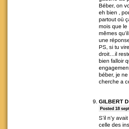
Béber, on vo
eh bien , po
partout où 
mois que le 
mêmes qu’ils
une réponse
PS, si tu vir
droit…il res
bien falloir
engagement 
béber, je ne
cherche a co
GILBERT 
Posted 18 sep
S’il n’y ava
celle des in