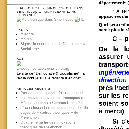
départements (
« AU BOULOT ! », MA CHRONIQUE DANS
* A term
SINÉ HEBDO ET MAINTENANT DANS
L’HUMANITÉ
appauvries dan
Quel sera enfin
serait plus la r
PAGES
M’écrire
C – p
Ma bio
Signez la contribution de Démocratie &
De la l
Socialisme
assurer 
D&S
transpo
www.democratie-socialisme.org
ingénieri
Le site de "Démocratie & Socialisme", la
revue dont je suis le rédacteur en chef.
directio
près l’ac
ARTICLES RÉCENTS
Pas de boulot quand il fait trop chaud
sur les r
Les nouvelles inventions théoriques de
soient so
Mélenchon dans « Comment faire ? »
5° conclusion Les conséquences des 85
à merci).
pages de « cadres théoriques » de
Mélenchon
Si c’
Quatrième partie des innovations
théoriques de Mélenchon :