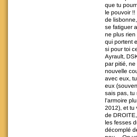
que tu pourr
le pouvoir !!
de lisbonne,
se fatiguer 
ne plus rien
qui portent 
si pour toi 
Ayrault, DSK
par pitié, n
nouvelle cou
avec eux, tu
eux (souvent
sais pas, tu
l’armoire pl
2012), et tu
de DROITE, d
les fesses 
décomplé de