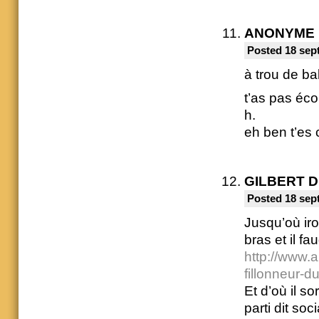
ANONYME
Posted 18 sep
à trou de ba
t’as pas éc
h.
eh ben t’es 
GILBERT 
Posted 18 sep
Jusqu’où iron
bras et il fa
http://www.
fillonneur-d
Et d’où il s
parti dit soci