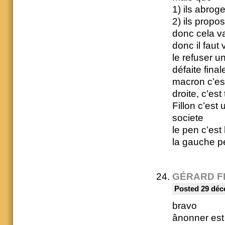
1) ils abroge
2) ils prop
donc cela va
donc il faut 
le refuser u
défaite fina
macron c’es
droite, c’est 
Fillon c’est
societe
le pen c’est 
la gauche p
GÉRARD F
Posted 29 déc
bravo
ânonner est 