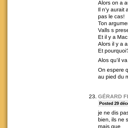
Alors on a a
Il n’y aurai
pas le cas!
Ton argument
Valls s pre
Et il y a Mac
Alors il y a 
Et pourquoi
Alos qu’il v
On espere q
au pied du m
GÉRARD F
Posted 29 déc
je ne dis p
bien, ils ne
mais que