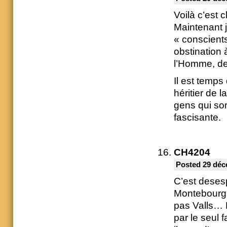
Voilà c’est 
Maintenant j
« conscient
obstination 
l’Homme, de
Il est temps
héritier de 
gens qui sor
fascisante.
CH4204
Posted 29 déc
C’est deses
Montebourg
pas Valls… 
par le seul f