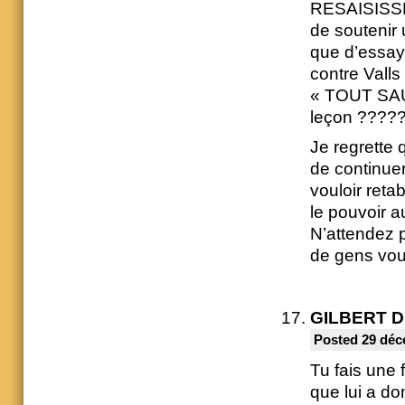
RESAISISSEZ 
de soutenir 
que d’essaye
contre Vall
« TOUT SAUF
leçon ????
Je regrette
de continuer
vouloir reta
le pouvoir au
N’attendez 
de gens vou
GILBERT 
Posted 29 déc
Tu fais une f
que lui a do