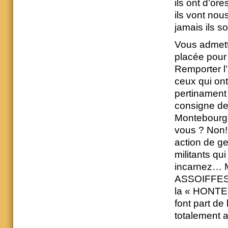
ils ont d’or
ils vont nous
jamais ils s
Vous admett
placée pour
Remporter l’
ceux qui ont 
pertinament
consigne de
Montebourg e
vous ? Non! 
action de ge
militants qu
incarnez…
ASSOIFFES 
la « HONTE 
font part de
totalement a