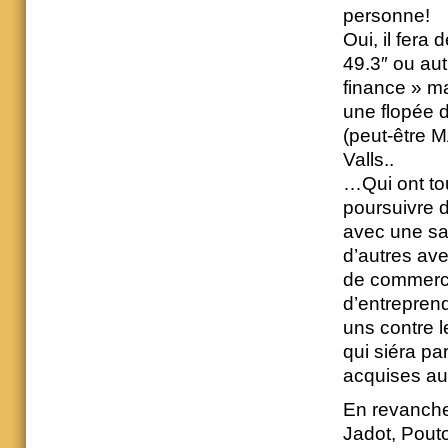
personne!
Oui, il fera
49.3″ ou au
finance » m
une flopée d
(peut-être 
Valls..
…Qui ont to
poursuivre 
avec une sau
d’autres ave
de commerce 
d’entreprend
uns contre 
qui siéra pa
acquises au
En revanche
Jadot, Pout