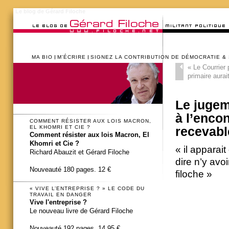
Le blog de Gérard Filoche
MA BIO
M’ÉCRIRE
SIGNEZ LA CONTRIBUTION DE DÉMOCRATIE &
«
Le Courrier 
primaire aurai
Le jugem
à l’encon
COMMENT RÉSISTER AUX LOIS MACRON,
EL KHOMRI ET CIE ?
recevabl
Comment résister aux lois Macron, El
Khomri et Cie ?
« il apparait
Richard Abauzit et Gérard Filoche
dire n’y avo
Nouveauté 180 pages. 12 €
filoche »
« VIVE L’ENTREPRISE ? » LE CODE DU
TRAVAIL EN DANGER
Vive l'entreprise ?
Le nouveau livre de Gérard Filoche
Nouveauté 192 pages. 14,95 €