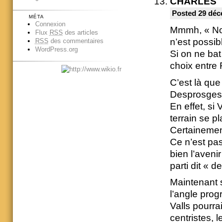
CHARLES
Posted 29 déc
MÉTA
Connexion
Mmmh, « Nou
Flux
RSS
des articles
n’est possib
RSS
des commentaires
WordPress.org
Si on ne bat
choix entre 
C’est là que
Desprosges, 
En effet, si 
terrain se 
Certainemen
Ce n’est pas
bien l’aveni
parti dit « d
Maintenant 
l’angle pro
Valls pourrai
centristes,