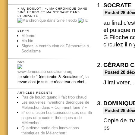
SOCRATE
« AU BOULOT ! », MA CHRONIQUE DANS
Posted 28 déc
SINÉ HEBDO ET MAINTENANT DANS
L’HUMANITÉ
au final c’e
et puisque r
PAGES
M’écrire
G Filoche co
Ma bio
circulez il n 
Signez la contribution de Démocratie &
Socialisme
D&S
GÉRARD 
www.democratie-socialisme.org
Posted 28 déc
Le site de "Démocratie & Socialisme", la
J’irai voter
revue dont je suis le rédacteur en chef.
ARTICLES RÉCENTS
Pas de boulot quand il fait trop chaud
DOMINIQU
Les nouvelles inventions théoriques de
Mélenchon dans « Comment faire ? »
Posted 28 déc
5° conclusion Les conséquences des 85
pages de « cadres théoriques » de
Copie de ma
Mélenchon
ps
Quatrième partie des innovations
théoriques de Mélenchon :