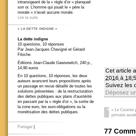
intransigeant de la « règle d’or » planquait
son or. L’homme qui jouait le « père la
morale » n’avait aucune morale.
Lire la suite
« LA DETTE INDIGNE »
La dette indigne
10 questions, 10 réponses
Par Jean-Jacques Chavigné et Gérard
Filoche.
Éditions Jean-Claude Gawsewitch, 240 p.,
14,90 euros
Cet article 
En 10 questions, 10 réponses, les deux
2016 à 18:
auteurs avancent leurs propositions après
Suivez les
un passage en revue détaillé de toutes les
solutions présentées : de la restructuration
Déposez un
des dettes publiques aux plans d’austérité
en passant par la « règle d’or », la sortie de
la zone euro, les euro-obligations ou la
«
Le Courrier 
monétisation des dettes publiques.
primaire aurai
Partager
|
77
Comme