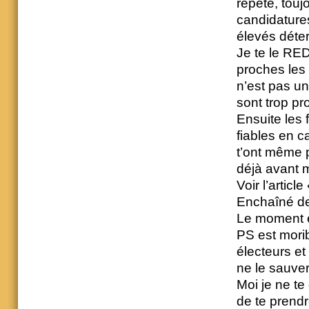
répète, touj
candidatures
élevés déte
Je te le RED
proches les 
n’est pas un
sont trop pr
Ensuite les
fiables en c
t’ont même p
déjà avant m
Voir l’articl
Enchaîné de
Le moment es
PS est morib
électeurs et
ne le sauver
Moi je ne te
de te prend