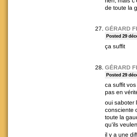
rien, mais c’
de toute la
GÉRARD F
Posted 29 déc
ça suffit
GÉRARD F
Posted 29 déc
ca suffit vos
pas en vérit
oui saboter 
consciente o
toute la gauc
qu’ils veule
il y a une d