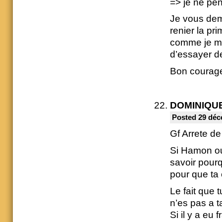
=> je ne pen
Je vous dem
renier la pr
comme je m’
d’essayer de
Bon courage
DOMINIQU
Posted 29 déc
Gf Arrete de
Si Hamon ou
savoir pourq
pour que ta 
Le fait que 
n’es pas a t
Si il y a eu