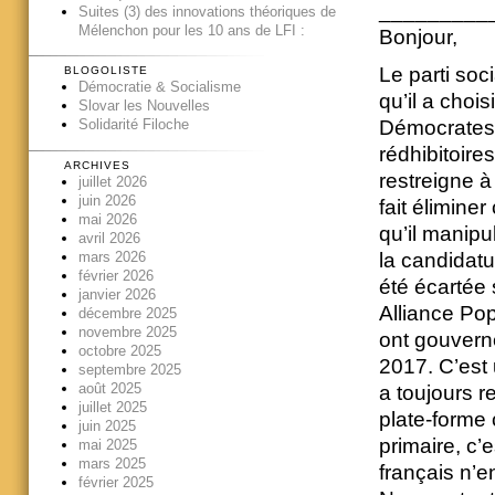
_________
Suites (3) des innovations théoriques de
Mélenchon pour les 10 ans de LFI :
Bonjour,
Le parti soc
BLOGOLISTE
Démocratie & Socialisme
qu’il a chois
Slovar les Nouvelles
Démocrates E
Solidarité Filoche
rédhibitoire
ARCHIVES
restreigne à
juillet 2026
juin 2026
fait élimine
mai 2026
qu’il manipu
avril 2026
la candidatu
mars 2026
février 2026
été écartée 
janvier 2026
Alliance Pop
décembre 2025
novembre 2025
ont gouvern
octobre 2025
2017. C’est 
septembre 2025
août 2025
a toujours r
juillet 2025
plate-forme
juin 2025
primaire, c’e
mai 2025
mars 2025
français n’e
février 2025