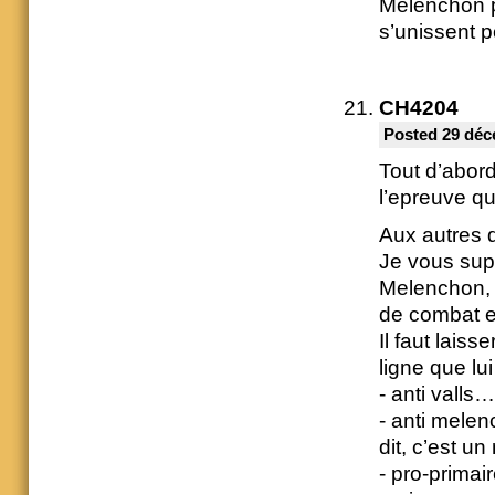
Mélenchon p
s’unissent p
CH4204
Posted 29 déc
Tout d’abor
l’epreuve qu
Aux autres q
Je vous supp
Melenchon, i
de combat e
Il faut laiss
ligne que lui
- anti vall
- anti melen
dit, c’est u
- pro-primair