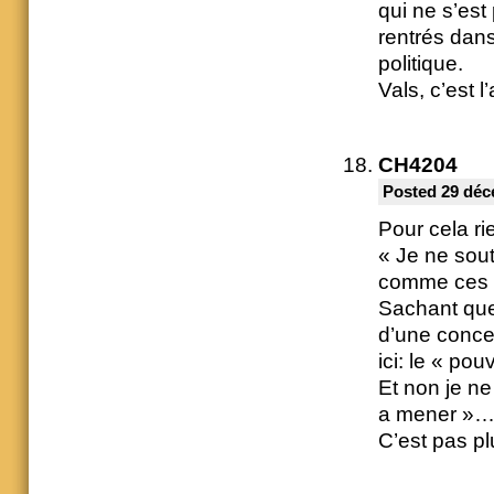
qui ne s’es
rentrés dans
politique.
Vals, c’est l
CH4204
Posted 29 déc
Pour cela rie
« Je ne sou
comme ces el
Sachant que
d’une concer
ici: le « po
Et non je n
a mener »
C’est pas p