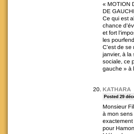
« MOTION DE
DE GAUCHE n
Ce qui est a
chance d’évi
et fort l’imp
les pourfend
C’est de se 
janvier, à l
sociale, ce
gauche » à l
KATHARA
Posted 29 déc
Monsieur Fil
à mon sens q
exactement c
pour Hamon e