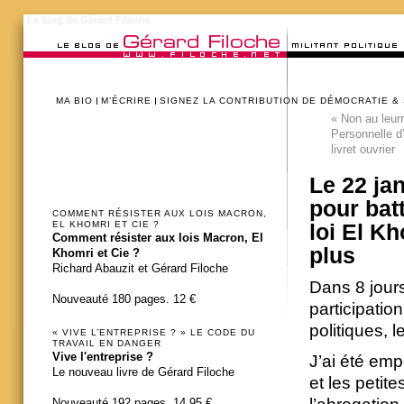
Le blog de Gérard Filoche
MA BIO
M’ÉCRIRE
SIGNEZ LA CONTRIBUTION DE DÉMOCRATIE &
«
Non au leurr
Personnelle d
livret ouvrier
Le 22 ja
pour bat
COMMENT RÉSISTER AUX LOIS MACRON,
EL KHOMRI ET CIE ?
loi El K
Comment résister aux lois Macron, El
plus
Khomri et Cie ?
Richard Abauzit et Gérard Filoche
Dans 8 jours
Nouveauté 180 pages. 12 €
participatio
politiques, 
« VIVE L’ENTREPRISE ? » LE CODE DU
TRAVAIL EN DANGER
Vive l'entreprise ?
J’ai été emp
Le nouveau livre de Gérard Filoche
et les petite
Nouveauté 192 pages. 14,95 €