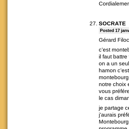
Cordialemen
SOCRATE
Posted 17 janv
Gérard Filo
c’est monte
il faut battre
on a un seul
hamon c’est
montebourg l
notre choix 
vous préfére
le cas diman
je partage c
j’aurais pré
Montebourg 
programme