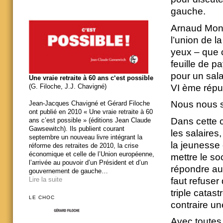
gauche.
Arnaud Monte
l’union de l
yeux – que c
feuille de p
pour un sala
Une vraie retraite à 60 ans c‘est possible
VI ème répu
(G. Filoche, J.J. Chavigné)
Nous nous s
Jean-Jacques Chavigné et Gérard Filoche
ont publié en 2010 « Une vraie retraite à 60
Dans cette 
ans c’est possible » (éditions Jean Claude
Gawsewitch). Ils publient courant
les salaires
septembre un nouveau livre intégrant la
la jeunesse
réforme des retraites de 2010, la crise
économique et celle de l’Union européenne,
mettre le s
l’arrivée au pouvoir d’un Président et d’un
répondre au
gouvernement de gauche…
faut refuser
Lire la suite
triple catast
LE CHOC
contraire u
Avec toutes 