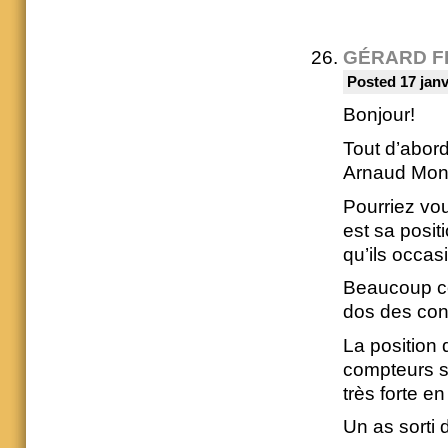
GÉRARD F
Posted 17 janv
Bonjour!
Tout d’abord
Arnaud Mon
Pourriez vou
est sa posit
qu’ils occas
Beaucoup con
dos des cont
La position 
compteurs s
très forte e
Un as sorti 