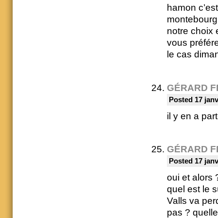
hamon c’est
montebourg l
notre choix 
vous préfére
le cas diman
GÉRARD F
Posted 17 janv
il y en a par
GÉRARD F
Posted 17 janv
oui et alors 
quel est le s
Valls va pe
pas ? quell