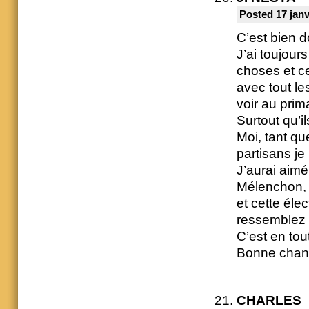
Posted 17 janv
C’est bien 
J’ai toujours
choses et ce
avec tout les
voir au prim
Surtout qu’i
Moi, tant q
partisans je
J’aurai aim
Mélenchon, c
et cette él
ressemblez 
C’est en to
Bonne chanc
CHARLES