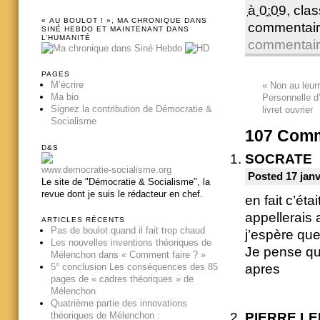
à 0:09
, cla
« AU BOULOT ! », MA CHRONIQUE DANS
commentair
SINÉ HEBDO ET MAINTENANT DANS
L’HUMANITÉ
commentai
PAGES
M’écrire
«
Non au leurr
Ma bio
Personnelle d
Signez la contribution de Démocratie &
livret ouvrier
Socialisme
107
Comm
D&S
SOCRATE
www.democratie-socialisme.org
Posted 17 janv
Le site de "Démocratie & Socialisme", la
revue dont je suis le rédacteur en chef.
en fait c’ét
appellerais
ARTICLES RÉCENTS
Pas de boulot quand il fait trop chaud
j’espère que
Les nouvelles inventions théoriques de
Je pense qu 
Mélenchon dans « Comment faire ? »
apres
5° conclusion Les conséquences des 85
pages de « cadres théoriques » de
Mélenchon
Quatrième partie des innovations
théoriques de Mélenchon :
PIERRE L