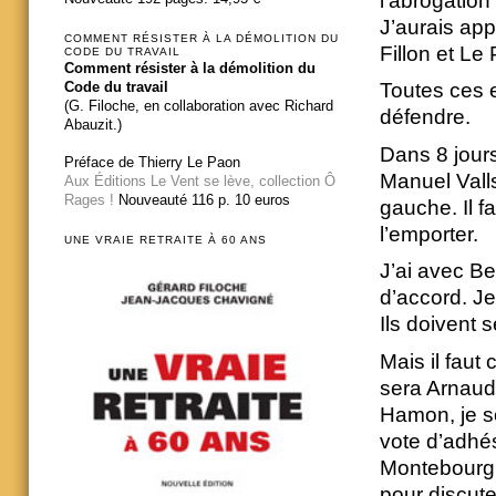
l’abrogation
J’aurais ap
COMMENT RÉSISTER À LA DÉMOLITION DU
Fillon et Le
CODE DU TRAVAIL
Comment résister à la démolition du
Code du travail
Toutes ces e
(G. Filoche, en collaboration avec Richard
défendre.
Abauzit.)
Dans 8 jours
Préface de Thierry Le Paon
Manuel Vall
Aux Éditions Le Vent se lève, collection Ô
Rages !
Nouveauté 116 p. 10 euros
gauche. Il f
l’emporter.
UNE VRAIE RETRAITE À 60 ANS
J’ai avec B
d’accord. Je 
Ils doivent 
Mais il faut 
sera Arnaud
Hamon, je s
vote d’adhé
Montebourg c
pour discut