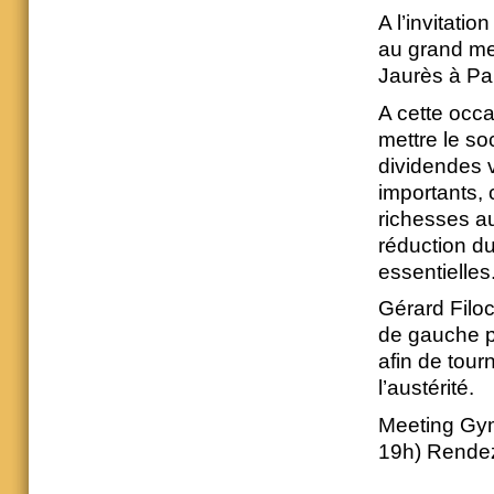
A l’invitati
au grand me
Jaurès à Par
A cette occa
mettre le so
dividendes v
importants, 
richesses au
réduction du
essentielles
Gérard Filoc
de gauche po
afin de tour
l’austérité.
Meeting Gym
19h) Rendez