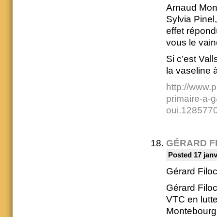
Arnaud Mont
Sylvia Pine
effet répond
vous le vain
Si c’est Vall
la vaseline
http://www.p
primaire-a-g
oui.1285770
GÉRARD F
Posted 17 janv
Gérard Filo
Gérard Filoc
VTC en lutt
Montebourg,