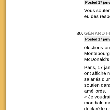
Posted 17 janv
Vous souten
eu des resp
GÉRARD F
Posted 17 janv
élections-pr
Montebourg 
McDonald’s
Paris, 17 j
ont affiché 
salariés d’u
soutien dans
améliorés.
« Je voudrai
mondiale mai
déclaré le c