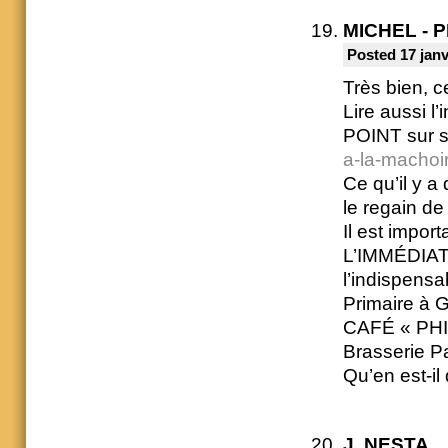
MICHEL - 
Posted 17 janv
Très bien, 
Lire aussi l
POINT sur so
a-la-macho
Ce qu’il y a
le regain d
Il est impor
L’IMMÉDIAT 
l’indispen
Primaire à
CAFÉ « PHIL
Brasserie Pa
Qu’en est-il
J. NESTA