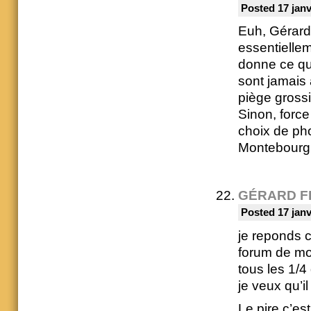
Posted 17 janv
Euh, Gérard,
essentiellem
donne ce qu’
sont jamais
piège grossi
Sinon, force
choix de pho
Montebour
GÉRARD F
Posted 17 janv
je reponds c
forum de mon
tous les 1/4 
je veux qu’i
Le pire c’es