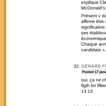
explique Cl
McDonald’s 
Présent « d
affirme être
significativ
ses établis
économique e
Chaque anné
candidats ».
GÉRARD F
Posted 17 janv
oui, ça ne c
figth for fift
13 13