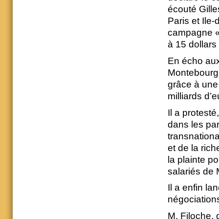
écouté Gill
Paris et Ile
campagne « F
à 15 dollars
En écho aux
Montebourg 
grâce à une
milliards d’
Il a protesté
dans les pa
transnationa
et de la ric
la plainte p
salariés de
Il a enfin l
négociations
M. Filoche, 