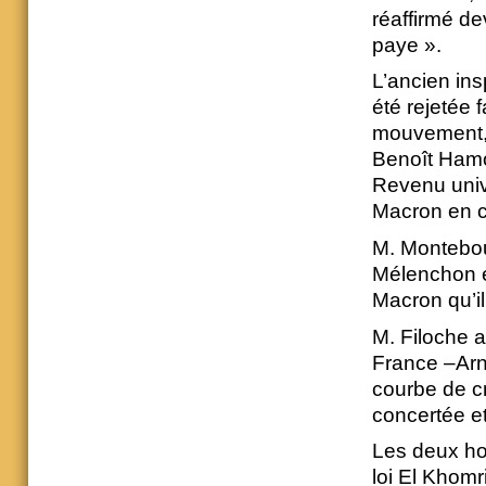
réaffirmé de
paye ».
L’ancien ins
été rejetée 
mouvement, 
Benoît Hamo
Revenu univ
Macron en ca
M. Montebou
Mélenchon e
Macron qu’il
M. Filoche a
France –Arn
courbe de c
concertée et
Les deux ho
loi El Khomri