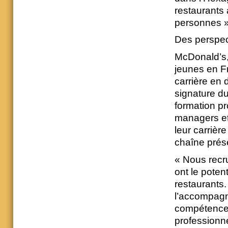
restaurants 
personnes »
Des perspec
McDonald’s,
jeunes en F
carrière en 
signature d
formation p
managers et
leur carrièr
chaîne prés
« Nous recru
ont le poten
restaurants
l’accompag
compétences:
professionne