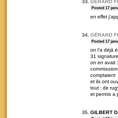
GÉRARD F
Posted 17 janv
en effet j’ap
GÉRARD F
Posted 17 janv
on l’a déjà éc
31 signatur
on en avait 
commissions, 
comptaient
et ils ont o
tout : de ru
et permis a 
GILBERT 