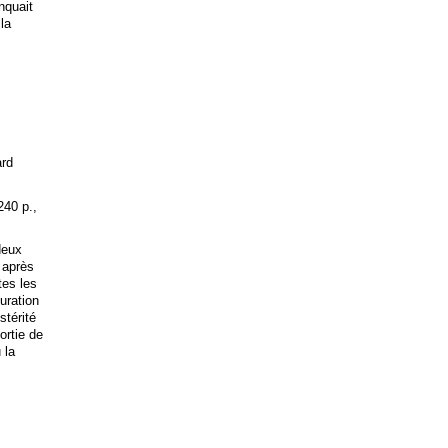
anquait
 la
ard
240 p.,
deux
 après
tes les
uration
stérité
ortie de
 la