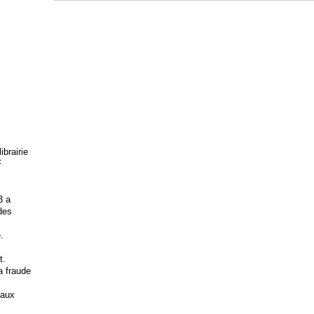
brairie
F
3 a
 des
.
t.
la fraude
 aux