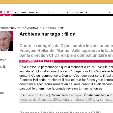
NTRIBUTION DE DÉMOCRATIE & SOCIALISME
Archives par tags :
fillon
Contre le congrès de Dijon, contre le vote unanim
François Hollande, Manuel Valls approuve le lâcha
par la direction CFDT en plein combat unitaire e
CRON,
6 NOVEMBRE 2014 – 10:10
, El
Cela classe le personnage : quoi d’étonnant à ce qu’il veuille enl
socialiste”. Quoi d’étonnant à ce qu’il urge pour lui, d’accélère
droite ? Ce qui commence a étonner c’est que pour cela, il faut 
Francois Hollande, et bientot il dira ce que fut à ses yeux l’erreu
commencé spectaculairement en ce sens quand il avait dénoncé l
parcourt le chemin de la grande révision à marche forcée.
 DU
Par
Gérard Filoche
|
Publié dans
Politique
|
Également tagué
2
congres de Dijon
,
mai 2003
,
retraite
,
retraite à 60 ans
,
syndicat