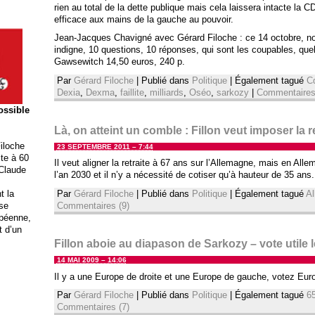
rien au total de la dette publique mais cela laissera intacte la 
efficace aux mains de la gauche au pouvoir.
Jean-Jacques Chavigné avec Gérard Filoche : ce 14 octobre, nou
indigne, 10 questions, 10 réponses, qui sont les coupables, quel
Gawsewitch 14,50 euros, 240 p.
Par
Gérard Filoche
|
Publié dans
Politique
|
Également tagué
C
Dexia
,
Dexma
,
faillite
,
milliards
,
Oséo
,
sarkozy
|
Commentaires
possible
Là, on atteint un comble : Fillon veut imposer la r
iloche
23 SEPTEMBRE 2011 – 7:44
ite à 60
Il veut aligner la retraite à 67 ans sur l’Allemagne, mais en Al
 Claude
l’an 2030 et il n’y a nécessité de cotiser qu’à hauteur de 35 ans.
Par
Gérard Filoche
|
Publié dans
Politique
|
Également tagué
A
t la
Commentaires (9)
ise
opéenne,
t d’un
Fillon aboie au diapason de Sarkozy – vote utile l
14 MAI 2009 – 14:06
Il y a une Europe de droite et une Europe de gauche, votez Eur
Par
Gérard Filoche
|
Publié dans
Politique
|
Également tagué
65
Commentaires (7)