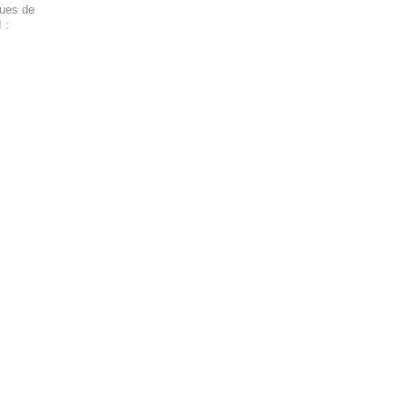
ques de
 :