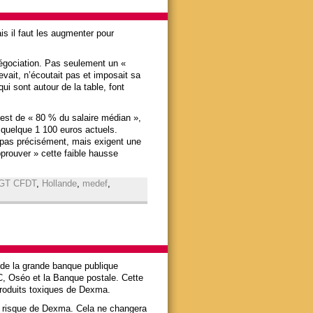
is il faut les augmenter pour
négociation. Pas seulement un «
cevait, n’écoutait pas et imposait sa
i sont autour de la table, font
 est de « 80 % du salaire médian »,
 quelque 1 100 euros actuels.
 pas précisément, mais exigent une
prouver » cette faible hausse
GT CFDT
,
Hollande
,
medef
,
t de la grande banque publique
DC, Oséo et la Banque postale. Cette
produits toxiques de Dexma.
le à risque de Dexma. Cela ne changera