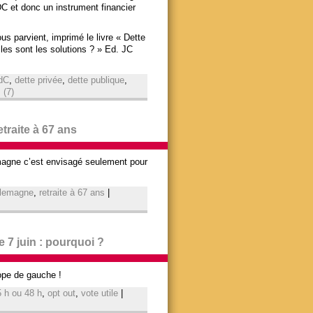
CDC et donc un instrument financier
s parvient, imprimé le livre « Dette
les sont les solutions ? » Ed. JC
dC
,
dette privée
,
dette publique
,
 (7)
etraite à 67 ans
lemagne c’est envisagé seulement pour
llemagne
,
retraite à 67 ans
|
e 7 juin : pourquoi ?
ope de gauche !
 h ou 48 h
,
opt out
,
vote utile
|