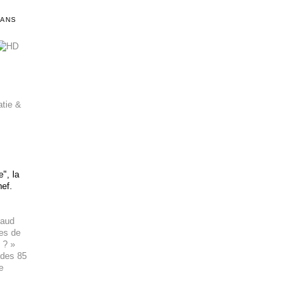
DANS
atie &
", la
hef.
haud
ues de
 ? »
 des 85
e