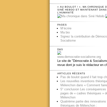
« AU BOULOT ! », MA CHRONIQUE 
SINÉ HEBDO ET MAINTENANT DANS
L’HUMANITÉ
PAGES
M’écrire
Ma bio
Signez la contribution de Démocr
Socialisme
D&S
www.democratie-socialisme.org
Le site de "Démocratie & Socialisme
revue dont je suis le rédacteur en c
ARTICLES RÉCENTS
Pas de boulot quand il fait trop c
Les nouvelles inventions théoriq
Mélenchon dans « Comment faire
5° conclusion Les conséquences
pages de « cadres théoriques » d
Mélenchon
Quatrième partie des innovations
théoriques de Mélenchon :