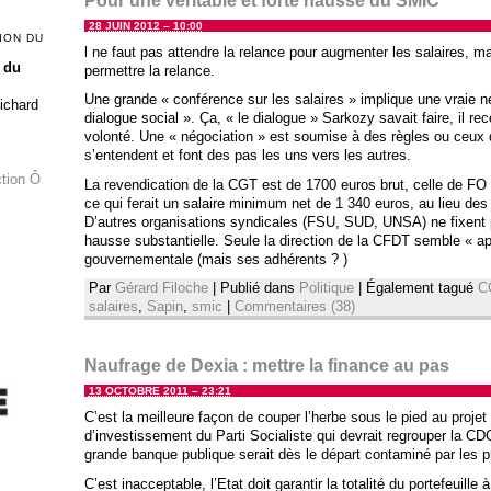
Pour une véritable et forte hausse du SMIC
28 JUIN 2012 – 10:00
ION DU
l ne faut pas attendre la relance pour augmenter les salaires, ma
 du
permettre la relance.
Une grande « conférence sur les salaires » implique une vraie 
Richard
dialogue social ». Ça, « le dialogue » Sarkozy savait faire, il re
volonté. Une « négociation » est soumise à des règles ou ceux qu
s’entendent et font des pas les uns vers les autres.
ction Ô
La revendication de la CGT est de 1700 euros brut, celle de FO
ce qui ferait un salaire minimum net de 1 340 euros, au lieu des
D’autres organisations syndicales (FSU, SUD, UNSA) ne fixent
hausse substantielle. Seule la direction de la CFDT semble « ap
gouvernementale (mais ses adhérents ? )
Par
Gérard Filoche
|
Publié dans
Politique
|
Également tagué
C
salaires
,
Sapin
,
smic
|
Commentaires (38)
Naufrage de Dexia : mettre la finance au pas
13 OCTOBRE 2011 – 23:21
C’est la meilleure façon de couper l’herbe sous le pied au proje
d’investissement du Parti Socialiste qui devrait regrouper la C
grande banque publique serait dès le départ contaminé par les 
C’est inacceptable, l’Etat doit garantir la totalité du portefeuil