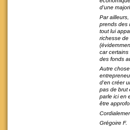
économique, 
d’une majori
Par ailleurs,
prends des r
tout lui appa
richesse de l
(évidemment,
car certains
des fonds au
Autre chose 
entrepreneu
d’en créer u
pas de brut e
parle ici en
être approf
Cordialemen
Grégoire F.