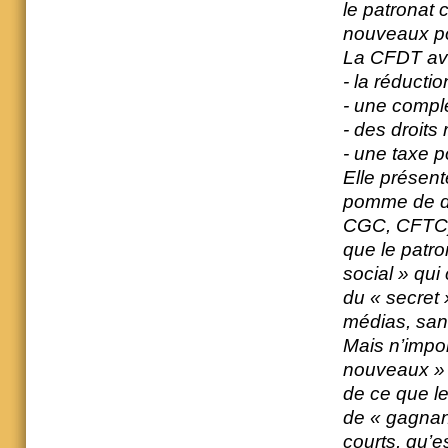
le patronat
nouveaux pour
La CFDT ava
- la réducti
- une compl
- des droit
- une taxe po
Elle présen
pomme de di
CGC, CFTC) 
que le patr
social » qui
du « secret 
médias, san
Mais n’impor
nouveaux » s
de ce que le
de « gagnant
courts, qu’e