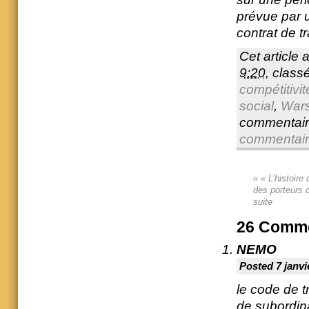
prévue par u
contrat de tr
Cet article 
9:20
, clas
compétitivit
social
,
War
commentair
commentai
«
« L’histoire 
des porteurs 
suite
26
Comme
NEMO
Posted 7 janvi
le code de t
de subordina