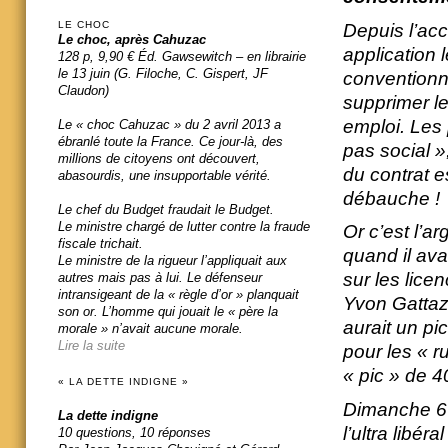
LE CHOC
Depuis l’acc
Le choc, après Cahuzac
application 
128 p, 9,90 € Éd. Gawsewitch – en librairie
le 13 juin (G. Filoche, C. Gispert, JF
conventionne
Claudon)
supprimer le
emploi. Les 
Le « choc Cahuzac » du 2 avril 2013 a
ébranlé toute la France. Ce jour-là, des
pas social »
millions de citoyens ont découvert,
du contrat e
abasourdis, une insupportable vérité.
débauche !
Le chef du Budget fraudait le Budget.
Le ministre chargé de lutter contre la fraude
Or c’est l’
fiscale trichait.
quand il ava
Le ministre de la rigueur l’appliquait aux
sur les lice
autres mais pas à lui. Le défenseur
intransigeant de la « règle d’or » planquait
Yvon Gattaz a
son or. L’homme qui jouait le « père la
aurait un p
morale » n’avait aucune morale.
Lire la suite
pour les « r
« pic » de 
« LA DETTE INDIGNE »
Dimanche 6 j
La dette indigne
l’ultra libé
10 questions, 10 réponses