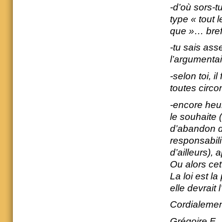
-d’où sors-t
type « tout 
que »… bref,
-tu sais ass
l’argumentair
-selon toi, i
toutes circo
-encore heur
le souhaite (
d’abandon d
responsabili
d’ailleurs),
Ou alors cet
La loi est l
elle devrait l
Cordialemen
Grégoire F.