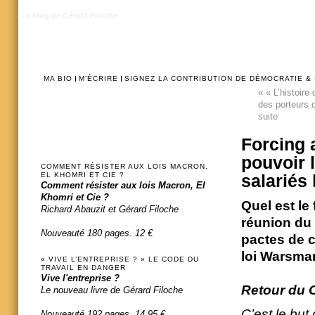
Le blog de Gérard Filoche
MA BIO
M’ÉCRIRE
SIGNEZ LA CONTRIBUTION DE DÉMOCRATIE &
«
« L’histoire 
des porteurs 
suite
Forcing 
pouvoir 
COMMENT RÉSISTER AUX LOIS MACRON,
EL KHOMRI ET CIE ?
salariés
Comment résister aux lois Macron, El
Khomri et Cie ?
Quel est le
Richard Abauzit et Gérard Filoche
réunion du 
Nouveauté 180 pages. 12 €
pactes de c
loi Warsman
« VIVE L’ENTREPRISE ? » LE CODE DU
TRAVAIL EN DANGER
Vive l'entreprise ?
Retour du C
Le nouveau livre de Gérard Filoche
C’est le but
Nouveauté 192 pages. 14,95 €