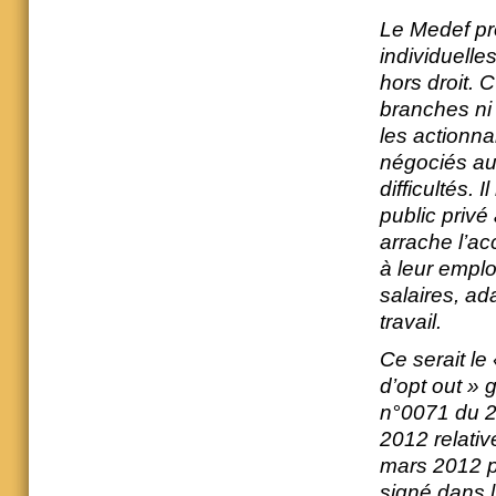
Le Medef pro
individuelle
hors droit. C
branches ni 
les actionna
négociés au 
difficultés. 
public privé 
arrache l’a
à leur emplo
salaires, ad
travail.
Ce serait le
d’opt out » 
n°0071 du 2
2012 relativ
mars 2012 p
signé dans l