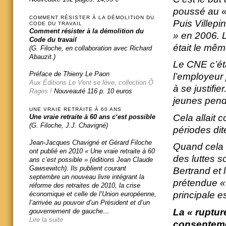
poussé au «
COMMENT RÉSISTER À LA DÉMOLITION DU
Puis Villepi
CODE DU TRAVAIL
Comment résister à la démolition du
» en 2006. L
Code du travail
était le mêm
(G. Filoche, en collaboration avec Richard
Abauzit.)
Le CNE c’ét
Préface de Thierry Le Paon
l’employeur 
Aux Éditions Le Vent se lève, collection Ô
à se justifi
Rages !
Nouveauté 116 p. 10 euros
jeunes pen
UNE VRAIE RETRAITE À 60 ANS
Cela allait 
Une vraie retraite à 60 ans c‘est possible
(G. Filoche, J.J. Chavigné)
périodes di
Jean-Jacques Chavigné et Gérard Filoche
Quand cela a
ont publié en 2010 « Une vraie retraite à 60
des luttes s
ans c’est possible » (éditions Jean Claude
Gawsewitch). Ils publient courant
Bertrand et 
septembre un nouveau livre intégrant la
prétendue « 
réforme des retraites de 2010, la crise
principale e
économique et celle de l’Union européenne,
l’arrivée au pouvoir d’un Président et d’un
La « ruptur
gouvernement de gauche…
Lire la suite
consenteme