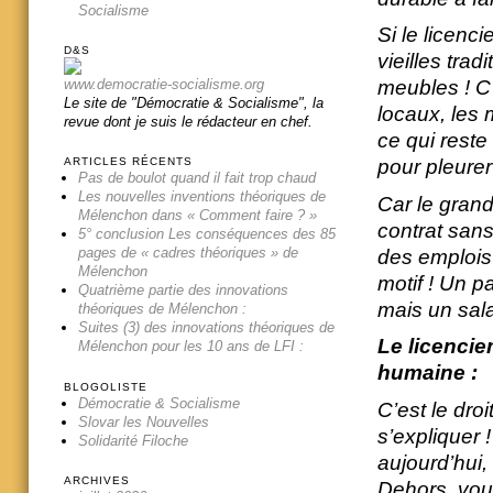
Socialisme
Si le licen
D&S
vieilles tra
www.democratie-socialisme.org
meubles ! C’
Le site de "Démocratie & Socialisme", la
locaux, les 
revue dont je suis le rédacteur en chef.
ce qui reste
pour pleurer
ARTICLES RÉCENTS
Pas de boulot quand il fait trop chaud
Les nouvelles inventions théoriques de
Car le grand
Mélenchon dans « Comment faire ? »
contrat sans 
5° conclusion Les conséquences des 85
pages de « cadres théoriques » de
des emplois
Mélenchon
motif ! Un pa
Quatrième partie des innovations
mais un sala
théoriques de Mélenchon :
Suites (3) des innovations théoriques de
Le licencie
Mélenchon pour les 10 ans de LFI :
humaine :
BLOGOLISTE
Démocratie & Socialisme
C’est le dro
Slovar les Nouvelles
s’expliquer 
Solidarité Filoche
aujourd’hui,
ARCHIVES
Dehors, vous