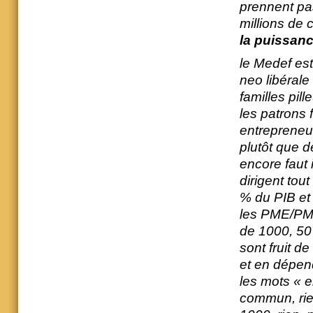
prennent pas
millions de
la puissan
le Medef es
neo libérale
familles pil
les patrons
entrepreneu
plutôt que 
encore faut i
dirigent tou
% du PIB et f
les PME/PMI 
de 1000, 50 
sont fruit de
et en dépen
les mots « e
commun, rien