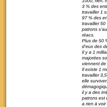
1000, rien, n
3 % des entr
travailler 1 
97 % des ent
travailler 50
patrons s’au
réacs.
Plus de 50 %
d’eux des dé
Il y a 1 mil
majorées soi
viennent de 
Il existe 1 m
travailler 3,
elle surviv
démagogiquem
il y a des i
patrons est 
a rien à voi