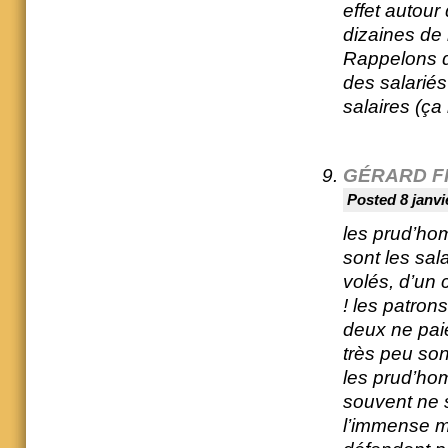
effet autour
dizaines de 
Rappelons q
des salarié
salaires (ça
GÉRARD F
Posted 8 janvi
les prud’ho
sont les sala
volés, d’un 
! les patron
deux ne paie
très peu so
les prud’hom
souvent ne s
l’immense ma