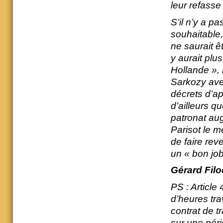
leur refasse
S’il n’y a p
souhaitable,
ne saurait êt
y aurait plu
Hollande », 
Sarkozy ave
décrets d’app
d’ailleurs q
patronat au
Parisot le 
de faire reve
un « bon job
Gérard Filo
PS : Article
d’heures tra
contrat de t
sur une péri