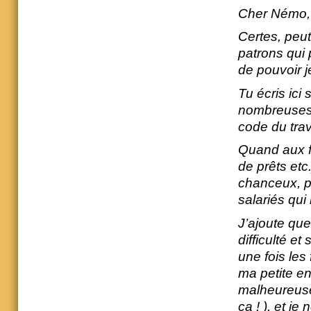
Cher Némo,
Certes, peut
patrons qui 
de pouvoir j
Tu écris ici 
nombreuses f
code du travai
Quand aux fo
de prêts etc
chanceux, po
salariés qui
J’ajoute que
difficulté e
une fois les
ma petite e
malheureuse
ça ! ), et je