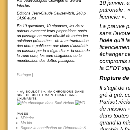
Par Jean-Jacques Chavigné et Gérard
10 janvier, 
Filoche.
patronale : 
Éditions Jean-Claude Gawsewitch, 240 p.,
licencier ».
14,90 euros
La preuve pr
En 10 questions, 10 réponses, les deux
auteurs avancent leurs propositions après
sans l’avoue
un passage en revue détaillé de toutes les
l’idée qu’il 
solutions présentées : de la restructuration
des dettes publiques aux plans d’austérité
licenciement
en passant par la « règle d’or », la sortie de
échanger ce
la zone euro, les euro-obligations ou la
compromis s
monétisation des dettes publiques.
la CFDT sig
Partager
|
Rupture de 
Il s’agit de 
« AU BOULOT ! », MA CHRONIQUE DANS
gré à gré, c
SINÉ HEBDO ET MAINTENANT DANS
L’HUMANITÉ
Parisot récl
de mission »
PAGES
dans toutes 
M’écrire
quand la mis
Ma bio
Signez la contribution de Démocratie &
durable à fa