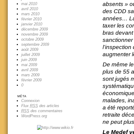
absents » ou
mai 2010
avril 2010
des CDD san
mars 2010
années… La C
février 2010
janvier 2010
taxer les con
décembre 2009
bras devant 
novembre 2009
sanctionner 
octobre 2009
septembre 2009
l’inspection 
août 2009
augmenter le
juillet 2009
juin 2009
De même les
mai 2009
avril 2009
plus de 55 a
mars 2009
sont jugés m
février 2009
systématiqu
0
économiques
MÉTA
malades, ina
Connexion
Flux
RSS
des articles
a été report
RSS
des commentaires
retraite déc
WordPress.org
ne peut plus 
Le Medef ve