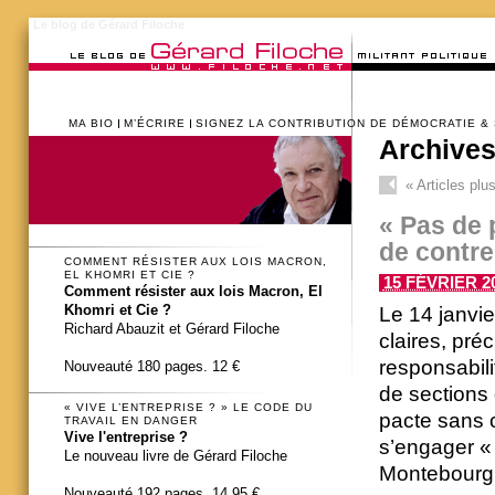
Le blog de Gérard Filoche
MA BIO
M’ÉCRIRE
SIGNEZ LA CONTRIBUTION DE DÉMOCRATIE &
Archives
«
Articles plu
« Pas de 
de contre
COMMENT RÉSISTER AUX LOIS MACRON,
EL KHOMRI ET CIE ?
15 FÉVRIER 20
Comment résister aux lois Macron, El
Khomri et Cie ?
Le 14 janvie
Richard Abauzit et Gérard Filoche
claires, pré
responsabili
Nouveauté 180 pages. 12 €
de sections 
« VIVE L’ENTREPRISE ? » LE CODE DU
pacte sans c
TRAVAIL EN DANGER
Vive l'entreprise ?
s’engager « 
Le nouveau livre de Gérard Filoche
Montebourg : 
Nouveauté 192 pages. 14,95 €