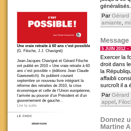
généralisés.
Par
Gérard 
amiante
,
mi
Message d
Une vraie retraite à 60 ans c‘est possible
5 JUIN 2012 – 
(G. Filoche, J.J. Chavigné)
Exercer la fo
Jean-Jacques Chavigné et Gérard Filoche
droit dans le
ont publié en 2010 « Une vraie retraite à 60
la Républiqu
ans c’est possible » (éditions Jean Claude
Gawsewitch). Ils publient courant
affaibli con
septembre un nouveau livre intégrant la
surcroît il 
réforme des retraites de 2010, la crise
économique et celle de l’Union européenne,
Par
Gérard 
l’arrivée au pouvoir d’un Président et d’un
gouvernement de gauche…
appel
,
Filo
Lire la suite
LE CHOC
Donnez un
Martine 