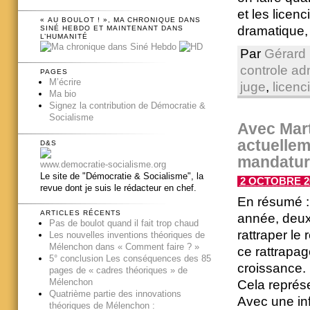
et les licen
« AU BOULOT ! », MA CHRONIQUE DANS
dramatique, 
SINÉ HEBDO ET MAINTENANT DANS
L’HUMANITÉ
Par
Gérard 
controle adm
PAGES
M’écrire
juge
,
licenc
Ma bio
Signez la contribution de Démocratie &
Socialisme
Avec Mart
actuellem
D&S
mandatur
www.democratie-socialisme.org
Le site de "Démocratie & Socialisme", la
2 OCTOBRE 20
revue dont je suis le rédacteur en chef.
En résumé : 
ARTICLES RÉCENTS
année, deux 
Pas de boulot quand il fait trop chaud
rattraper le
Les nouvelles inventions théoriques de
Mélenchon dans « Comment faire ? »
ce rattrapa
5° conclusion Les conséquences des 85
croissance.
pages de « cadres théoriques » de
Mélenchon
Cela représ
Quatrième partie des innovations
Avec une inf
théoriques de Mélenchon :