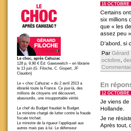
15 OCTOBRE 2
Certains ont
six millions 
que « les de
assez peu »
D’abord, si 
Par
Gérard 
Le choc, après Cahuzac
octobre
,
de
128 p, 9,90 € Éd. Gawsewitch – en librairie
Commentair
le 13 juin (G. Filoche, C. Gispert, JF
Claudon)
En répons
Le « choc Cahuzac » du 2 avril 2013 a
ébranlé toute la France. Ce jour-là, des
12 OCTOBRE 2
millions de citoyens ont découvert,
abasourdis, une insupportable vérité.
Je viens de 
Hollande.
Le chef du Budget fraudait le Budget.
Le ministre chargé de lutter contre la fraude
Je ne résist
fiscale trichait.
Le ministre de la rigueur l’appliquait aux
Après tout, 
autres mais pas à lui. Le défenseur