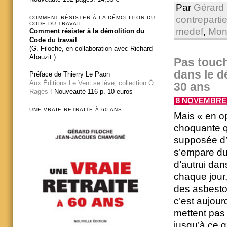
Par
Gérard 
contreparti
COMMENT RÉSISTER À LA DÉMOLITION DU
CODE DU TRAVAIL
medef
,
Mon
Comment résister à la démolition du
Code du travail
(G. Filoche, en collaboration avec Richard
Abauzit.)
Pas touch
dans le d
Préface de Thierry Le Paon
Aux Éditions Le Vent se lève, collection Ô
30 ans
Rages !
Nouveauté 116 p. 10 euros
8 NOVEMBRE 2
UNE VRAIE RETRAITE À 60 ANS
Mais « en op
choquante q
supposée d’a
s’empare du 
d’autrui dan
chaque jour
des asbesto
c’est aujour
mettent pas
jusqu’à ce 