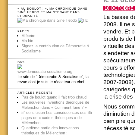
10 OCTOBRE 2
« AU BOULOT ! », MA CHRONIQUE DANS
SINÉ HEBDO ET MAINTENANT DANS
La baisse de 
L’HUMANITÉ
2008. Il ne s
vendre. Et p
PAGES
M’écrire
produits de 
Ma bio
virtuelle de
Signez la contribution de Démocratie &
Socialisme
s’endetter a
spéculateurs
D&S
cours s’effo
www.democratie-socialisme.org
technologie
Le site de "Démocratie & Socialisme", la
2007-2008). 
revue dont je suis le rédacteur en chef.
catégories 
ARTICLES RÉCENTS
la crise des
Pas de boulot quand il fait trop chaud
Les nouvelles inventions théoriques de
Nous sommes
Mélenchon dans « Comment faire ? »
5° conclusion Les conséquences des 85
diminution d
pages de « cadres théoriques » de
bien pire qu
Mélenchon
nécessité s
Quatrième partie des innovations
théoriques de Mélenchon :