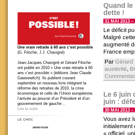
Quand le 
dette !
31 MAI 2013 – 
Le déficit p
Malgré cette
augmenté de
Une vraie retraite à 60 ans c‘est possible
France empr
(G. Filoche, J.J. Chavigné)
Par
Gérard 
Jean-Jacques Chavigné et Gérard Filoche
ont publié en 2010 « Une vraie retraite à 60
austérité
,
B
ans c’est possible » (éditions Jean Claude
Commentair
Gawsewitch). Ils publient courant
septembre un nouveau livre intégrant la
réforme des retraites de 2010, la crise
Le 6 juin
économique et celle de l’Union européenne,
l’arrivée au pouvoir d’un Président et d’un
juin : dé
gouvernement de gauche…
Lire la suite
30 MAI 2013 – 
Vous avez lu
LE CHOC
initialement 
« officiel, u