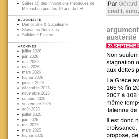
Par
Gérard 
Suites (3) des innovations théoriques de
Mélenchon pour les 10 ans de LFI :
credit
,
euro
BLOGOLISTE
Démocratie & Socialisme
arguments
Slovar les Nouvelles
Solidarité Filoche
austérité 
23 SEPTEMBRE
ARCHIVES
juillet 2026
Non seulemen
juin 2026
stagnation o
mai 2026
avril 2026
aux dettes 
mars 2026
février 2026
La Grèce ava
janvier 2026
165 % fin 20
décembre 2025
novembre 2025
2007 à 108 
octobre 2025
même temps.
septembre 2025
août 2025
italienne de
juillet 2025
Il est donc 
juin 2025
mai 2025
croissance, 
mars 2025
propose, de 
février 2025