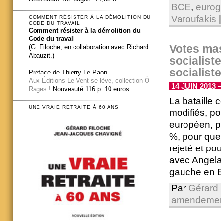
BCE
,
eurog
Varoufakis
|
COMMENT RÉSISTER À LA DÉMOLITION DU
CODE DU TRAVAIL
Comment résister à la démolition du
Code du travail
Votes ma
(G. Filoche, en collaboration avec Richard
Abauzit.)
socialiste
socialiste
Préface de Thierry Le Paon
Aux Éditions Le Vent se lève, collection Ô
14 JUIN 2013 –
Rages !
Nouveauté 116 p. 10 euros
La bataille 
UNE VRAIE RETRAITE À 60 ANS
modifiés, p
européen, po
%, pour que 
rejeté et po
avec Angela 
gauche en 
Par
Gérard 
amendeme