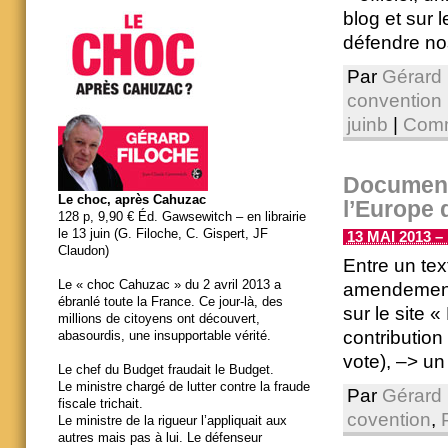
blog et sur 
défendre nos
Par
Gérard 
convention
juinb
|
Comm
Documents
Le choc, après Cahuzac
l’Europe d
128 p, 9,90 € Éd. Gawsewitch – en librairie
le 13 juin (G. Filoche, C. Gispert, JF
13 MAI 2013 – 
Claudon)
Entre un text
Le « choc Cahuzac » du 2 avril 2013 a
amendements,
ébranlé toute la France. Ce jour-là, des
sur le site
millions de citoyens ont découvert,
contribution
abasourdis, une insupportable vérité.
vote), –> un
Le chef du Budget fraudait le Budget.
Le ministre chargé de lutter contre la fraude
Par
Gérard 
fiscale trichait.
covention
,
Le ministre de la rigueur l’appliquait aux
autres mais pas à lui. Le défenseur