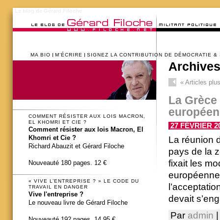
Le blog de Gérard Filoche
MA BIO
M’ÉCRIRE
SIGNEZ LA CONTRIBUTION DE DÉMOCRATIE &
Archives
«
Articles plu
La Grèce 
européen
COMMENT RÉSISTER AUX LOIS MACRON,
EL KHOMRI ET CIE ?
27 FÉVRIER 20
Comment résister aux lois Macron, El
Khomri et Cie ?
La réunion 
Richard Abauzit et Gérard Filoche
pays de la z
fixait les m
Nouveauté 180 pages. 12 €
européenne à
« VIVE L’ENTREPRISE ? » LE CODE DU
l’acceptatio
TRAVAIL EN DANGER
Vive l'entreprise ?
devait s’enga
Le nouveau livre de Gérard Filoche
Par
admin
|
Nouveauté 192 pages. 14,95 €