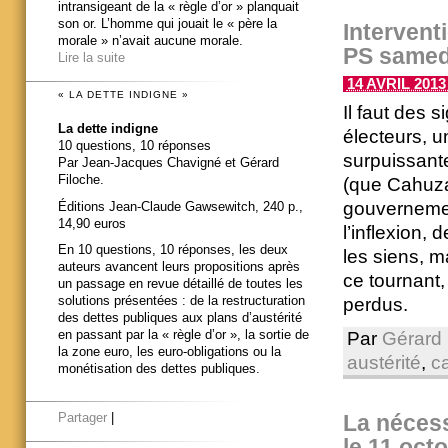
intransigeant de la « règle d’or » planquait
son or. L’homme qui jouait le « père la
Intervent
morale » n’avait aucune morale.
PS samedi
Lire la suite
14 AVRIL 2013
« LA DETTE INDIGNE »
Il faut des 
La dette indigne
électeurs, u
10 questions, 10 réponses
surpuissant
Par Jean-Jacques Chavigné et Gérard
Filoche.
(que Cahuzac
gouvernement
Éditions Jean-Claude Gawsewitch, 240 p.,
14,90 euros
l’inflexion, 
En 10 questions, 10 réponses, les deux
les siens, m
auteurs avancent leurs propositions après
ce tournant,
un passage en revue détaillé de toutes les
solutions présentées : de la restructuration
perdus.
des dettes publiques aux plans d’austérité
en passant par la « règle d’or », la sortie de
Par
Gérard 
la zone euro, les euro-obligations ou la
austérité
,
c
monétisation des dettes publiques.
La nécess
Partager
|
le 11 oct